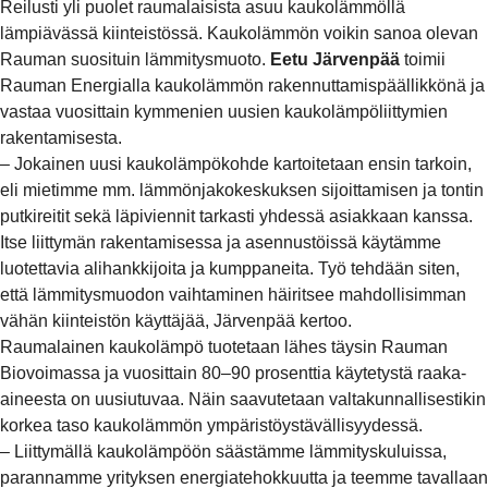
Reilusti yli puolet raumalaisista asuu kaukolämmöllä
lämpiävässä kiinteistössä. Kaukolämmön voikin sanoa olevan
Rauman suosituin lämmitysmuoto.
Eetu Järvenpää
toimii
Rauman Energialla kaukolämmön rakennuttamispäällikkönä ja
vastaa vuosittain kymmenien uusien kaukolämpöliittymien
rakentamisesta.
– Jokainen uusi kaukolämpökohde kartoitetaan ensin tarkoin,
eli mietimme mm. lämmönjakokeskuksen sijoittamisen ja tontin
putkireitit sekä läpiviennit tarkasti yhdessä asiakkaan kanssa.
Itse liittymän rakentamisessa ja asennustöissä käytämme
luotettavia alihankkijoita ja kumppaneita. Työ tehdään siten,
että lämmitysmuodon vaihtaminen häiritsee mahdollisimman
vähän kiinteistön käyttäjää, Järvenpää kertoo.
Raumalainen kaukolämpö tuotetaan lähes täysin Rauman
Biovoimassa ja vuosittain 80–90 prosenttia käytetystä raaka-
aineesta on uusiutuvaa. Näin saavutetaan valtakunnallisestikin
korkea taso kaukolämmön ympäristöystävällisyydessä.
– Liittymällä kaukolämpöön säästämme lämmityskuluissa,
parannamme yrityksen energiatehokkuutta ja teemme tavallaan