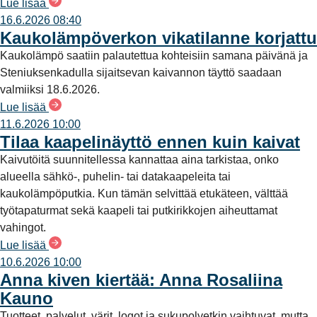
Lue lisää
16.6.2026 08:40
Kaukolämpöverkon vikatilanne korjattu
Kaukolämpö saatiin palautettua kohteisiin samana päivänä ja
Steniuksenkadulla sijaitsevan kaivannon täyttö saadaan
valmiiksi 18.6.2026.
Lue lisää
11.6.2026 10:00
Tilaa kaapelinäyttö ennen kuin kaivat
Kaivutöitä suunnitellessa kannattaa aina tarkistaa, onko
alueella sähkö-, puhelin- tai datakaapeleita tai
kaukolämpöputkia. Kun tämän selvittää etukäteen, välttää
työtapaturmat sekä kaapeli tai putkirikkojen aiheuttamat
vahingot.
Lue lisää
10.6.2026 10:00
Anna kiven kiertää: Anna Rosaliina
Kauno
Tuotteet, palvelut, värit, logot ja sukupolvetkin vaihtuvat, mutta