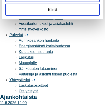
Vikapalvelu ja tietoa jakeluhäiriöistä
n
Yritystietoa
t
Kiellä
Sähköntuotanto
a
Tietoa Rauman Energiasta
Vuosikertomukset ja asiakaslehti
Yhteistyöverkosto
Palvelut
Aurinkosähkön hankinta
Energiansäästö kotitaloudessa
Kulutuksen seuranta
Laskutus
Muuttajalle
Sähköauton lataaminen
Valtakirja ja asiointi toisen puolesta
Yhteystiedot
Laskutusosoitteet
Ota yhteyttä
Ajankohtaista
11.6.2026 12:00