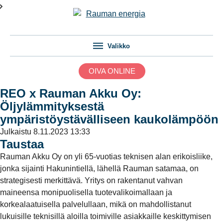
Valikko
OIVA ONLINE
REO x Rauman Akku Oy:
Öljylämmityksestä
ympäristöystävälliseen kaukolämpöön
Julkaistu
8.11.2023 13:33
Taustaa
Rauman Akku Oy on yli 65-vuotias teknisen alan erikoisliike,
jonka sijainti Hakunintiellä, lähellä Rauman satamaa, on
strategisesti merkittävä. Yritys on rakentanut vahvan
maineensa monipuolisella tuotevalikoimallaan ja
korkealaatuisella palvelullaan, mikä on mahdollistanut
lukuisille teknisillä aloilla toimiville asiakkaille keskittymisen