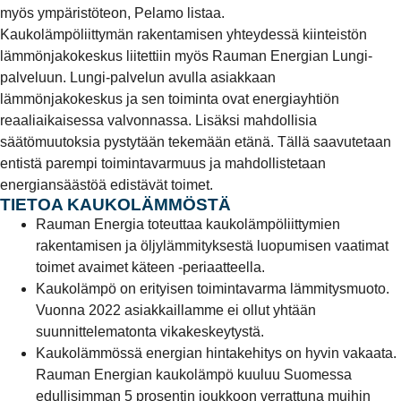
myös ympäristöteon, Pelamo listaa.
Kaukolämpöliittymän rakentamisen yhteydessä kiinteistön
lämmönjakokeskus liitettiin myös Rauman Energian Lungi-
palveluun. Lungi-palvelun avulla asiakkaan
lämmönjakokeskus ja sen toiminta ovat energiayhtiön
reaaliaikaisessa valvonnassa. Lisäksi mahdollisia
säätömuutoksia pystytään tekemään etänä. Tällä saavutetaan
entistä parempi toimintavarmuus ja mahdollistetaan
energiansäästöä edistävät toimet.
TIETOA KAUKOLÄMMÖSTÄ
Rauman Energia toteuttaa kaukolämpöliittymien
rakentamisen ja öljylämmityksestä luopumisen vaatimat
toimet avaimet käteen -periaatteella.
Kaukolämpö on erityisen toimintavarma lämmitysmuoto.
Vuonna 2022 asiakkaillamme ei ollut yhtään
suunnittelematonta vikakeskeytystä.
Kaukolämmössä energian hintakehitys on hyvin vakaata.
Rauman Energian kaukolämpö kuuluu Suomessa
edullisimman 5 prosentin joukkoon verrattuna muihin