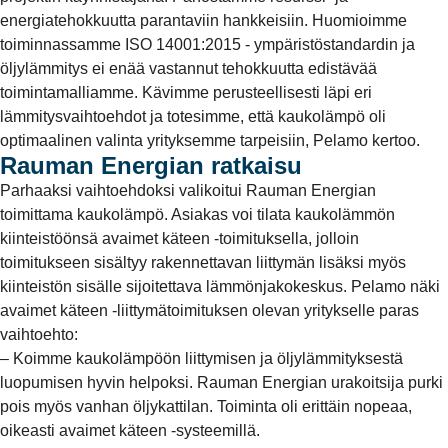
energiatehokkuutta parantaviin hankkeisiin. Huomioimme
toiminnassamme ISO 14001:2015 - ympäristöstandardin ja
öljylämmitys ei enää vastannut tehokkuutta edistävää
toimintamalliamme. Kävimme perusteellisesti läpi eri
lämmitysvaihtoehdot ja totesimme, että kaukolämpö oli
optimaalinen valinta yrityksemme tarpeisiin, Pelamo kertoo.
Rauman Energian ratkaisu
Parhaaksi vaihtoehdoksi valikoitui Rauman Energian
toimittama kaukolämpö. Asiakas voi tilata kaukolämmön
kiinteistöönsä avaimet käteen -toimituksella, jolloin
toimitukseen sisältyy rakennettavan liittymän lisäksi myös
kiinteistön sisälle sijoitettava lämmönjakokeskus. Pelamo näki
avaimet käteen -liittymätoimituksen olevan yritykselle paras
vaihtoehto:
– Koimme kaukolämpöön liittymisen ja öljylämmityksestä
luopumisen hyvin helpoksi. Rauman Energian urakoitsija purki
pois myös vanhan öljykattilan. Toiminta oli erittäin nopeaa,
oikeasti avaimet käteen -systeemillä.