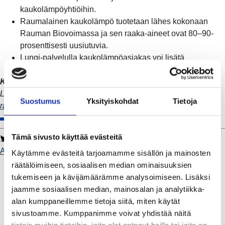
kaukolämpöyhtiöihin.
Raumalainen kaukolämpö tuotetaan lähes kokonaan
Rauman Biovoimassa ja sen raaka-aineet ovat 80–90-
prosenttisesti uusiutuvia.
Lungi-palvelulla kaukolämpöasiakas voi lisätä
mielenrauhaansa ja asumismukavuutta
Kiinnostuitko?
Lue lisää ja ole meihin yhteydessä:
Suostumus
Yksityiskohdat
Tietoja
raumanenergia.fi/kaukolampo/kaukolampoliittyma
Tämä sivusto käyttää evästeitä
Twitter
Facebook
LinkedIn
WhatsApp
Asiakastarina
Käytämme evästeitä tarjoamamme sisällön ja mainosten
Kaukolämpö
räätälöimiseen, sosiaalisen median ominaisuuksien
BioTakuu – 100 % uusiutuvaa kaukolämpöä
tukemiseen ja kävijämäärämme analysoimiseen. Lisäksi
Kaukolämmön hinnasto
jaamme sosiaalisen median, mainosalan ja analytiikka-
Kaukolämpöliittymän saatavuus ja toteutus
alan kumppaneillemme tietoja siitä, miten käytät
Kaukolämpötyömaat kartalla
sivustoamme. Kumppanimme voivat yhdistää näitä
Kaukolämpöverkon viasta ilmoittaminen
tietoja muihin tietoihin, joita olet antanut heille tai joita on