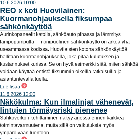
10.6.2026 10:00
REO x koti Huovilainen:
Kuormanohjauksella fiksumpaa
sähkönkäyttöä
Aurinkopaneelit katolla, sähköauto pihassa ja lämmitys
lämpöpumpulla – monipuolinen sähkönkäyttö on arkea yhä
useammassa kodissa. Huovilaisten kotona sähkönkäyttöä
hallitaan kuormanohjauksella, joka pitää kulutuksen ja
kustannukset kurissa. Se on hyvä esimerkki siitä, miten sähköä
voidaan käyttää entistä fiksummin oikeilla ratkaisuilla ja
asiantuntevalla tuella.
Lue lisää
11.6.2026 12:00
Näkökulma: Kun ilmalinjat vähenevät,
lintujen törmäysriski pienenee
Sähköverkon kehittäminen näkyy arjessa ennen kaikkea
toimintavarmuutena, mutta sillä on vaikutuksia myös
ympäröivään luontoon.