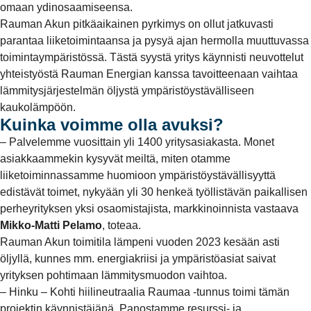
omaan ydinosaamiseensa.
Rauman Akun pitkäaikainen pyrkimys on ollut jatkuvasti
parantaa liiketoimintaansa ja pysyä ajan hermolla muuttuvassa
toimintaympäristössä. Tästä syystä yritys käynnisti neuvottelut
yhteistyöstä Rauman Energian kanssa tavoitteenaan vaihtaa
lämmitysjärjestelmän öljystä ympäristöystävälliseen
kaukolämpöön.
Kuinka voimme olla avuksi?
– Palvelemme vuosittain yli 1400 yritysasiakasta. Monet
asiakkaammekin kysyvät meiltä, miten otamme
liiketoiminnassamme huomioon ympäristöystävällisyyttä
edistävät toimet, nykyään yli 30 henkeä työllistävän paikallisen
perheyrityksen yksi osaomistajista, markkinoinnista vastaava
Mikko-Matti Pelamo
, toteaa.
Rauman Akun toimitila lämpeni vuoden 2023 kesään asti
öljyllä, kunnes mm. energiakriisi ja ympäristöasiat saivat
yrityksen pohtimaan lämmitysmuodon vaihtoa.
– Hinku – Kohti hiilineutraalia Raumaa -tunnus toimi tämän
projektin käynnistäjänä. Panostamme resurssi- ja