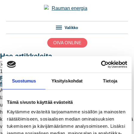
Valikko
OIVA ONLINE
Hae artikkeleita
10.6.2026 10:00
REO x koti Huovilainen: Kuormanohjauksella
Suostumus
Yksityiskohdat
Tietoja
fiksumpaa sähkönkäyttöä
Aurinkopaneelit katolla, sähköauto pihassa ja lämmitys
lämpöpumpulla – monipuolinen sähkönkäyttö on arkea yhä
Tämä sivusto käyttää evästeitä
useammassa kodissa. Huovilaisten kotona sähkönkäyttöä
Käytämme evästeitä tarjoamamme sisällön ja mainosten
hallitaan kuormanohjauksella, joka pitää kulutuksen ja
räätälöimiseen, sosiaalisen median ominaisuuksien
kustannukset kurissa. Se on hyvä esimerkki siitä, miten sähköä
tukemiseen ja kävijämäärämme analysoimiseen. Lisäksi
voidaan käyttää entistä fiksummin oikeilla ratkaisuilla ja
jaamme sosiaalisen median, mainosalan ja analytiikka-
asiantuntevalla tuella.
Lue lisää