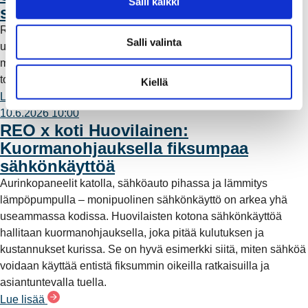
Salli kaikki
saaristoon
a
Rauman Energia on vahvistanut saariston sähköverkkoa
l
Salli valinta
uudella maa- ja merikaapeliyhteydellä. Työn myötä alueelle
i
muodostuu rengasverkkoyhteys, joka parantaa sähkönjakelun
n
toimintavarmuutta ja vähentää myrskyille alttiita ilmalinjoja.
t
Kiellä
a
Lue lisää
10.6.2026 10:00
REO x koti Huovilainen:
Kuormanohjauksella fiksumpaa
sähkönkäyttöä
Aurinkopaneelit katolla, sähköauto pihassa ja lämmitys
lämpöpumpulla – monipuolinen sähkönkäyttö on arkea yhä
useammassa kodissa. Huovilaisten kotona sähkönkäyttöä
hallitaan kuormanohjauksella, joka pitää kulutuksen ja
kustannukset kurissa. Se on hyvä esimerkki siitä, miten sähköä
voidaan käyttää entistä fiksummin oikeilla ratkaisuilla ja
asiantuntevalla tuella.
Lue lisää