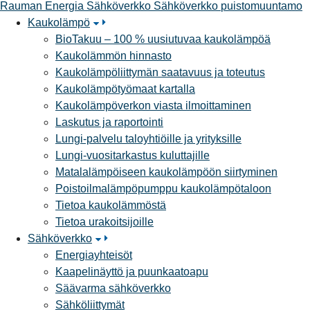
Rauman Energia Sähköverkko
Sähköverkko
puistomuuntamo
Kaukolämpö
BioTakuu – 100 % uusiutuvaa kaukolämpöä
Kaukolämmön hinnasto
Kaukolämpöliittymän saatavuus ja toteutus
Kaukolämpötyömaat kartalla
Kaukolämpöverkon viasta ilmoittaminen
Laskutus ja raportointi
Lungi-palvelu taloyhtiöille ja yrityksille
Lungi-vuositarkastus kuluttajille
Matalalämpöiseen kaukolämpöön siirtyminen
Poistoilmalämpöpumppu kaukolämpötaloon
Tietoa kaukolämmöstä
Tietoa urakoitsijoille
Sähköverkko
Energiayhteisöt
Kaapelinäyttö ja puunkaatoapu
Säävarma sähköverkko
Sähköliittymät