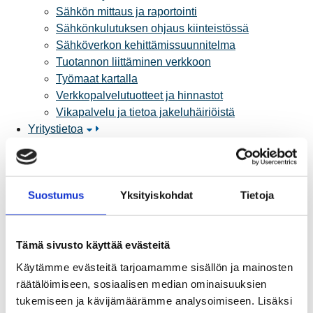
Sähkön mittaus ja raportointi
Sähkönkulutuksen ohjaus kiinteistössä
Sähköverkon kehittämissuunnitelma
Tuotannon liittäminen verkkoon
Työmaat kartalla
Verkkopalvelutuotteet ja hinnastot
Vikapalvelu ja tietoa jakeluhäiriöistä
Yritystietoa
Sähköntuotanto
Tietoa Rauman Energiasta
Vuosikertomukset ja asiakaslehti
Suostumus
Yksityiskohdat
Tietoja
Yhteistyöverkosto
Palvelut
Aurinkosähkön hankinta
Tämä sivusto käyttää evästeitä
Energiansäästö kotitaloudessa
Kulutuksen seuranta
Käytämme evästeitä tarjoamamme sisällön ja mainosten
Laskutus
räätälöimiseen, sosiaalisen median ominaisuuksien
Muuttajalle
tukemiseen ja kävijämäärämme analysoimiseen. Lisäksi