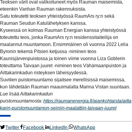
Teoksen värit ovat valikoituneet myös Rauman maisemista,
eteenkin Vanhan Rauman rakennuksista.
Satu toteutetti teoksen yhteistyössä RaumArs ry:n sekä
Rauman Seudun Katulähetyksen kanssa.
Kyseessä on kolmas Rauman Energian kanssa yhteistyössä
toteutettu teos, jonka RaumArs ry:n residenssitaiteilija on
maalannut muuntamoon. Ensimmäinen oli vuonna 2022 Lelia
Byronin tekemä Pitsien ketjussa -niminen teos
Kaunisjärvenpuistossa ja toinen viime vuonna Liza Goblerin
toteuttama Taivaan juuret -niminen teos Vähämaanpuiston ja
Aittakarinkadun risteyksen läheisyydessä.
Suvitien puistomuuntamo sijaitsee merellisissä maisemissa,
kun lähdetään Rauman maauimalalta Marina Vistan suuntaan.
Lue lisää Aittakarinkadun
puistomuuntamosta:
https://raumanenergia.fi/ajankohtaista/aitta
karin-puistomuuntamon-seiniin-maalattiin-taivaan-juuret
Twitter
Facebook
LinkedIn
WhatsApp