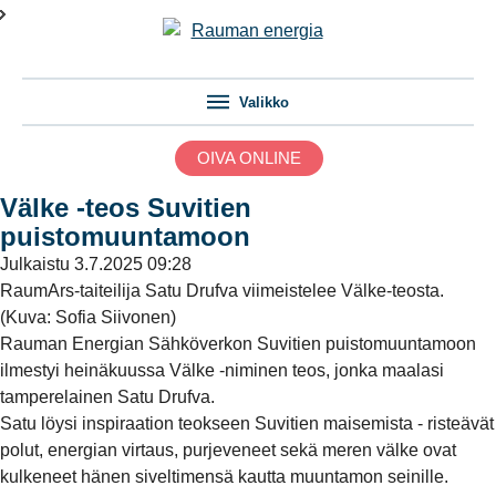
Valikko
OIVA ONLINE
Välke -teos Suvitien
puistomuuntamoon
Julkaistu
3.7.2025 09:28
RaumArs-taiteilija Satu Drufva viimeistelee Välke-teosta.
(Kuva: Sofia Siivonen)
Rauman Energian Sähköverkon Suvitien puistomuuntamoon
ilmestyi heinäkuussa Välke -niminen teos, jonka maalasi
tamperelainen Satu Drufva.
Satu löysi inspiraation teokseen Suvitien maisemista - risteävät
polut, energian virtaus, purjeveneet sekä meren välke ovat
kulkeneet hänen siveltimensä kautta muuntamon seinille.