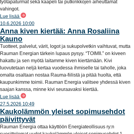
työtapaturmat sekä kaapeli tai putkirikkojen aiheuttamat
vahingot.
Lue lisää
10.6.2026 10:00
Anna kiven kiertää: Anna Rosaliina
Kauno
Tuotteet, palvelut, värit, logot ja sukupolvetkin vaihtuvat, mutta
Rauman Energian tärkein lupaus pysyy. “TOIMII.” on kiveen
hakattu ja sen myötä laitamme kiven kiertämään. Kivi
luovutetaan neljä kertaa vuodessa ihmiselle tai taholle, joka
omalta osaltaan nostaa Rauma-fiilistä ja pitää huolta, että
kaupunkimme toimii. Rauman Energia valitsee yhdessä kiven
saajan kanssa, minne kivi seuraavaksi kiertää.
Lue lisää
27.5.2026 10:49
Kaukolämmön yleiset sopimusehdot
päivittyvät
Rauman Energia ottaa käyttöön Energiateollisuus ry:n
suosittelemat uudet kaukolämmön yleiset sopimusehdot 1.