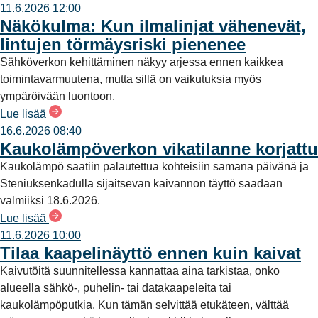
11.6.2026 12:00
Näkökulma: Kun ilmalinjat vähenevät,
lintujen törmäysriski pienenee
Sähköverkon kehittäminen näkyy arjessa ennen kaikkea
toimintavarmuutena, mutta sillä on vaikutuksia myös
ympäröivään luontoon.
Lue lisää
16.6.2026 08:40
Kaukolämpöverkon vikatilanne korjattu
Kaukolämpö saatiin palautettua kohteisiin samana päivänä ja
Steniuksenkadulla sijaitsevan kaivannon täyttö saadaan
valmiiksi 18.6.2026.
Lue lisää
11.6.2026 10:00
Tilaa kaapelinäyttö ennen kuin kaivat
Kaivutöitä suunnitellessa kannattaa aina tarkistaa, onko
alueella sähkö-, puhelin- tai datakaapeleita tai
kaukolämpöputkia. Kun tämän selvittää etukäteen, välttää