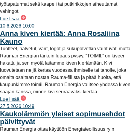
työtapaturmat sekä kaapeli tai putkirikkojen aiheuttamat
vahingot.
Lue lisää
10.6.2026 10:00
Anna kiven kiertää: Anna Rosaliina
Kauno
Tuotteet, palvelut, värit, logot ja sukupolvetkin vaihtuvat, mutta
Rauman Energian tärkein lupaus pysyy. “TOIMII.” on kiveen
hakattu ja sen myötä laitamme kiven kiertämään. Kivi
luovutetaan neljä kertaa vuodessa ihmiselle tai taholle, joka
omalta osaltaan nostaa Rauma-fiilistä ja pitää huolta, että
kaupunkimme toimii. Rauman Energia valitsee yhdessä kiven
saajan kanssa, minne kivi seuraavaksi kiertää.
Lue lisää
27.5.2026 10:49
Kaukolämmön yleiset sopimusehdot
päivittyvät
Rauman Energia ottaa käyttöön Energiateollisuus ry:n