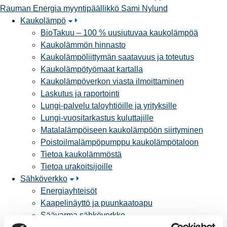
Rauman Energia
myyntipäällikkö
Sami Nylund
Kaukolämpö
BioTakuu – 100 % uusiutuvaa kaukolämpöä
Kaukolämmön hinnasto
Kaukolämpöliittymän saatavuus ja toteutus
Kaukolämpötyömaat kartalla
Kaukolämpöverkon viasta ilmoittaminen
Laskutus ja raportointi
Lungi-palvelu taloyhtiöille ja yrityksille
Lungi-vuositarkastus kuluttajille
Matalalämpöiseen kaukolämpöön siirtyminen
Poistoilmalämpöpumppu kaukolämpötaloon
Tietoa kaukolämmöstä
Tietoa urakoitsijoille
Sähköverkko
Energiayhteisöt
Kaapelinäyttö ja puunkaatoapu
Säävarma sähköverkko