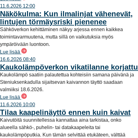
11.6.2026 12:00
Näkökulma: Kun ilmalinjat vähenevät,
lintujen törmäysriski pienenee
Sähköverkon kehittäminen näkyy arjessa ennen kaikkea
toimintavarmuutena, mutta sillä on vaikutuksia myös
ympäröivään luontoon.
Lue lisää
16.6.2026 08:40
Kaukolämpöverkon vikatilanne korjattu
Kaukolämpö saatiin palautettua kohteisiin samana päivänä ja
Steniuksenkadulla sijaitsevan kaivannon täyttö saadaan
valmiiksi 18.6.2026.
Lue lisää
11.6.2026 10:00
Tilaa kaapelinäyttö ennen kuin kaivat
Kaivutöitä suunnitellessa kannattaa aina tarkistaa, onko
alueella sähkö-, puhelin- tai datakaapeleita tai
kaukolämpöputkia. Kun tämän selvittää etukäteen, välttää