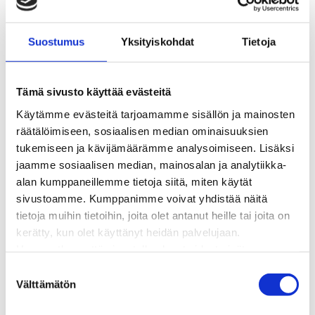
Sähköliittymät
Sähkön mittaus ja raportointi
Sähkönkulutuksen ohjaus kiinteistössä
Suostumus
Yksityiskohdat
Tietoja
Sähköverkon kehittämissuunnitelma
Tuotannon liittäminen verkkoon
Työmaat kartalla
Tämä sivusto käyttää evästeitä
Verkkopalvelutuotteet ja hinnastot
Käytämme evästeitä tarjoamamme sisällön ja mainosten
Vikapalvelu ja tietoa jakeluhäiriöistä
räätälöimiseen, sosiaalisen median ominaisuuksien
Yritystietoa
tukemiseen ja kävijämäärämme analysoimiseen. Lisäksi
Sähköntuotanto
jaamme sosiaalisen median, mainosalan ja analytiikka-
Tietoa Rauman Energiasta
alan kumppaneillemme tietoja siitä, miten käytät
Vuosikertomukset ja asiakaslehti
sivustoamme. Kumppanimme voivat yhdistää näitä
Yhteistyöverkosto
tietoja muihin tietoihin, joita olet antanut heille tai joita on
Palvelut
kerätty, kun olet käyttänyt heidän palvelujaan.
Aurinkosähkön hankinta
Huomaathan, että sivustolla olevat videot eivät
Energiansäästö kotitaloudessa
välttämättä toimi, jollet hyväksy markkinointievästeitä.
S
Kulutuksen seuranta
Välttämätön
u
Laskutus
o
Muuttajalle