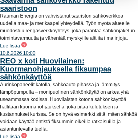
Säävarma sähköverkko rakentuu
saaristoon
Rauman Energia on vahvistanut saariston sähköverkkoa
uudella maa- ja merikaapeliyhteydellä. Työn myötä alueelle
muodostuu rengasverkkoyhteys, joka parantaa sähkönjakelun
toimintavarmuutta ja vähentää myrskyille alttiita ilmalinjoja.
Lue lisää
10.6.2026 10:00
REO x koti Huovilainen:
Kuormanohjauksella fiksumpaa
sähkönkäyttöä
Aurinkopaneelit katolla, sähköauto pihassa ja lämmitys
lämpöpumpulla – monipuolinen sähkönkäyttö on arkea yhä
useammassa kodissa. Huovilaisten kotona sähkönkäyttöä
hallitaan kuormanohjauksella, joka pitää kulutuksen ja
kustannukset kurissa. Se on hyvä esimerkki siitä, miten sähköä
voidaan käyttää entistä fiksummin oikeilla ratkaisuilla ja
asiantuntevalla tuella.
Lue lisää