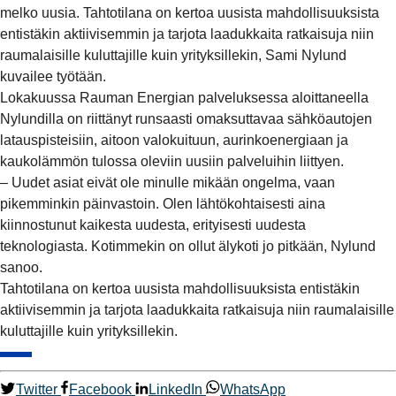
melko uusia. Tahtotilana on kertoa uusista mahdollisuuksista
entistäkin aktiivisemmin ja tarjota laadukkaita ratkaisuja niin
raumalaisille kuluttajille kuin yrityksillekin, Sami Nylund
kuvailee työtään.
Lokakuussa Rauman Energian palveluksessa aloittaneella
Nylundilla on riittänyt runsaasti omaksuttavaa sähköautojen
latauspisteisiin, aitoon valokuituun, aurinkoenergiaan ja
kaukolämmön tulossa oleviin uusiin palveluihin liittyen.
– Uudet asiat eivät ole minulle mikään ongelma, vaan
pikemminkin päinvastoin. Olen lähtökohtaisesti aina
kiinnostunut kaikesta uudesta, erityisesti uudesta
teknologiasta. Kotimmekin on ollut älykoti jo pitkään, Nylund
sanoo.
Tahtotilana on kertoa uusista mahdollisuuksista entistäkin
aktiivisemmin ja tarjota laadukkaita ratkaisuja niin raumalaisille
kuluttajille kuin yrityksillekin.
Twitter
Facebook
LinkedIn
WhatsApp