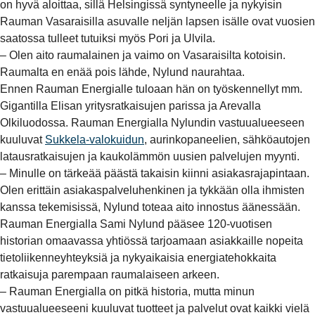
on hyvä aloittaa, sillä Helsingissä syntyneelle ja nykyisin
Rauman Vasaraisilla asuvalle neljän lapsen isälle ovat vuosien
saatossa tulleet tutuiksi myös Pori ja Ulvila.
– Olen aito raumalainen ja vaimo on Vasaraisilta kotoisin.
Raumalta en enää pois lähde, Nylund naurahtaa.
Ennen Rauman Energialle tuloaan hän on työskennellyt mm.
Gigantilla Elisan yritysratkaisujen parissa ja Arevalla
Olkiluodossa. Rauman Energialla Nylundin vastuualueeseen
kuuluvat
Sukkela-valokuidun
, aurinkopaneelien, sähköautojen
latausratkaisujen ja kaukolämmön uusien palvelujen myynti.
– Minulle on tärkeää päästä takaisin kiinni asiakasrajapintaan.
Olen erittäin asiakaspalveluhenkinen ja tykkään olla ihmisten
kanssa tekemisissä, Nylund toteaa aito innostus äänessään.
Rauman Energialla Sami Nylund pääsee 120-vuotisen
historian omaavassa yhtiössä tarjoamaan asiakkaille nopeita
tietoliikenneyhteyksiä ja nykyaikaisia energiatehokkaita
ratkaisuja parempaan raumalaiseen arkeen.
– Rauman Energialla on pitkä historia, mutta minun
vastuualueeseeni kuuluvat tuotteet ja palvelut ovat kaikki vielä