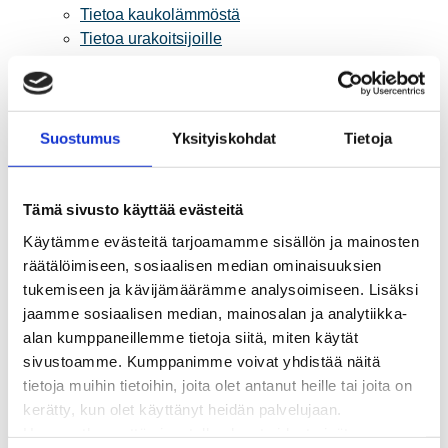
Tietoa kaukolämmöstä
Tietoa urakoitsijoille
Sähköverkko
Energiayhteisöt
Kaapelinäyttö ja puunkaatoapu
Säävarma sähköverkko
Suostumus
Yksityiskohdat
Tietoja
Sähköliittymät
Sähkön mittaus ja raportointi
Sähkönkulutuksen ohjaus kiinteistössä
Tämä sivusto käyttää evästeitä
Sähköverkon kehittämissuunnitelma
Käytämme evästeitä tarjoamamme sisällön ja mainosten
Tuotannon liittäminen verkkoon
räätälöimiseen, sosiaalisen median ominaisuuksien
Työmaat kartalla
tukemiseen ja kävijämäärämme analysoimiseen. Lisäksi
Verkkopalvelutuotteet ja hinnastot
jaamme sosiaalisen median, mainosalan ja analytiikka-
Vikapalvelu ja tietoa jakeluhäiriöistä
alan kumppaneillemme tietoja siitä, miten käytät
Yritystietoa
sivustoamme. Kumppanimme voivat yhdistää näitä
Sähköntuotanto
tietoja muihin tietoihin, joita olet antanut heille tai joita on
Tietoa Rauman Energiasta
kerätty, kun olet käyttänyt heidän palvelujaan.
Vuosikertomukset ja asiakaslehti
Huomaathan, että sivustolla olevat videot eivät
Yhteistyöverkosto