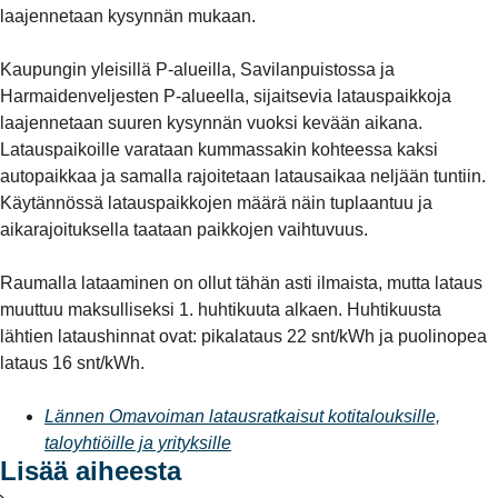
laajennetaan kysynnän mukaan.
Kaupungin yleisillä P-alueilla, Savilanpuistossa ja
Harmaidenveljesten P-alueella, sijaitsevia latauspaikkoja
laajennetaan suuren kysynnän vuoksi kevään aikana.
Latauspaikoille varataan kummassakin kohteessa kaksi
autopaikkaa ja samalla rajoitetaan latausaikaa neljään tuntiin.
Käytännössä latauspaikkojen määrä näin tuplaantuu ja
aikarajoituksella taataan paikkojen vaihtuvuus.
Raumalla lataaminen on ollut tähän asti ilmaista, mutta lataus
muuttuu maksulliseksi 1. huhtikuuta alkaen. Huhtikuusta
lähtien lataushinnat ovat: pikalataus 22 snt/kWh ja puolinopea
lataus 16 snt/kWh.
Lännen Omavoiman latausratkaisut kotitalouksille,
taloyhtiöille ja yrityksille
Lisää aiheesta