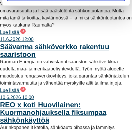
Vappuaattona toteutunut kauppa parantaa yhtiön
omavaraisuutta ja lisää päästötöntä sähköntuotantoa. Mutta
mitä tämä tarkoittaa käytännössä – ja miksi sähköntuotantoa on
myös kaukana Raumalta?
Lue lisää
11.6.2026 12:00
Säävarma sähköverkko rakentuu
saaristoon
Rauman Energia on vahvistanut saariston sähköverkkoa
uudella maa- ja merikaapeliyhteydellä. Työn myötä alueelle
muodostuu rengasverkkoyhteys, joka parantaa sähkönjakelun
toimintavarmuutta ja vähentää myrskyille alttiita ilmalinjoja.
Lue lisää
10.6.2026 10:00
REO x koti Huovilainen:
Kuormanohjauksella fiksumpaa
sähkönkäyttöä
Aurinkopaneelit katolla, sähköauto pihassa ja lämmitys