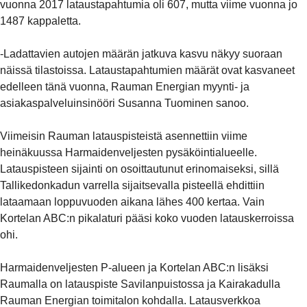
vuonna 2017 lataustapahtumia oli 607, mutta viime vuonna jo
1487 kappaletta.
-Ladattavien autojen määrän jatkuva kasvu näkyy suoraan
näissä tilastoissa. Lataustapahtumien määrät ovat kasvaneet
edelleen tänä vuonna, Rauman Energian myynti- ja
asiakaspalveluinsinööri Susanna Tuominen sanoo.
Viimeisin Rauman latauspisteistä asennettiin viime
heinäkuussa Harmaidenveljesten pysäköintialueelle.
Latauspisteen sijainti on osoittautunut erinomaiseksi, sillä
Tallikedonkadun varrella sijaitsevalla pisteellä ehdittiin
lataamaan loppuvuoden aikana lähes 400 kertaa. Vain
Kortelan ABC:n pikalaturi pääsi koko vuoden latauskerroissa
ohi.
Harmaidenveljesten P-alueen ja Kortelan ABC:n lisäksi
Raumalla on latauspiste Savilanpuistossa ja Kairakadulla
Rauman Energian toimitalon kohdalla. Latausverkkoa