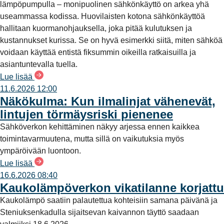
lämpöpumpulla – monipuolinen sähkönkäyttö on arkea yhä
useammassa kodissa. Huovilaisten kotona sähkönkäyttöä
hallitaan kuormanohjauksella, joka pitää kulutuksen ja
kustannukset kurissa. Se on hyvä esimerkki siitä, miten sähköä
voidaan käyttää entistä fiksummin oikeilla ratkaisuilla ja
asiantuntevalla tuella.
Lue lisää
11.6.2026 12:00
Näkökulma: Kun ilmalinjat vähenevät,
lintujen törmäysriski pienenee
Sähköverkon kehittäminen näkyy arjessa ennen kaikkea
toimintavarmuutena, mutta sillä on vaikutuksia myös
ympäröivään luontoon.
Lue lisää
16.6.2026 08:40
Kaukolämpöverkon vikatilanne korjattu
Kaukolämpö saatiin palautettua kohteisiin samana päivänä ja
Steniuksenkadulla sijaitsevan kaivannon täyttö saadaan