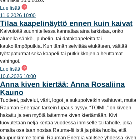
valmiiksi 18.6.2026.
Lue lisää
11.6.2026 10:00
Tilaa kaapelinäyttö ennen kuin kaivat
Kaivutöitä suunnitellessa kannattaa aina tarkistaa, onko
alueella sähkö-, puhelin- tai datakaapeleita tai
kaukolämpöputkia. Kun tämän selvittää etukäteen, välttää
työtapaturmat sekä kaapeli tai putkirikkojen aiheuttamat
vahingot.
Lue lisää
10.6.2026 10:00
Anna kiven kiertää: Anna Rosaliina
Kauno
Tuotteet, palvelut, värit, logot ja sukupolvetkin vaihtuvat, mutta
Rauman Energian tärkein lupaus pysyy. “TOIMII.” on kiveen
hakattu ja sen myötä laitamme kiven kiertämään. Kivi
luovutetaan neljä kertaa vuodessa ihmiselle tai taholle, joka
omalta osaltaan nostaa Rauma-fiilistä ja pitää huolta, että
kaupunkimme toimii. Rauman Energia valitsee yhdessä kiven