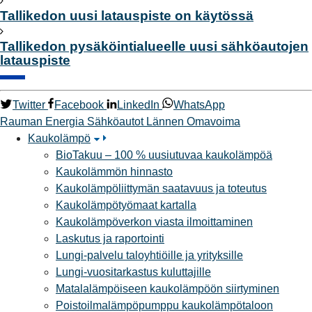
Tallikedon uusi latauspiste on käytössä
Tallikedon pysäköintialueelle uusi sähköautojen
latauspiste
Twitter
Facebook
LinkedIn
WhatsApp
Rauman Energia
Sähköautot
Lännen Omavoima
Kaukolämpö
BioTakuu – 100 % uusiutuvaa kaukolämpöä
Kaukolämmön hinnasto
Kaukolämpöliittymän saatavuus ja toteutus
Kaukolämpötyömaat kartalla
Kaukolämpöverkon viasta ilmoittaminen
Laskutus ja raportointi
Lungi-palvelu taloyhtiöille ja yrityksille
Lungi-vuositarkastus kuluttajille
Matalalämpöiseen kaukolämpöön siirtyminen
Poistoilmalämpöpumppu kaukolämpötaloon