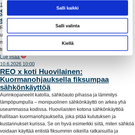
11.6.2026 12:00
v
Salli kaikki
Säävarma sähköverkko rakentuu
a
saaristoon
l
Salli valinta
Rauman Energia on vahvistanut saariston sähköverkkoa
i
uudella maa- ja merikaapeliyhteydellä. Työn myötä alueelle
n
muodostuu rengasverkkoyhteys, joka parantaa sähkönjakelun
t
Kiellä
toimintavarmuutta ja vähentää myrskyille alttiita ilmalinjoja.
a
Lue lisää
10.6.2026 10:00
REO x koti Huovilainen:
Kuormanohjauksella fiksumpaa
sähkönkäyttöä
Aurinkopaneelit katolla, sähköauto pihassa ja lämmitys
lämpöpumpulla – monipuolinen sähkönkäyttö on arkea yhä
useammassa kodissa. Huovilaisten kotona sähkönkäyttöä
hallitaan kuormanohjauksella, joka pitää kulutuksen ja
kustannukset kurissa. Se on hyvä esimerkki siitä, miten sähköä
voidaan käyttää entistä fiksummin oikeilla ratkaisuilla ja