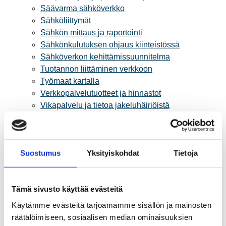
Säävarma sähköverkko
Sähköliittymät
Sähkön mittaus ja raportointi
Sähkönkulutuksen ohjaus kiinteistössä
Sähköverkon kehittämissuunnitelma
Tuotannon liittäminen verkkoon
Työmaat kartalla
Verkkopalvelutuotteet ja hinnastot
Vikapalvelu ja tietoa jakeluhäiriöistä
Yritystietoa
Sähköntuotanto
Tietoa Rauman Energiasta
Suostumus
Yksityiskohdat
Tietoja
Vuosikertomukset ja asiakaslehti
Yhteistyöverkosto
Palvelut
Tämä sivusto käyttää evästeitä
Aurinkosähkön hankinta
Energiansäästö kotitaloudessa
Käytämme evästeitä tarjoamamme sisällön ja mainosten
Kulutuksen seuranta
räätälöimiseen, sosiaalisen median ominaisuuksien