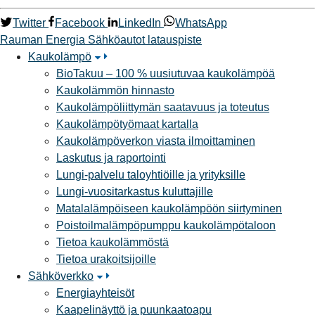
Twitter
Facebook
LinkedIn
WhatsApp
Rauman Energia
Sähköautot
latauspiste
Kaukolämpö
BioTakuu – 100 % uusiutuvaa kaukolämpöä
Kaukolämmön hinnasto
Kaukolämpöliittymän saatavuus ja toteutus
Kaukolämpötyömaat kartalla
Kaukolämpöverkon viasta ilmoittaminen
Laskutus ja raportointi
Lungi-palvelu taloyhtiöille ja yrityksille
Lungi-vuositarkastus kuluttajille
Matalalämpöiseen kaukolämpöön siirtyminen
Poistoilmalämpöpumppu kaukolämpötaloon
Tietoa kaukolämmöstä
Tietoa urakoitsijoille
Sähköverkko
Energiayhteisöt
Kaapelinäyttö ja puunkaatoapu