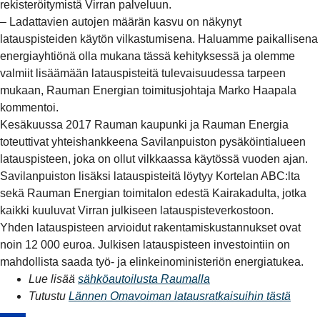
rekisteröitymistä Virran palveluun.
– Ladattavien autojen määrän kasvu on näkynyt
latauspisteiden käytön vilkastumisena. Haluamme paikallisena
energiayhtiönä olla mukana tässä kehityksessä ja olemme
valmiit lisäämään latauspisteitä tulevaisuudessa tarpeen
mukaan, Rauman Energian toimitusjohtaja Marko Haapala
kommentoi.
Kesäkuussa 2017 Rauman kaupunki ja Rauman Energia
toteuttivat yhteishankkeena Savilanpuiston pysäköintialueen
latauspisteen, joka on ollut vilkkaassa käytössä vuoden ajan.
Savilanpuiston lisäksi latauspisteitä löytyy Kortelan ABC:lta
sekä Rauman Energian toimitalon edestä Kairakadulta, jotka
kaikki kuuluvat Virran julkiseen latauspisteverkostoon.
Yhden latauspisteen arvioidut rakentamiskustannukset ovat
noin 12 000 euroa. Julkisen latauspisteen investointiin on
mahdollista saada työ- ja elinkeinoministeriön energiatukea.
Lue lisää
sähköautoilusta Raumalla
Tutustu
Lännen Omavoiman latausratkaisuihin tästä