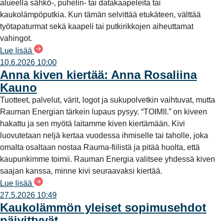
alueella sähkö-, puhelin- tai datakaapeleita tai
kaukolämpöputkia. Kun tämän selvittää etukäteen, välttää
työtapaturmat sekä kaapeli tai putkirikkojen aiheuttamat
vahingot.
Lue lisää
10.6.2026 10:00
Anna kiven kiertää: Anna Rosaliina
Kauno
Tuotteet, palvelut, värit, logot ja sukupolvetkin vaihtuvat, mutta
Rauman Energian tärkein lupaus pysyy. “TOIMII.” on kiveen
hakattu ja sen myötä laitamme kiven kiertämään. Kivi
luovutetaan neljä kertaa vuodessa ihmiselle tai taholle, joka
omalta osaltaan nostaa Rauma-fiilistä ja pitää huolta, että
kaupunkimme toimii. Rauman Energia valitsee yhdessä kiven
saajan kanssa, minne kivi seuraavaksi kiertää.
Lue lisää
27.5.2026 10:49
Kaukolämmön yleiset sopimusehdot
päivittyvät