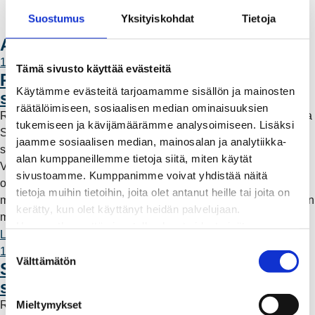
Laskutusosoitteet
Suostumus
Yksityiskohdat
Tietoja
Ota yhteyttä
Ajankohtaista
11.6.2026 12:00
Tämä sivusto käyttää evästeitä
Rauman Energia vahvistaa rooliaan
Käytämme evästeitä tarjoamamme sisällön ja mainosten
sähköntuotannossa
räätälöimiseen, sosiaalisen median ominaisuuksien
Rauman Energia on ostanut lisää osuuksia sähköntuotannosta
tukemiseen ja kävijämäärämme analysoimiseen. Lisäksi
Suomessa ja Pohjoismaissa, kun Kokemäen Sähkö Oy myi
jaamme sosiaalisen median, mainosalan ja analytiikka-
sähköntuotanto-osuutensa Rauman Energia Oy:lle.
alan kumppaneillemme tietoja siitä, miten käytät
Vappuaattona toteutunut kauppa parantaa yhtiön
sivustoamme. Kumppanimme voivat yhdistää näitä
omavaraisuutta ja lisää päästötöntä sähköntuotantoa. Mutta
tietoja muihin tietoihin, joita olet antanut heille tai joita on
mitä tämä tarkoittaa käytännössä – ja miksi sähköntuotantoa on
kerätty, kun olet käyttänyt heidän palvelujaan.
myös kaukana Raumalta?
Huomaathan, että sivustolla olevat videot eivät
Lue lisää
välttämättä toimi, jollet hyväksy markkinointievästeitä.
S
11.6.2026 12:00
Välttämätön
u
Säävarma sähköverkko rakentuu
o
saaristoon
s
Mieltymykset
Rauman Energia on vahvistanut saariston sähköverkkoa
t