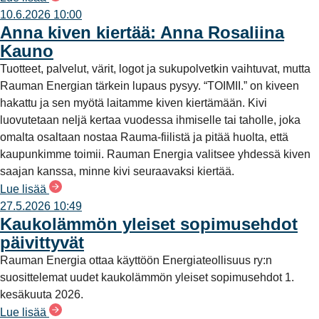
10.6.2026 10:00
Anna kiven kiertää: Anna Rosaliina
Kauno
Tuotteet, palvelut, värit, logot ja sukupolvetkin vaihtuvat, mutta
Rauman Energian tärkein lupaus pysyy. “TOIMII.” on kiveen
hakattu ja sen myötä laitamme kiven kiertämään. Kivi
luovutetaan neljä kertaa vuodessa ihmiselle tai taholle, joka
omalta osaltaan nostaa Rauma-fiilistä ja pitää huolta, että
kaupunkimme toimii. Rauman Energia valitsee yhdessä kiven
saajan kanssa, minne kivi seuraavaksi kiertää.
Lue lisää
27.5.2026 10:49
Kaukolämmön yleiset sopimusehdot
päivittyvät
Rauman Energia ottaa käyttöön Energiateollisuus ry:n
suosittelemat uudet kaukolämmön yleiset sopimusehdot 1.
kesäkuuta 2026.
Lue lisää