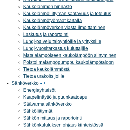
Kaukolämmön hinnasto
Kaukolämpöliittymän saatavuus ja toteutus
Kaukolämpötyömaat kartalla
Kaukolämpöverkon viasta ilmoittaminen
Laskutus ja raportointi
Lungi-palvelu taloyhtiöille ja yrityksille
Lungi-vuositarkastus kuluttajille
Matalalämpöiseen kaukolämpöön siirtyminen
Poistoilmalämpöpumppu kaukolämpötaloon
Tietoa kaukolämmöstä
Tietoa urakoitsijoille
Sähköverkko
Energiayhteisöt
Kaapelinäyttö ja puunkaatoapu
Säävarma sähköverkko
Sähköliittymät
Sähkön mittaus ja raportointi
Sähkönkulutuksen ohjaus kiinteistössä