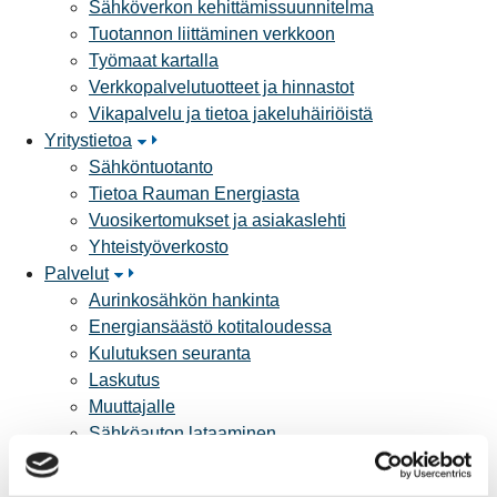
Sähköverkon kehittämissuunnitelma
Tuotannon liittäminen verkkoon
Työmaat kartalla
Verkkopalvelutuotteet ja hinnastot
Vikapalvelu ja tietoa jakeluhäiriöistä
Yritystietoa
Sähköntuotanto
Tietoa Rauman Energiasta
Vuosikertomukset ja asiakaslehti
Yhteistyöverkosto
Palvelut
Aurinkosähkön hankinta
Energiansäästö kotitaloudessa
Kulutuksen seuranta
Laskutus
Muuttajalle
Sähköauton lataaminen
Valtakirja ja asiointi toisen puolesta
Yhteystiedot