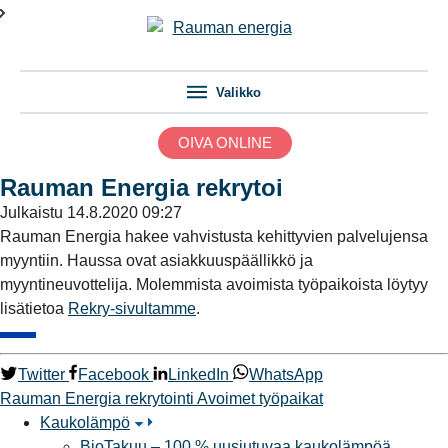
Valikko
OIVA ONLINE
Rauman Energia rekrytoi
Julkaistu
14.8.2020 09:27
Rauman Energia hakee vahvistusta kehittyvien palvelujensa
myyntiin. Haussa ovat asiakkuuspäällikkö ja
myyntineuvottelija. Molemmista avoimista työpaikoista löytyy
lisätietoa
Rekry-sivultamme
.
Twitter
Facebook
LinkedIn
WhatsApp
Rauman Energia
rekrytointi
Avoimet työpaikat
Kaukolämpö
BioTakuu – 100 % uusiutuvaa kaukolämpöä