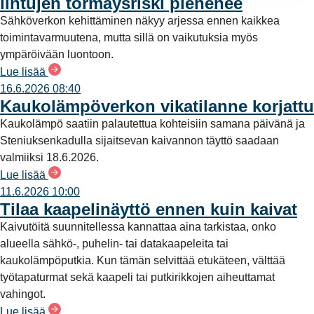
lintujen törmäysriski pienenee
Sähköverkon kehittäminen näkyy arjessa ennen kaikkea
toimintavarmuutena, mutta sillä on vaikutuksia myös
ympäröivään luontoon.
Lue lisää
16.6.2026 08:40
Kaukolämpöverkon vikatilanne korjattu
Kaukolämpö saatiin palautettua kohteisiin samana päivänä ja
Steniuksenkadulla sijaitsevan kaivannon täyttö saadaan
valmiiksi 18.6.2026.
Lue lisää
11.6.2026 10:00
Tilaa kaapelinäyttö ennen kuin kaivat
Kaivutöitä suunnitellessa kannattaa aina tarkistaa, onko
alueella sähkö-, puhelin- tai datakaapeleita tai
kaukolämpöputkia. Kun tämän selvittää etukäteen, välttää
työtapaturmat sekä kaapeli tai putkirikkojen aiheuttamat
vahingot.
Lue lisää