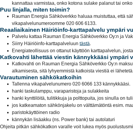
kannattaa varmistaa, onko kotona sulake palanut tai on
Puu linjalla, miten toimin?
Rauman Energia Sähköverkko haluaa muistuttaa, että sähkö
vikapalvelunumeroomme 020 606 6133.
Reaaliaikainen Häiriöinfo-karttapalvelu ympäri 
Palvelu kattaa Rauman Energia Sähköverkko Oy:n ja Vakk
Siirry Häiriöinfo-karttapalveluun
tästä
.
Energiateollisuus on ottanut käyttöön karttapalvelun, jo
Katkovahti lähettää viestin kännykkääsi ympäri
Katkovahti on Rauman Energia Sähköverkko Oy:n maksuton 
alkamisesta, sitä lyhyemmistä katkoista viestiä ei lähetetä.
Varautuminen sähkökatkoihin
Tallenna vikapalvelunumero 020 6066 133 kännykkääsi.
hanki taskulamppu, varaparistoja ja sulakkeita
hanki kynttilöitä, tulitikkuja ja polttopuita, jos sinulla on tuli
jos katkeamaton sähkönjakelu on välttämätöntä esim. maati
paristokäyttöinen radio
kännykän lisäakku (ns. Power bank) tai autolaturi
Ohjeita pitkän sähkökatkon varalle voit lukea myös puolustusmin