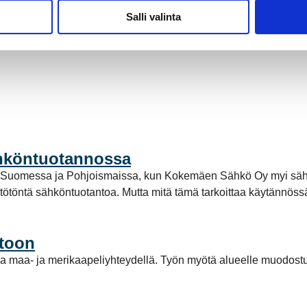
Salli valinta
ähköntuotannossa
a Suomessa ja Pohjoismaissa, kun Kokemäen Sähkö Oy myi säh
stötöntä sähköntuotantoa. Mutta mitä tämä tarkoittaa käytännö
stoon
a maa- ja merikaapeliyhteydellä. Työn myötä alueelle muodost