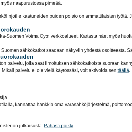
ko myös naapurustossa pimeää.
linjoille kaatuneiden puiden poisto on ammattilaisten työtä. J
vuorokauden
a-Suomen Voima Oy:n verkkoalueet. Kartasta näet myös huoltot
sta Suomen sähkökatkot saadaan näkyviin yhdestä osoitteesta. Sä
 vuorokauden
palvelu, jolla saat ilmoituksen sähkökatkoista suoraan kännyk
 Mikäli palvelu ei ole vielä käytössäsi, voit aktivoida sen
täällä
.
sija
lalla, kannattaa hankkia oma varasähköjärjestelmä, polttomootto
isteriön julkaisusta:
Pahasti poikki