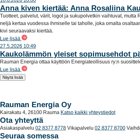
10.6.2026 10:00
Anna kiven kiertää: Anna Rosaliina Ka
Tuotteet, palvelut, värit, logot ja sukupolvetkin vaihtuvat, mu
neljä kertaa vuodessa ihmiselle tai taholle, joka omalta osalt
kivi seuraavaksi kiertää.
Lue lisää
27.5.2026 10:49
Kaukolämmön yleiset sopimusehdot päi
Rauman Energia ottaa käyttöön Energiateollisuus ry:n suositt
Lue lisää
Näytä lisää
Rauman Energia Oy
Kairakatu 4, 26100 Rauma
Katso kaikki yhteystiedot
Ota yhteyttä
Asiakaspalvelu
02 8377 8778
Vikapalvelu
02 8377 8700
Vaihd
Seuraa somessa