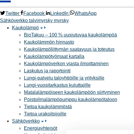
Twitter
Facebook
LinkedIn
WhatsApp
Sähköverkko
talvimyrsky
myrsky
Kaukolämpö
BioTakuu – 100 % uusiutuvaa kaukolämpöä
Kaukolämmön hinnasto
Kaukolämpöliittymän saatavuus ja toteutus
Kaukolämpötyömaat kartalla
Kaukolämpöverkon viasta ilmoittaminen
Laskutus ja raportointi
Lungi-palvelu taloyhtiöille ja yrityksille
Lungi-vuositarkastus kuluttajille
Matalalämpöiseen kaukolämpöön siirtyminen
Poistoilmalämpöpumppu kaukolämpötaloon
Tietoa kaukolämmöstä
Tietoa urakoitsijoille
Sähköverkko
Energiayhteisöt