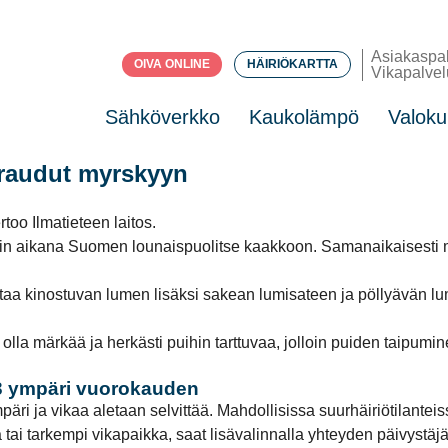
Asiakaspa
OIVA ONLINE
HÄIRIÖKARTTA
Vikapalvel
Sähköverkko
Kaukolämpö
Valoku
araudut myrskyyn
oo Ilmatieteen laitos.
tain aikana Suomen lounaispuolitse kaakkoon. Samanaikaisesti m
uttaa kinostuvan lumen lisäksi sakean lumisateen ja pöllyävän
lla märkää ja herkästi puihin tarttuvaa, jolloin puiden taipumin
3 ympäri vuorokauden
i ja vikaa aletaan selvittää. Mahdollisissa suurhäiriötilanteiss
ja tai tarkempi vikapaikka, saat lisävalinnalla yhteyden päivys