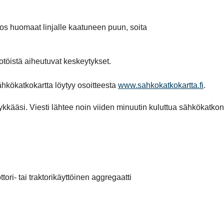
os huomaat linjalle kaatuneen puun, soita
öistä aiheutuvat keskeytykset.
hkökatkokartta löytyy osoitteesta
www.sahkokatkokartta.fi
.
kääsi. Viesti lähtee noin viiden minuutin kuluttua sähkökatkon
ri- tai traktorikäyttöinen aggregaatti