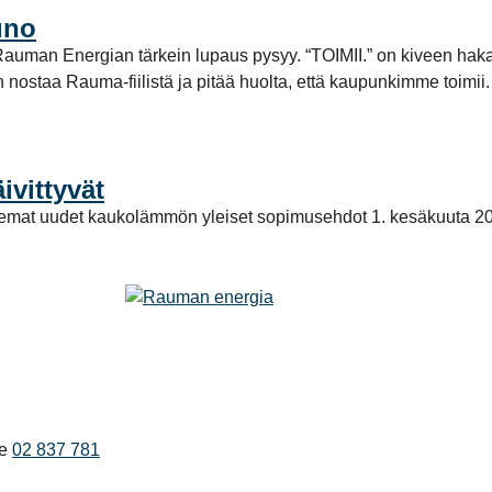
uno
tta Rauman Energian tärkein lupaus pysyy. “TOIMII.” on kiveen ha
aan nostaa Rauma-fiilistä ja pitää huolta, että kaupunkimme toi
vittyvät
elemat uudet kaukolämmön yleiset sopimusehdot 1. kesäkuuta 2
e
02 837 781