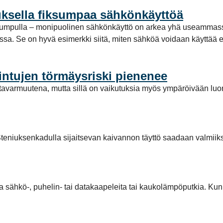
ksella fiksumpaa sähkönkäyttöä
pumpulla – monipuolinen sähkönkäyttö on arkea yhä useammassa
a. Se on hyvä esimerkki siitä, miten sähköä voidaan käyttää enti
intujen törmäysriski pienenee
avarmuutena, mutta sillä on vaikutuksia myös ympäröivään luo
teniuksenkadulla sijaitsevan kaivannon täyttö saadaan valmiiks
la sähkö-, puhelin- tai datakaapeleita tai kaukolämpöputkia. Kun