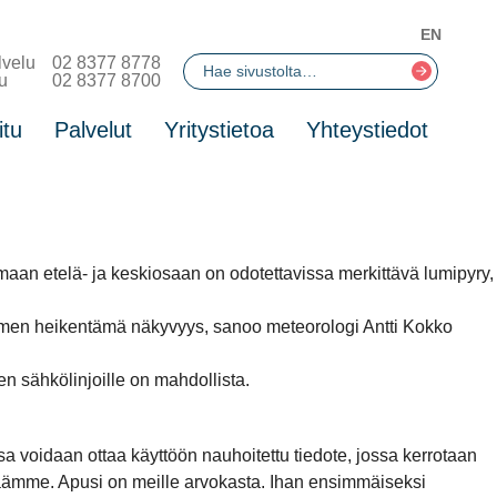
EN
lvelu
02 8377 8778
u
02 8377 8700
itu
Palvelut
Yritystietoa
Yhteystiedot
aan etelä- ja keskiosaan on odotettavissa merkittävä lumipyry,
 lumen heikentämä näkyvyys, sanoo meteorologi Antti Kokko
en sähkölinjoille on mahdollista.
a voidaan ottaa käyttöön nauhoitettu tiedote, jossa kerrotaan
täjäämme. Apusi on meille arvokasta. Ihan ensimmäiseksi