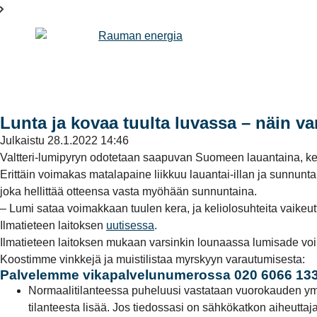
Lunta ja kovaa tuulta luvassa – näin v
Julkaistu
28.1.2022 14:46
Valtteri-lumipyryn odotetaan saapuvan Suomeen lauantaina, kert
Erittäin voimakas matalapaine liikkuu lauantai-illan ja sunnun
joka hellittää otteensa vasta myöhään sunnuntaina.
– Lumi sataa voimakkaan tuulen kera, ja keliolosuhteita vaike
Ilmatieteen laitoksen
uutisessa
.
Ilmatieteen laitoksen mukaan varsinkin lounaassa lumisade voi o
Koostimme vinkkejä ja muistilistaa myrskyyn varautumisesta:
Palvelemme vikapalvelunumerossa 020 6066 13
Normaalitilanteessa puheluusi vastataan vuorokauden ympär
tilanteesta lisää. Jos tiedossasi on sähkökatkon aiheutta