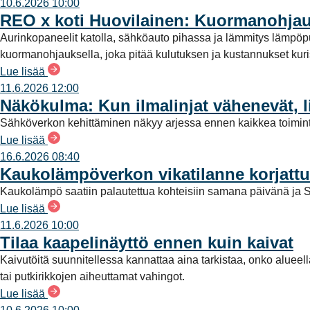
10.6.2026 10:00
REO x koti Huovilainen: Kuormanohjau
Aurinkopaneelit katolla, sähköauto pihassa ja lämmitys lämpö
kuormanohjauksella, joka pitää kulutuksen ja kustannukset kuriss
Lue lisää
11.6.2026 12:00
Näkökulma: Kun ilmalinjat vähenevät, l
Sähköverkon kehittäminen näkyy arjessa ennen kaikkea toimint
Lue lisää
16.6.2026 08:40
Kaukolämpöverkon vikatilanne korjattu
Kaukolämpö saatiin palautettua kohteisiin samana päivänä ja S
Lue lisää
11.6.2026 10:00
Tilaa kaapelinäyttö ennen kuin kaivat
Kaivutöitä suunnitellessa kannattaa aina tarkistaa, onko alueel
tai putkirikkojen aiheuttamat vahingot.
Lue lisää