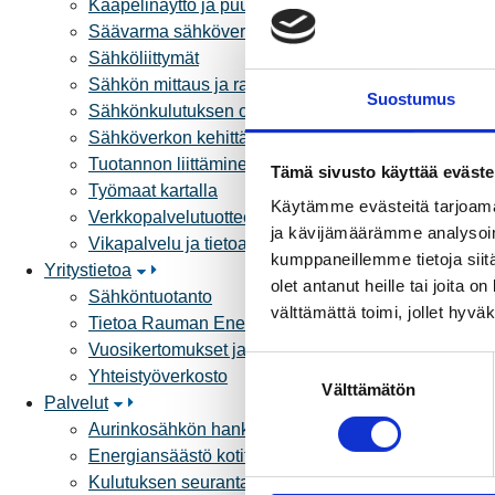
Kaapelinäyttö ja puunkaatoapu
Säävarma sähköverkko
Sähköliittymät
Sähkön mittaus ja raportointi
Suostumus
Sähkönkulutuksen ohjaus kiinteistössä
Sähköverkon kehittämissuunnitelma
Tuotannon liittäminen verkkoon
Tämä sivusto käyttää eväste
Työmaat kartalla
Käytämme evästeitä tarjoama
Verkkopalvelutuotteet ja hinnastot
ja kävijämäärämme analysoim
Vikapalvelu ja tietoa jakeluhäiriöistä
kumppaneillemme tietoja siitä
Yritystietoa
olet antanut heille tai joita 
Sähköntuotanto
välttämättä toimi, jollet hyvä
Tietoa Rauman Energiasta
Vuosikertomukset ja asiakaslehti
S
Yhteistyöverkosto
Välttämätön
u
Palvelut
o
Aurinkosähkön hankinta
s
Energiansäästö kotitaloudessa
t
Kulutuksen seuranta