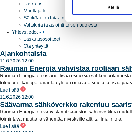
u
Laskutus
Kiellä
m
Muuttajalle
u
Sähköauton lataaminen
k
Valtakirja ja asiointi toisen puolesta
s
Yhteystiedot
e
Laskutusosoitteet
n
Ota yhteyttä
v
Ajankohtaista
a
11.6.2026 12:00
l
Rauman Energia vahvistaa rooliaan s
i
Rauman Energia on ostanut lisää osuuksia sähköntuotannost
n
toteutunut kauppa parantaa yhtiön omavaraisuutta ja lisää pää
t
Lue lisää
a
11.6.2026 12:00
Säävarma sähköverkko rakentuu saari
Rauman Energia on vahvistanut saariston sähköverkkoa uudell
toimintavarmuutta ja vähentää myrskyille alttiita ilmalinjoja.
Lue lisää