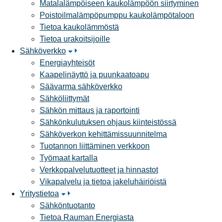
Matalalämpöiseen kaukolämpöön siirtyminen
Poistoilmalämpöpumppu kaukolämpötaloon
Tietoa kaukolämmöstä
Tietoa urakoitsijoille
Sähköverkko
Energiayhteisöt
Kaapelinäyttö ja puunkaatoapu
Säävarma sähköverkko
Sähköliittymät
Sähkön mittaus ja raportointi
Sähkönkulutuksen ohjaus kiinteistössä
Sähköverkon kehittämissuunnitelma
Tuotannon liittäminen verkkoon
Työmaat kartalla
Verkkopalvelutuotteet ja hinnastot
Vikapalvelu ja tietoa jakeluhäiriöistä
Yritystietoa
Sähköntuotanto
Tietoa Rauman Energiasta