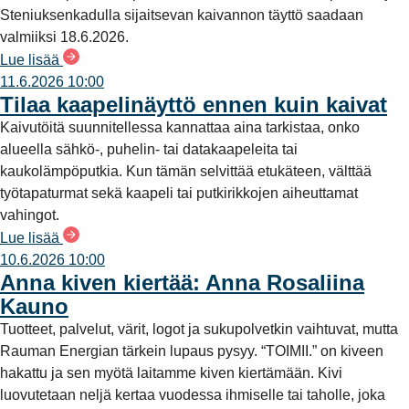
Steniuksenkadulla sijaitsevan kaivannon täyttö saadaan
valmiiksi 18.6.2026.
Lue lisää
11.6.2026 10:00
Tilaa kaapelinäyttö ennen kuin kaivat
Kaivutöitä suunnitellessa kannattaa aina tarkistaa, onko
alueella sähkö-, puhelin- tai datakaapeleita tai
kaukolämpöputkia. Kun tämän selvittää etukäteen, välttää
työtapaturmat sekä kaapeli tai putkirikkojen aiheuttamat
vahingot.
Lue lisää
10.6.2026 10:00
Anna kiven kiertää: Anna Rosaliina
Kauno
Tuotteet, palvelut, värit, logot ja sukupolvetkin vaihtuvat, mutta
Rauman Energian tärkein lupaus pysyy. “TOIMII.” on kiveen
hakattu ja sen myötä laitamme kiven kiertämään. Kivi
luovutetaan neljä kertaa vuodessa ihmiselle tai taholle, joka