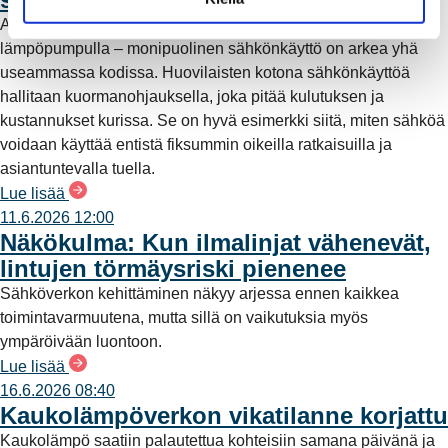
a
Aurinkopaneelit katolla, sähköauto pihassa ja lämmitys
lämpöpumpulla – monipuolinen sähkönkäyttö on arkea yhä
useammassa kodissa. Huovilaisten kotona sähkönkäyttöä
hallitaan kuormanohjauksella, joka pitää kulutuksen ja
kustannukset kurissa. Se on hyvä esimerkki siitä, miten sähköä
voidaan käyttää entistä fiksummin oikeilla ratkaisuilla ja
asiantuntevalla tuella.
Lue lisää
11.6.2026 12:00
Näkökulma: Kun ilmalinjat vähenevät,
lintujen törmäysriski pienenee
Sähköverkon kehittäminen näkyy arjessa ennen kaikkea
toimintavarmuutena, mutta sillä on vaikutuksia myös
ympäröivään luontoon.
Lue lisää
16.6.2026 08:40
Kaukolämpöverkon vikatilanne korjattu
Kaukolämpö saatiin palautettua kohteisiin samana päivänä ja