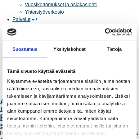
Vuosikertomukset ja asiakaslehti
Yhteistyöverkosto
Palvelut
Aurinkosähkön hankinta
Energiansäästö kotitaloudessa
Kulutuksen seuranta
Suostumus
Yksityiskohdat
Tietoja
Laskutus
Muuttajalle
Sähköauton lataaminen
Tämä sivusto käyttää evästeitä
Valtakirja ja asiointi toisen puolesta
Yhteystiedot
Käytämme evästeitä tarjoamamme sisällön ja mainosten
Laskutusosoitteet
räätälöimiseen, sosiaalisen median ominaisuuksien
Ota yhteyttä
tukemiseen ja kävijämäärämme analysoimiseen. Lisäksi
Ajankohtaista
jaamme sosiaalisen median, mainosalan ja analytiikka-
11.6.2026 12:00
alan kumppaneillemme tietoja siitä, miten käytät
Rauman Energia vahvistaa rooliaan
sivustoamme. Kumppanimme voivat yhdistää näitä
sähköntuotannossa
tietoja muihin tietoihin, joita olet antanut heille tai joita on
Rauman Energia on ostanut lisää osuuksia sähköntuotannosta
kerätty, kun olet käyttänyt heidän palvelujaan.