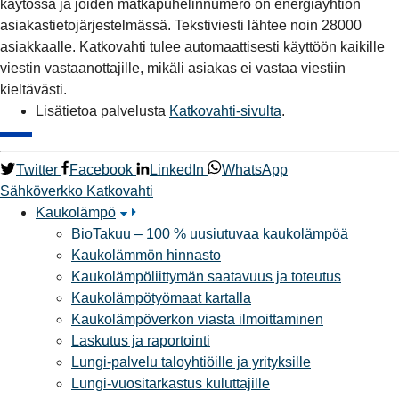
käytössä ja joiden matkapuhelinnumero on energiayhtiön
asiakastietojärjestelmässä. Tekstiviesti lähtee noin 28000
asiakkaalle. Katkovahti tulee automaattisesti käyttöön kaikille
viestin vastaanottajille, mikäli asiakas ei vastaa viestiin
kieltävästi.
Lisätietoa palvelusta
Katkovahti-sivulta
.
Twitter
Facebook
LinkedIn
WhatsApp
Sähköverkko
Katkovahti
Kaukolämpö
BioTakuu – 100 % uusiutuvaa kaukolämpöä
Kaukolämmön hinnasto
Kaukolämpöliittymän saatavuus ja toteutus
Kaukolämpötyömaat kartalla
Kaukolämpöverkon viasta ilmoittaminen
Laskutus ja raportointi
Lungi-palvelu taloyhtiöille ja yrityksille
Lungi-vuositarkastus kuluttajille