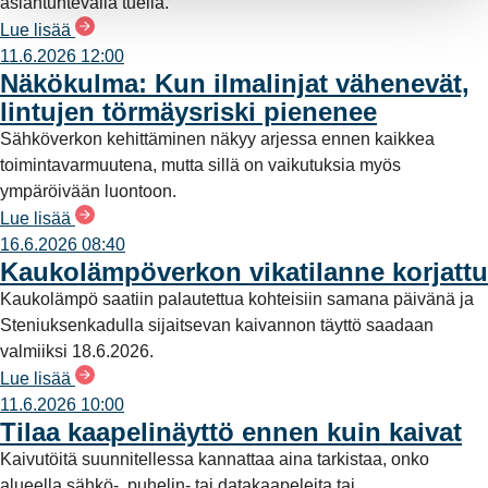
asiantuntevalla tuella.
Lue lisää
11.6.2026 12:00
Näkökulma: Kun ilmalinjat vähenevät,
lintujen törmäysriski pienenee
Sähköverkon kehittäminen näkyy arjessa ennen kaikkea
toimintavarmuutena, mutta sillä on vaikutuksia myös
ympäröivään luontoon.
Lue lisää
16.6.2026 08:40
Kaukolämpöverkon vikatilanne korjattu
Kaukolämpö saatiin palautettua kohteisiin samana päivänä ja
Steniuksenkadulla sijaitsevan kaivannon täyttö saadaan
valmiiksi 18.6.2026.
Lue lisää
11.6.2026 10:00
Tilaa kaapelinäyttö ennen kuin kaivat
Kaivutöitä suunnitellessa kannattaa aina tarkistaa, onko
alueella sähkö-, puhelin- tai datakaapeleita tai