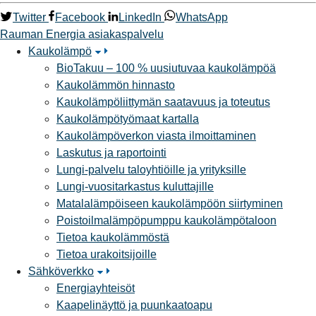
Twitter
Facebook
LinkedIn
WhatsApp
Rauman Energia
asiakaspalvelu
Kaukolämpö
BioTakuu – 100 % uusiutuvaa kaukolämpöä
Kaukolämmön hinnasto
Kaukolämpöliittymän saatavuus ja toteutus
Kaukolämpötyömaat kartalla
Kaukolämpöverkon viasta ilmoittaminen
Laskutus ja raportointi
Lungi-palvelu taloyhtiöille ja yrityksille
Lungi-vuositarkastus kuluttajille
Matalalämpöiseen kaukolämpöön siirtyminen
Poistoilmalämpöpumppu kaukolämpötaloon
Tietoa kaukolämmöstä
Tietoa urakoitsijoille
Sähköverkko
Energiayhteisöt
Kaapelinäyttö ja puunkaatoapu