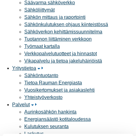
Säävarma sähköverkko
Sähköliittymät
Sähkön mittaus ja raportointi
Sähkönkulutuksen ohjaus kiinteistössä
Sähköverkon kehittämissuunnitelma
Tuotannon liittäminen verkkoon
Työmaat kartalla
Verkkopalvelutuotteet ja hinnastot
Vikapalvelu ja tietoa jakeluhäiriöistä
Yritystietoa
Sähköntuotanto
Tietoa Rauman Energiasta
Vuosikertomukset ja asiakaslehti
Yhteistyöverkosto
Palvelut
Aurinkosähkön hankinta
Energiansäästö kotitaloudessa
Kulutuksen seuranta
Laskutus