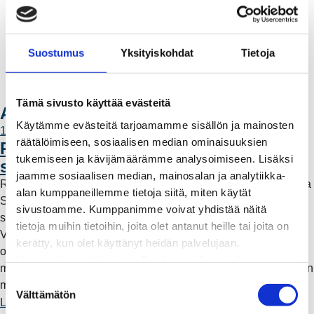
Muuttajalle
Sähköauton lataaminen
Valtakirja ja asiointi toisen puolesta
Suostumus
Yksityiskohdat
Tietoja
Yhteystiedot
Laskutusosoitteet
Ota yhteyttä
Tämä sivusto käyttää evästeitä
Ajankohtaista
Käytämme evästeitä tarjoamamme sisällön ja mainosten
11.6.2026 12:00
räätälöimiseen, sosiaalisen median ominaisuuksien
Rauman Energia vahvistaa rooliaan
tukemiseen ja kävijämäärämme analysoimiseen. Lisäksi
sähköntuotannossa
jaamme sosiaalisen median, mainosalan ja analytiikka-
Rauman Energia on ostanut lisää osuuksia sähköntuotannosta
alan kumppaneillemme tietoja siitä, miten käytät
Suomessa ja Pohjoismaissa, kun Kokemäen Sähkö Oy myi
sivustoamme. Kumppanimme voivat yhdistää näitä
sähköntuotanto-osuutensa Rauman Energia Oy:lle.
tietoja muihin tietoihin, joita olet antanut heille tai joita on
Vappuaattona toteutunut kauppa parantaa yhtiön
kerätty, kun olet käyttänyt heidän palvelujaan.
omavaraisuutta ja lisää päästötöntä sähköntuotantoa. Mutta
Huomaathan, että sivustolla olevat videot eivät
mitä tämä tarkoittaa käytännössä – ja miksi sähköntuotantoa on
välttämättä toimi, jollet hyväksy markkinointievästeitä.
S
myös kaukana Raumalta?
Välttämätön
u
Lue lisää