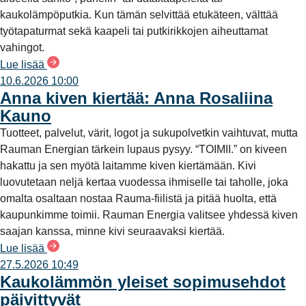
kaukolämpöputkia. Kun tämän selvittää etukäteen, välttää
työtapaturmat sekä kaapeli tai putkirikkojen aiheuttamat
vahingot.
Lue lisää
10.6.2026 10:00
Anna kiven kiertää: Anna Rosaliina
Kauno
Tuotteet, palvelut, värit, logot ja sukupolvetkin vaihtuvat, mutta
Rauman Energian tärkein lupaus pysyy. “TOIMII.” on kiveen
hakattu ja sen myötä laitamme kiven kiertämään. Kivi
luovutetaan neljä kertaa vuodessa ihmiselle tai taholle, joka
omalta osaltaan nostaa Rauma-fiilistä ja pitää huolta, että
kaupunkimme toimii. Rauman Energia valitsee yhdessä kiven
saajan kanssa, minne kivi seuraavaksi kiertää.
Lue lisää
27.5.2026 10:49
Kaukolämmön yleiset sopimusehdot
päivittyvät