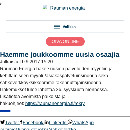
Valikko
OIVA ONLINE
Haemme joukkoomme uusia osaajia
Julkaistu
10.9.2017 15:20
Rauman Energia hakee uusien palveluiden myyntiin ja
kehittämiseen myynti-/asiakaspalveluinsinööriä sekä
sähköverkkoyksikköömme rakennuttajainsinööriä.
Hakemukset tulee lähettää 26. syyskuuta mennessä.
Lisätietoa avoimista paikoista ja
hakuohjeet:
https://raumanenergia.fi/rekry
Twitter
Facebook
LinkedIn
WhatsApp
Avoimet työpaikat
rekry
Sähköverkko