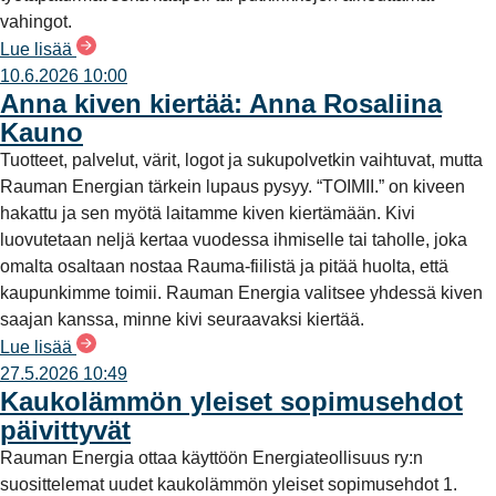
vahingot.
Lue lisää
10.6.2026 10:00
Anna kiven kiertää: Anna Rosaliina
Kauno
Tuotteet, palvelut, värit, logot ja sukupolvetkin vaihtuvat, mutta
Rauman Energian tärkein lupaus pysyy. “TOIMII.” on kiveen
hakattu ja sen myötä laitamme kiven kiertämään. Kivi
luovutetaan neljä kertaa vuodessa ihmiselle tai taholle, joka
omalta osaltaan nostaa Rauma-fiilistä ja pitää huolta, että
kaupunkimme toimii. Rauman Energia valitsee yhdessä kiven
saajan kanssa, minne kivi seuraavaksi kiertää.
Lue lisää
27.5.2026 10:49
Kaukolämmön yleiset sopimusehdot
päivittyvät
Rauman Energia ottaa käyttöön Energiateollisuus ry:n
suosittelemat uudet kaukolämmön yleiset sopimusehdot 1.