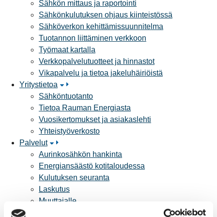
Sähkön mittaus ja raportointi
Sähkönkulutuksen ohjaus kiinteistössä
Sähköverkon kehittämissuunnitelma
Tuotannon liittäminen verkkoon
Työmaat kartalla
Verkkopalvelutuotteet ja hinnastot
Vikapalvelu ja tietoa jakeluhäiriöistä
Yritystietoa
Sähköntuotanto
Tietoa Rauman Energiasta
Vuosikertomukset ja asiakaslehti
Yhteistyöverkosto
Palvelut
Aurinkosähkön hankinta
Energiansäästö kotitaloudessa
Kulutuksen seuranta
Laskutus
Muuttajalle
Sähköauton lataaminen