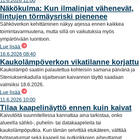
11.6.2026 12:00
Näkökulma: Kun ilmalinjat vähenevät,
lintujen törmäysriski pienenee
Sähköverkon kehittäminen näkyy arjessa ennen kaikkea
toimintavarmuutena, mutta sillä on vaikutuksia myös
ympäröivään luontoon.
Lue lisää
16.6.2026 08:40
Kaukolämpöverkon vikatilanne korjattu
Kaukolämpö saatiin palautettua kohteisiin samana päivänä ja
Steniuksenkadulla sijaitsevan kaivannon täyttö saadaan
valmiiksi 18.6.2026.
Lue lisää
11.6.2026 10:00
Tilaa kaapelinäyttö ennen kuin kaivat
Kaivutöitä suunnitellessa kannattaa aina tarkistaa, onko
alueella sähkö-, puhelin- tai datakaapeleita tai
kaukolämpöputkia. Kun tämän selvittää etukäteen, välttää
työtapaturmat sekä kaapeli tai putkirikkojen aiheuttamat