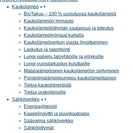
Kaukolämpö
BioTakuu – 100 % uusiutuvaa kaukolämpöä
Kaukolämmön hinnasto
Kaukolämpöliittymän saatavuus ja toteutus
Kaukolämpötyömaat kartalla
Kaukolämpöverkon viasta ilmoittaminen
Laskutus ja raportointi
Lungi-palvelu taloyhtiöille ja yrityksille
Lungi-vuositarkastus kuluttajille
Matalalämpöiseen kaukolämpöön siirtyminen
Poistoilmalämpöpumppu kaukolämpötaloon
Tietoa kaukolämmöstä
Tietoa urakoitsijoille
Sähköverkko
Energiayhteisöt
Kaapelinäyttö ja puunkaatoapu
Säävarma sähköverkko
Sähköliittymät