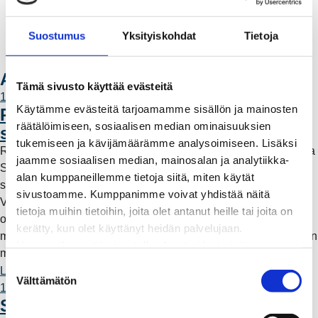
Valtakirja ja asiointi toisen puolesta
Yhteystiedot
Suostumus
Yksityiskohdat
Tietoja
Laskutusosoitteet
Ota yhteyttä
Ajankohtaista
Tämä sivusto käyttää evästeitä
11.6.2026 12:00
Käytämme evästeitä tarjoamamme sisällön ja mainosten
Rauman Energia vahvistaa rooliaan
räätälöimiseen, sosiaalisen median ominaisuuksien
sähköntuotannossa
tukemiseen ja kävijämäärämme analysoimiseen. Lisäksi
Rauman Energia on ostanut lisää osuuksia sähköntuotannosta
jaamme sosiaalisen median, mainosalan ja analytiikka-
Suomessa ja Pohjoismaissa, kun Kokemäen Sähkö Oy myi
alan kumppaneillemme tietoja siitä, miten käytät
sähköntuotanto-osuutensa Rauman Energia Oy:lle.
sivustoamme. Kumppanimme voivat yhdistää näitä
Vappuaattona toteutunut kauppa parantaa yhtiön
tietoja muihin tietoihin, joita olet antanut heille tai joita on
omavaraisuutta ja lisää päästötöntä sähköntuotantoa. Mutta
kerätty, kun olet käyttänyt heidän palvelujaan.
mitä tämä tarkoittaa käytännössä – ja miksi sähköntuotantoa on
Huomaathan, että sivustolla olevat videot eivät
myös kaukana Raumalta?
välttämättä toimi, jollet hyväksy markkinointievästeitä.
S
Lue lisää
Välttämätön
u
11.6.2026 12:00
o
Säävarma sähköverkko rakentuu
s