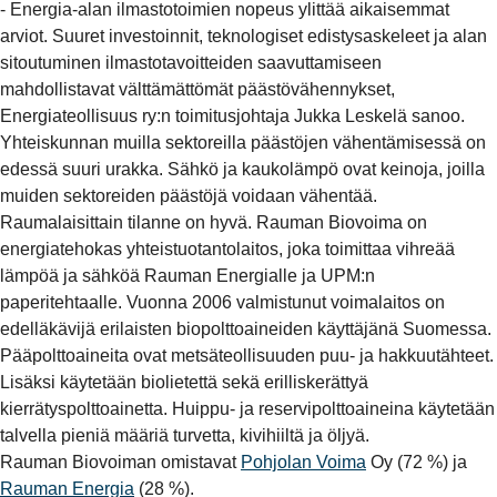
- Energia-alan ilmastotoimien nopeus ylittää aikaisemmat
arviot. Suuret investoinnit, teknologiset edistysaskeleet ja alan
sitoutuminen ilmastotavoitteiden saavuttamiseen
mahdollistavat välttämättömät päästövähennykset,
Energiateollisuus ry:n toimitusjohtaja Jukka Leskelä sanoo.
Yhteiskunnan muilla sektoreilla päästöjen vähentämisessä on
edessä suuri urakka. Sähkö ja kaukolämpö ovat keinoja, joilla
muiden sektoreiden päästöjä voidaan vähentää.
Raumalaisittain tilanne on hyvä. Rauman Biovoima on
energiatehokas yhteistuotantolaitos, joka toimittaa vihreää
lämpöä ja sähköä Rauman Energialle ja UPM:n
paperitehtaalle. Vuonna 2006 valmistunut voimalaitos on
edelläkävijä erilaisten biopolttoaineiden käyttäjänä Suomessa.
Pääpolttoaineita ovat metsäteollisuuden puu- ja hakkuutähteet.
Lisäksi käytetään biolietettä sekä erilliskerättyä
kierrätyspolttoainetta. Huippu- ja reservipolttoaineina käytetään
talvella pieniä määriä turvetta, kivihiiltä ja öljyä.
Rauman Biovoiman omistavat
Pohjolan Voima
Oy (72 %) ja
Rauman Energia
(28 %).