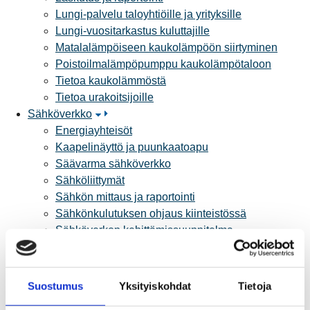
Lungi-palvelu taloyhtiöille ja yrityksille
Lungi-vuositarkastus kuluttajille
Matalalämpöiseen kaukolämpöön siirtyminen
Poistoilmalämpöpumppu kaukolämpötaloon
Tietoa kaukolämmöstä
Tietoa urakoitsijoille
Sähköverkko
Energiayhteisöt
Kaapelinäyttö ja puunkaatoapu
Säävarma sähköverkko
Sähköliittymät
Sähkön mittaus ja raportointi
Sähkönkulutuksen ohjaus kiinteistössä
Sähköverkon kehittämissuunnitelma
Tuotannon liittäminen verkkoon
Työmaat kartalla
Verkkopalvelutuotteet ja hinnastot
Suostumus
Yksityiskohdat
Tietoja
Vikapalvelu ja tietoa jakeluhäiriöistä