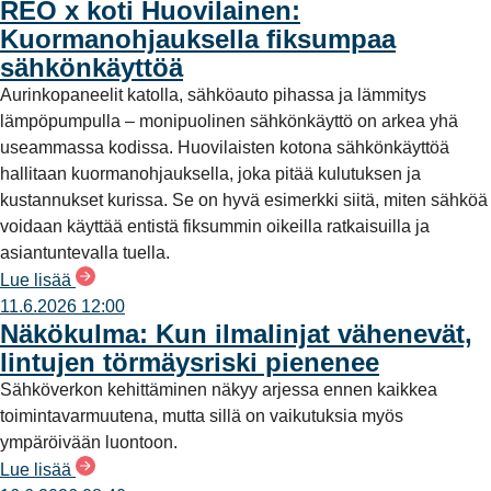
REO x koti Huovilainen:
Kuormanohjauksella fiksumpaa
sähkönkäyttöä
Aurinkopaneelit katolla, sähköauto pihassa ja lämmitys
lämpöpumpulla – monipuolinen sähkönkäyttö on arkea yhä
useammassa kodissa. Huovilaisten kotona sähkönkäyttöä
hallitaan kuormanohjauksella, joka pitää kulutuksen ja
kustannukset kurissa. Se on hyvä esimerkki siitä, miten sähköä
voidaan käyttää entistä fiksummin oikeilla ratkaisuilla ja
asiantuntevalla tuella.
Lue lisää
11.6.2026 12:00
Näkökulma: Kun ilmalinjat vähenevät,
lintujen törmäysriski pienenee
Sähköverkon kehittäminen näkyy arjessa ennen kaikkea
toimintavarmuutena, mutta sillä on vaikutuksia myös
ympäröivään luontoon.
Lue lisää