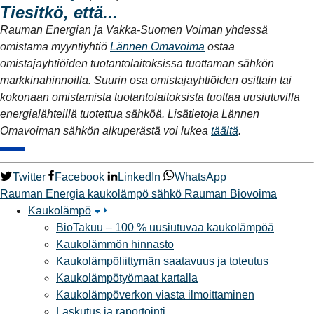
Tiesitkö, että...
Rauman Energian ja Vakka-Suomen Voiman yhdessä
omistama myyntiyhtiö
Lännen Omavoima
ostaa
omistajayhtiöiden tuotantolaitoksissa tuottaman sähkön
markkinahinnoilla. Suurin osa omistajayhtiöiden osittain tai
kokonaan omistamista tuotantolaitoksista tuottaa uusiutuvilla
energialähteillä tuotettua sähköä. Lisätietoja Lännen
Omavoiman sähkön alkuperästä voi lukea
täältä
.
Twitter
Facebook
LinkedIn
WhatsApp
Rauman Energia
kaukolämpö
sähkö
Rauman Biovoima
Kaukolämpö
BioTakuu – 100 % uusiutuvaa kaukolämpöä
Kaukolämmön hinnasto
Kaukolämpöliittymän saatavuus ja toteutus
Kaukolämpötyömaat kartalla
Kaukolämpöverkon viasta ilmoittaminen
Laskutus ja raportointi