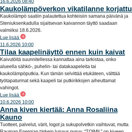
16.6.2026 08:40
Kaukolämpöverkon vikatilanne korjattu
Kaukolämpö saatiin palautettua kohteisiin samana päivänä ja
Steniuksenkadulla sijaitsevan kaivannon täyttö saadaan
valmiiksi 18.6.2026.
Lue lisää
11.6.2026 10:00
Tilaa kaapelinäyttö ennen kuin kaivat
Kaivutöitä suunnitellessa kannattaa aina tarkistaa, onko
alueella sähkö-, puhelin- tai datakaapeleita tai
kaukolämpöputkia. Kun tämän selvittää etukäteen, välttää
työtapaturmat sekä kaapeli tai putkirikkojen aiheuttamat
vahingot.
Lue lisää
10.6.2026 10:00
Anna kiven kiertää: Anna Rosaliina
Kauno
Tuotteet, palvelut, värit, logot ja sukupolvetkin vaihtuvat, mutta
Rauman Energian tärkein lupaus pysyy. “TOIMII.” on kiveen