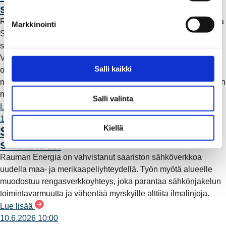
u
sähköntuotannossa
k
Rauman Energia on ostanut lisää osuuksia sähköntuotannosta
Markkinointi
s
Suomessa ja Pohjoismaissa, kun Kokemäen Sähkö Oy myi
e
sähköntuotanto-osuutensa Rauman Energia Oy:lle.
n
Vappuaattona toteutunut kauppa parantaa yhtiön
v
Salli kaikki
omavaraisuutta ja lisää päästötöntä sähköntuotantoa. Mutta
a
mitä tämä tarkoittaa käytännössä – ja miksi sähköntuotantoa on
l
myös kaukana Raumalta?
Salli valinta
i
Lue lisää
n
11.6.2026 12:00
t
Kiellä
Säävarma sähköverkko rakentuu
a
saaristoon
Rauman Energia on vahvistanut saariston sähköverkkoa
uudella maa- ja merikaapeliyhteydellä. Työn myötä alueelle
muodostuu rengasverkkoyhteys, joka parantaa sähkönjakelun
toimintavarmuutta ja vähentää myrskyille alttiita ilmalinjoja.
Lue lisää
10.6.2026 10:00