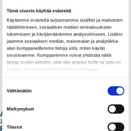
Yritystietoa
Sähköntuotanto
Tämä sivusto käyttää evästeitä
Tietoa Rauman Energiasta
Käytämme evästeitä tarjoamamme sisällön ja mainosten
Vuosikertomukset ja asiakaslehti
räätälöimiseen, sosiaalisen median ominaisuuksien
Yhteistyöverkosto
tukemiseen ja kävijämäärämme analysoimiseen. Lisäksi
Palvelut
jaamme sosiaalisen median, mainosalan ja analytiikka-
Aurinkosähkön hankinta
alan kumppaneillemme tietoja siitä, miten käytät
Energiansäästö kotitaloudessa
sivustoamme. Kumppanimme voivat yhdistää näitä
Kulutuksen seuranta
tietoja muihin tietoihin, joita olet antanut heille tai joita on
Laskutus
kerätty, kun olet käyttänyt heidän palvelujaan.
Muuttajalle
Huomaathan, että sivustolla olevat videot eivät
Sähköauton lataaminen
välttämättä toimi, jollet hyväksy markkinointievästeitä.
S
Valtakirja ja asiointi toisen puolesta
Välttämätön
u
Yhteystiedot
o
Laskutusosoitteet
s
Ota yhteyttä
Mieltymykset
Ajankohtaista
t
u
11.6.2026 12:00
m
Tilastot
Rauman Energia vahvistaa rooliaan