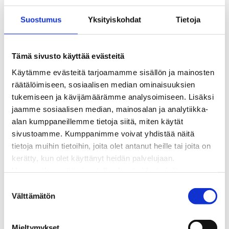
Kaukolämmön hinnasto
Suostumus
Yksityiskohdat
Tietoja
Kaukolämpöliittymän saatavuus ja toteutus
Kaukolämpötyömaat kartalla
Kaukolämpöverkon viasta ilmoittaminen
Tämä sivusto käyttää evästeitä
Laskutus ja raportointi
Käytämme evästeitä tarjoamamme sisällön ja mainosten
Lungi-palvelu taloyhtiöille ja yrityksille
räätälöimiseen, sosiaalisen median ominaisuuksien
Lungi-vuositarkastus kuluttajille
tukemiseen ja kävijämäärämme analysoimiseen. Lisäksi
Matalalämpöiseen kaukolämpöön siirtyminen
jaamme sosiaalisen median, mainosalan ja analytiikka-
Poistoilmalämpöpumppu kaukolämpötaloon
alan kumppaneillemme tietoja siitä, miten käytät
Tietoa kaukolämmöstä
sivustoamme. Kumppanimme voivat yhdistää näitä
Tietoa urakoitsijoille
tietoja muihin tietoihin, joita olet antanut heille tai joita on
Sähköverkko
kerätty, kun olet käyttänyt heidän palvelujaan.
Energiayhteisöt
Huomaathan, että sivustolla olevat videot eivät
Kaapelinäyttö ja puunkaatoapu
välttämättä toimi, jollet hyväksy markkinointievästeitä.
Säävarma sähköverkko
S
Sähköliittymät
Välttämätön
u
Sähkön mittaus ja raportointi
o
Sähkönkulutuksen ohjaus kiinteistössä
s
Mieltymykset