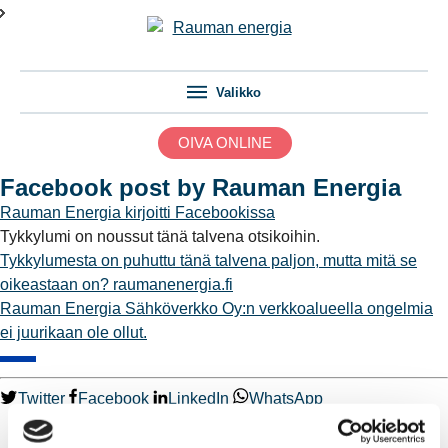
Valikko
OIVA ONLINE
Facebook post by Rauman Energia
Rauman Energia
kirjoitti Facebookissa
Tykkylumi on noussut tänä talvena otsikoihin.
Tykkylumesta on puhuttu tänä talvena paljon, mutta mitä se
oikeastaan on?
raumanenergia.fi
Rauman Energia Sähköverkko Oy:n verkkoalueella ongelmia
ei juurikaan ole ollut.
Twitter
Facebook
LinkedIn
WhatsApp
Kaukolämpö
BioTakuu – 100 % uusiutuvaa kaukolämpöä