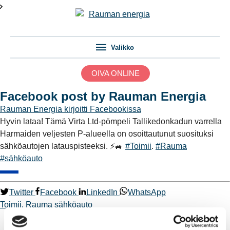
Valikko
OIVA ONLINE
Facebook post by Rauman Energia
Rauman Energia
kirjoitti Facebookissa
Hyvin lataa! Tämä Virta Ltd-pömpeli Tallikedonkadun varrella
Harmaiden veljesten P-alueella on osoittautunut suosituksi
sähköautojen latauspisteeksi. ⚡️🚙
#Toimii
.
#Rauma
#sähköauto
Twitter
Facebook
LinkedIn
WhatsApp
Toimii.
Rauma
sähköauto
Kaukolämpö
BioTakuu – 100 % uusiutuvaa kaukolämpöä