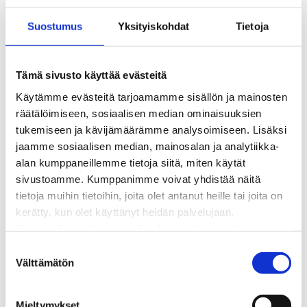
Kaukolämmön hinnasto
Suostumus
Yksityiskohdat
Tietoja
Kaukolämpöliittymän saatavuus ja toteutus
Kaukolämpötyömaat kartalla
Kaukolämpöverkon viasta ilmoittaminen
Tämä sivusto käyttää evästeitä
Laskutus ja raportointi
Käytämme evästeitä tarjoamamme sisällön ja mainosten
Lungi-palvelu taloyhtiöille ja yrityksille
räätälöimiseen, sosiaalisen median ominaisuuksien
Lungi-vuositarkastus kuluttajille
tukemiseen ja kävijämäärämme analysoimiseen. Lisäksi
Matalalämpöiseen kaukolämpöön siirtyminen
jaamme sosiaalisen median, mainosalan ja analytiikka-
Poistoilmalämpöpumppu kaukolämpötaloon
alan kumppaneillemme tietoja siitä, miten käytät
Tietoa kaukolämmöstä
sivustoamme. Kumppanimme voivat yhdistää näitä
Tietoa urakoitsijoille
tietoja muihin tietoihin, joita olet antanut heille tai joita on
Sähköverkko
kerätty, kun olet käyttänyt heidän palvelujaan.
Energiayhteisöt
Huomaathan, että sivustolla olevat videot eivät
Kaapelinäyttö ja puunkaatoapu
välttämättä toimi, jollet hyväksy markkinointievästeitä.
Säävarma sähköverkko
S
Sähköliittymät
Välttämätön
u
Sähkön mittaus ja raportointi
o
Sähkönkulutuksen ohjaus kiinteistössä
s
Mieltymykset