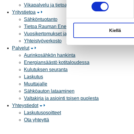
o
Vikapalvelu ja tietoa jakeluhäiriöistä
s
Yritystietoa
t
Sähköntuotanto
u
Tietoa Rauman Energiasta
Kiellä
m
Vuosikertomukset ja asiakaslehti
u
Yhteistyöverkosto
k
Palvelut
s
Aurinkosähkön hankinta
e
Energiansäästö kotitaloudessa
n
Kulutuksen seuranta
v
Laskutus
a
Muuttajalle
l
Sähköauton lataaminen
i
Valtakirja ja asiointi toisen puolesta
n
Yhteystiedot
t
Laskutusosoitteet
a
Ota yhteyttä