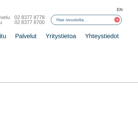
EN
lvelu
02 8377 8778
u
02 8377 8700
itu
Palvelut
Yritystietoa
Yhteystiedot