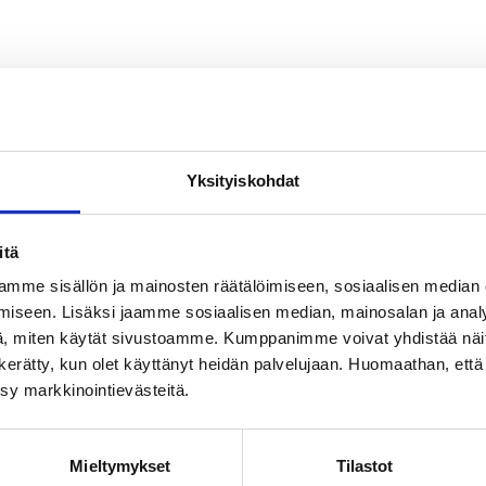
Yksityiskohdat
itä
mme sisällön ja mainosten räätälöimiseen, sosiaalisen median
iseen. Lisäksi jaamme sosiaalisen median, mainosalan ja analy
, miten käytät sivustoamme. Kumppanimme voivat yhdistää näitä t
on kerätty, kun olet käyttänyt heidän palvelujaan. Huomaathan, että 
ksy markkinointievästeitä.
Mieltymykset
Tilastot