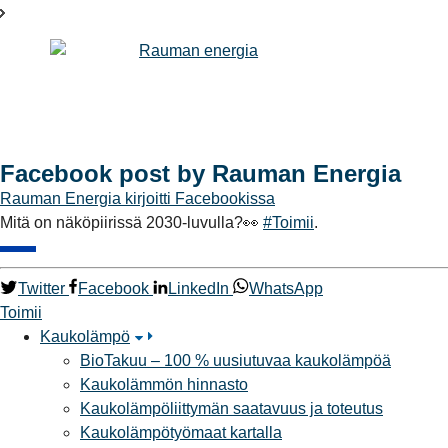
Facebook post by Rauman Energia
Rauman Energia
kirjoitti Facebookissa
Mitä on näköpiirissä 2030-luvulla?👀
#Toimii
.
Twitter
Facebook
LinkedIn
WhatsApp
Toimii
Kaukolämpö
BioTakuu – 100 % uusiutuvaa kaukolämpöä
Kaukolämmön hinnasto
Kaukolämpöliittymän saatavuus ja toteutus
Kaukolämpötyömaat kartalla