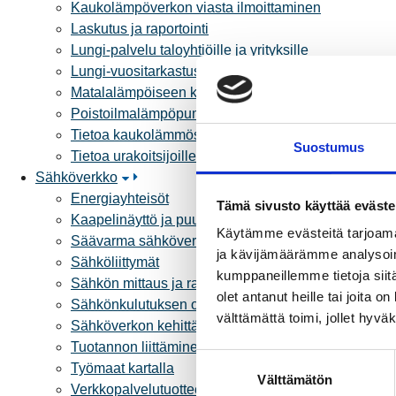
Kaukolämpöverkon viasta ilmoittaminen
Laskutus ja raportointi
Lungi-palvelu taloyhtiöille ja yrityksille
Lungi-vuositarkastus kuluttajille
Matalalämpöiseen kaukolämpöön siirtyminen
Poistoilmalämpöpumppu kaukolämpötaloon
Tietoa kaukolämmöstä
Suostumus
Tietoa urakoitsijoille
Sähköverkko
Energiayhteisöt
Tämä sivusto käyttää eväste
Kaapelinäyttö ja puunkaatoapu
Käytämme evästeitä tarjoama
Säävarma sähköverkko
ja kävijämäärämme analysoim
Sähköliittymät
kumppaneillemme tietoja siitä
Sähkön mittaus ja raportointi
olet antanut heille tai joita 
Sähkönkulutuksen ohjaus kiinteistössä
välttämättä toimi, jollet hyvä
Sähköverkon kehittämissuunnitelma
Tuotannon liittäminen verkkoon
S
Työmaat kartalla
Välttämätön
u
Verkkopalvelutuotteet ja hinnastot