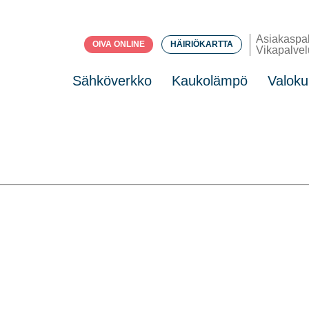
Asiakaspa
OIVA ONLINE
HÄIRIÖKARTTA
Vikapalvel
Sähköverkko
Kaukolämpö
Valoku