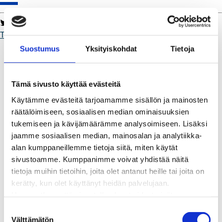
Twitter
Facebook
LinkedIn
WhatsApp
Toimii.
Kaukolämpö
Suostumus
Yksityiskohdat
Tietoja
BioTakuu – 100 % uusiutuvaa kaukolämpöä
Kaukolämmön hinnasto
Kaukolämpöliittymän saatavuus ja toteutus
Tämä sivusto käyttää evästeitä
Kaukolämpötyömaat kartalla
Käytämme evästeitä tarjoamamme sisällön ja mainosten
Kaukolämpöverkon viasta ilmoittaminen
räätälöimiseen, sosiaalisen median ominaisuuksien
Laskutus ja raportointi
tukemiseen ja kävijämäärämme analysoimiseen. Lisäksi
Lungi-palvelu taloyhtiöille ja yrityksille
jaamme sosiaalisen median, mainosalan ja analytiikka-
Lungi-vuositarkastus kuluttajille
alan kumppaneillemme tietoja siitä, miten käytät
Matalalämpöiseen kaukolämpöön siirtyminen
sivustoamme. Kumppanimme voivat yhdistää näitä
Poistoilmalämpöpumppu kaukolämpötaloon
tietoja muihin tietoihin, joita olet antanut heille tai joita on
Tietoa kaukolämmöstä
kerätty, kun olet käyttänyt heidän palvelujaan.
Tietoa urakoitsijoille
Huomaathan, että sivustolla olevat videot eivät
Sähköverkko
välttämättä toimi, jollet hyväksy markkinointievästeitä.
S
Energiayhteisöt
Välttämätön
u