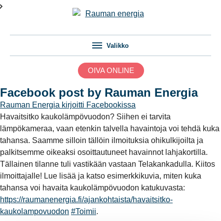
Valikko
OIVA ONLINE
Facebook post by Rauman Energia
Rauman Energia
kirjoitti Facebookissa
Havaitsitko kaukolämpövuodon? Siihen ei tarvita
lämpökameraa, vaan etenkin talvella havaintoja voi tehdä kuka
tahansa. Saamme silloin tällöin ilmoituksia ohikulkijoilta ja
palkitsemme oikeaksi osoittautuneet havainnot lahjakortilla.
Tällainen tilanne tuli vastikään vastaan Telakankadulla. Kiitos
ilmoittajalle! Lue lisää ja katso esimerkkikuvia, miten kuka
tahansa voi havaita kaukolämpövuodon katukuvasta:
https://raumanenergia.fi/ajankohtaista/havaitsitko-
kaukolampovuodon
#Toimii
.