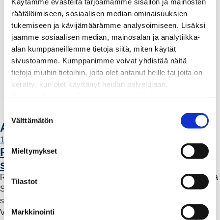
Käytämme evästeitä tarjoamamme sisällön ja mainosten
Aurinkosähkön hankinta
räätälöimiseen, sosiaalisen median ominaisuuksien
Energiansäästö kotitaloudessa
tukemiseen ja kävijämäärämme analysoimiseen. Lisäksi
Kulutuksen seuranta
jaamme sosiaalisen median, mainosalan ja analytiikka-
Laskutus
alan kumppaneillemme tietoja siitä, miten käytät
Muuttajalle
sivustoamme. Kumppanimme voivat yhdistää näitä
Sähköauton lataaminen
tietoja muihin tietoihin, joita olet antanut heille tai joita on
Valtakirja ja asiointi toisen puolesta
kerätty, kun olet käyttänyt heidän palvelujaan.
Yhteystiedot
Huomaathan, että sivustolla olevat videot eivät
Laskutusosoitteet
välttämättä toimi, jollet hyväksy markkinointievästeitä.
S
Ota yhteyttä
Välttämätön
u
Ajankohtaista
o
11.6.2026 12:00
s
Rauman Energia vahvistaa rooliaan
Mieltymykset
t
sähköntuotannossa
u
Rauman Energia on ostanut lisää osuuksia sähköntuotannosta
m
Tilastot
Suomessa ja Pohjoismaissa, kun Kokemäen Sähkö Oy myi
u
sähköntuotanto-osuutensa Rauman Energia Oy:lle.
k
Markkinointi
Vappuaattona toteutunut kauppa parantaa yhtiön
s