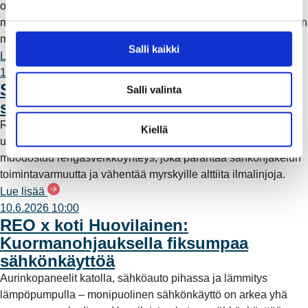
omavaraisuutta ja lisää päästötöntä sähköntuotantoa. Mutta
e
mitä tämä tarkoittaa käytännössä – ja miksi sähköntuotantoa on
n
myös kaukana Raumalta?
v
Salli kaikki
Lue lisää
a
11.6.2026 12:00
l
Säävarma sähköverkko rakentuu
Salli valinta
i
saaristoon
n
Rauman Energia on vahvistanut saariston sähköverkkoa
t
Kiellä
uudella maa- ja merikaapeliyhteydellä. Työn myötä alueelle
a
muodostuu rengasverkkoyhteys, joka parantaa sähkönjakelun
toimintavarmuutta ja vähentää myrskyille alttiita ilmalinjoja.
Lue lisää
10.6.2026 10:00
REO x koti Huovilainen:
Kuormanohjauksella fiksumpaa
sähkönkäyttöä
Aurinkopaneelit katolla, sähköauto pihassa ja lämmitys
lämpöpumpulla – monipuolinen sähkönkäyttö on arkea yhä