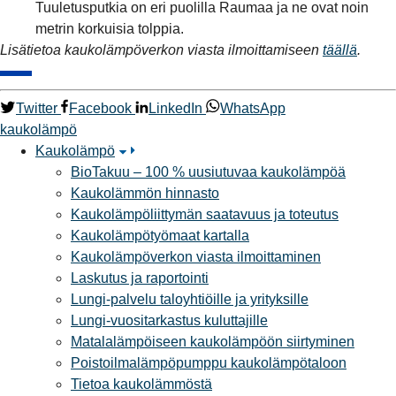
Tuuletusputkia on eri puolilla Raumaa ja ne ovat noin
metrin korkuisia tolppia.
Lisätietoa kaukolämpöverkon viasta ilmoittamiseen
täällä
.
Twitter
Facebook
LinkedIn
WhatsApp
kaukolämpö
Kaukolämpö
BioTakuu – 100 % uusiutuvaa kaukolämpöä
Kaukolämmön hinnasto
Kaukolämpöliittymän saatavuus ja toteutus
Kaukolämpötyömaat kartalla
Kaukolämpöverkon viasta ilmoittaminen
Laskutus ja raportointi
Lungi-palvelu taloyhtiöille ja yrityksille
Lungi-vuositarkastus kuluttajille
Matalalämpöiseen kaukolämpöön siirtyminen
Poistoilmalämpöpumppu kaukolämpötaloon
Tietoa kaukolämmöstä