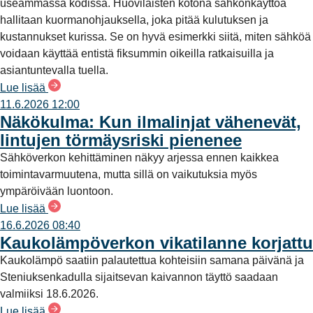
useammassa kodissa. Huovilaisten kotona sähkönkäyttöä
hallitaan kuormanohjauksella, joka pitää kulutuksen ja
kustannukset kurissa. Se on hyvä esimerkki siitä, miten sähköä
voidaan käyttää entistä fiksummin oikeilla ratkaisuilla ja
asiantuntevalla tuella.
Lue lisää
11.6.2026 12:00
Näkökulma: Kun ilmalinjat vähenevät,
lintujen törmäysriski pienenee
Sähköverkon kehittäminen näkyy arjessa ennen kaikkea
toimintavarmuutena, mutta sillä on vaikutuksia myös
ympäröivään luontoon.
Lue lisää
16.6.2026 08:40
Kaukolämpöverkon vikatilanne korjattu
Kaukolämpö saatiin palautettua kohteisiin samana päivänä ja
Steniuksenkadulla sijaitsevan kaivannon täyttö saadaan
valmiiksi 18.6.2026.
Lue lisää