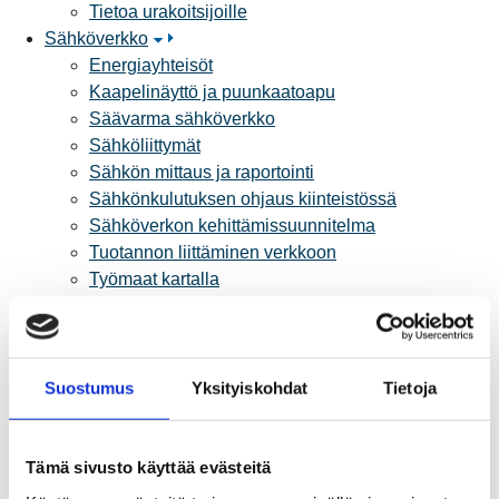
Tietoa urakoitsijoille
Sähköverkko
Energiayhteisöt
Kaapelinäyttö ja puunkaatoapu
Säävarma sähköverkko
Sähköliittymät
Sähkön mittaus ja raportointi
Sähkönkulutuksen ohjaus kiinteistössä
Sähköverkon kehittämissuunnitelma
Tuotannon liittäminen verkkoon
Työmaat kartalla
Verkkopalvelutuotteet ja hinnastot
Vikapalvelu ja tietoa jakeluhäiriöistä
Yritystietoa
Sähköntuotanto
Suostumus
Yksityiskohdat
Tietoja
Tietoa Rauman Energiasta
Vuosikertomukset ja asiakaslehti
Yhteistyöverkosto
Tämä sivusto käyttää evästeitä
Palvelut