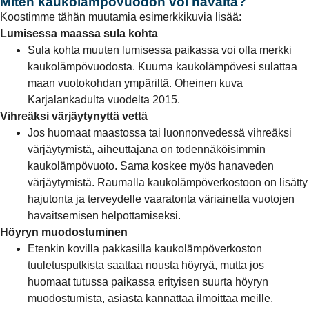
Miten kaukolämpövuodon voi havaita?
Koostimme tähän muutamia esimerkkikuvia lisää:
Lumisessa maassa sula kohta
Sula kohta muuten lumisessa paikassa voi olla merkki
kaukolämpövuodosta. Kuuma kaukolämpövesi sulattaa
maan vuotokohdan ympäriltä. Oheinen kuva
Karjalankadulta vuodelta 2015.
Vihreäksi värjäytynyttä vettä
Jos huomaat maastossa tai luonnonvedessä vihreäksi
värjäytymistä, aiheuttajana on todennäköisimmin
kaukolämpövuoto. Sama koskee myös hanaveden
värjäytymistä. Raumalla kaukolämpöverkostoon on lisätty
hajutonta ja terveydelle vaaratonta väriainetta vuotojen
havaitsemisen helpottamiseksi.
Höyryn muodostuminen
Etenkin kovilla pakkasilla kaukolämpöverkoston
tuuletusputkista saattaa nousta höyryä, mutta jos
huomaat tutussa paikassa erityisen suurta höyryn
muodostumista, asiasta kannattaa ilmoittaa meille.