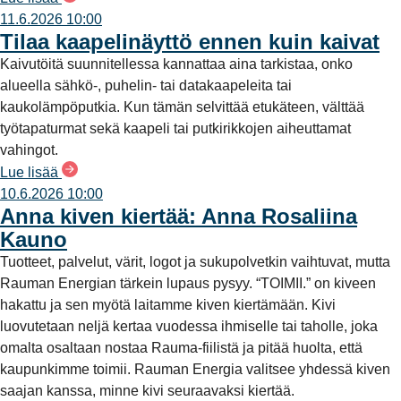
11.6.2026 10:00
Tilaa kaapelinäyttö ennen kuin kaivat
Kaivutöitä suunnitellessa kannattaa aina tarkistaa, onko
alueella sähkö-, puhelin- tai datakaapeleita tai
kaukolämpöputkia. Kun tämän selvittää etukäteen, välttää
työtapaturmat sekä kaapeli tai putkirikkojen aiheuttamat
vahingot.
Lue lisää
10.6.2026 10:00
Anna kiven kiertää: Anna Rosaliina
Kauno
Tuotteet, palvelut, värit, logot ja sukupolvetkin vaihtuvat, mutta
Rauman Energian tärkein lupaus pysyy. “TOIMII.” on kiveen
hakattu ja sen myötä laitamme kiven kiertämään. Kivi
luovutetaan neljä kertaa vuodessa ihmiselle tai taholle, joka
omalta osaltaan nostaa Rauma-fiilistä ja pitää huolta, että
kaupunkimme toimii. Rauman Energia valitsee yhdessä kiven
saajan kanssa, minne kivi seuraavaksi kiertää.