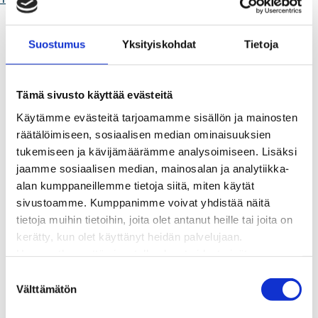
Kaukolämpö
BioTakuu – 100 % uusiutuvaa kaukolämpöä
Suostumus
Yksityiskohdat
Tietoja
Kaukolämmön hinnasto
Kaukolämpöliittymän saatavuus ja toteutus
Kaukolämpötyömaat kartalla
Tämä sivusto käyttää evästeitä
Kaukolämpöverkon viasta ilmoittaminen
Käytämme evästeitä tarjoamamme sisällön ja mainosten
Laskutus ja raportointi
räätälöimiseen, sosiaalisen median ominaisuuksien
Lungi-palvelu taloyhtiöille ja yrityksille
tukemiseen ja kävijämäärämme analysoimiseen. Lisäksi
Lungi-vuositarkastus kuluttajille
jaamme sosiaalisen median, mainosalan ja analytiikka-
Matalalämpöiseen kaukolämpöön siirtyminen
alan kumppaneillemme tietoja siitä, miten käytät
Poistoilmalämpöpumppu kaukolämpötaloon
sivustoamme. Kumppanimme voivat yhdistää näitä
Tietoa kaukolämmöstä
tietoja muihin tietoihin, joita olet antanut heille tai joita on
Tietoa urakoitsijoille
kerätty, kun olet käyttänyt heidän palvelujaan.
Sähköverkko
Huomaathan, että sivustolla olevat videot eivät
Energiayhteisöt
välttämättä toimi, jollet hyväksy markkinointievästeitä.
Kaapelinäyttö ja puunkaatoapu
S
Säävarma sähköverkko
Välttämätön
u
Sähköliittymät
o