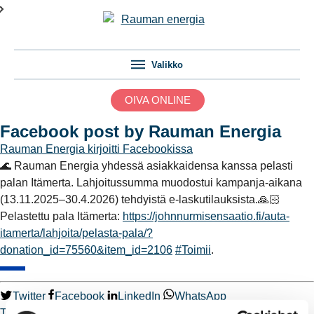
Valikko
OIVA ONLINE
Facebook post by Rauman Energia
Rauman Energia
kirjoitti Facebookissa
🌊 Rauman Energia yhdessä asiakkaidensa kanssa pelasti
palan Itämerta. Lahjoitussumma muodostui kampanja-aikana
(13.11.2025–30.4.2026) tehdyistä e-laskutilauksista.🙏🏻
Pelastettu pala Itämerta:
https://johnnurmisensaatio.fi/auta-
itamerta/lahjoita/pelasta-pala/?
donation_id=75560&item_id=2106
#Toimii
.
Twitter
Facebook
LinkedIn
WhatsApp
Toimii