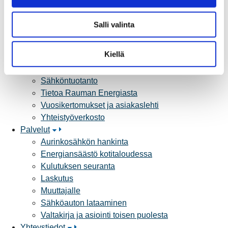
a
Sähköverkon kehittämissuunnitelma
l
Tuotannon liittäminen verkkoon
Salli valinta
i
Työmaat kartalla
n
Verkkopalvelutuotteet ja hinnastot
t
Kiellä
Vikapalvelu ja tietoa jakeluhäiriöistä
a
Yritystietoa
Sähköntuotanto
Tietoa Rauman Energiasta
Vuosikertomukset ja asiakaslehti
Yhteistyöverkosto
Palvelut
Aurinkosähkön hankinta
Energiansäästö kotitaloudessa
Kulutuksen seuranta
Laskutus
Muuttajalle
Sähköauton lataaminen
Valtakirja ja asiointi toisen puolesta
Yhteystiedot