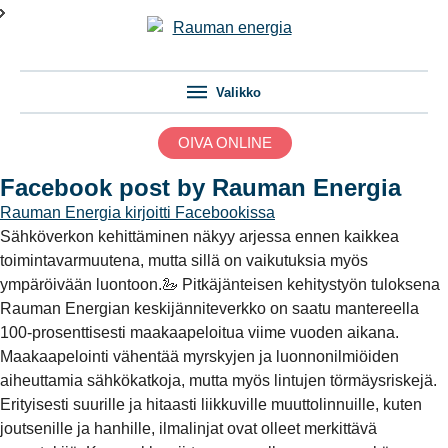
Valikko
OIVA ONLINE
Facebook post by Rauman Energia
Rauman Energia
kirjoitti Facebookissa
Sähköverkon kehittäminen näkyy arjessa ennen kaikkea
toimintavarmuutena, mutta sillä on vaikutuksia myös
ympäröivään luontoon.🦢 Pitkäjänteisen kehitystyön tuloksena
Rauman Energian keskijänniteverkko on saatu mantereella
100-prosenttisesti maakaapeloitua viime vuoden aikana.
Maakaapelointi vähentää myrskyjen ja luonnonilmiöiden
aiheuttamia sähkökatkoja, mutta myös lintujen törmäysriskejä.
Erityisesti suurille ja hitaasti liikkuville muuttolinnuille, kuten
joutsenille ja hanhille, ilmalinjat ovat olleet merkittävä