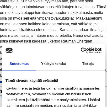
vaaratekijä. Kun verkko siirtyy maan alle, paranee sekä
sähkönjakelun toimintavarmuus että lintujen turvallisuus. Tämä
on merkittävä etappi toimitusvarmuuden näkökulmasta, mutta
sillä on myös selkeitä ympäristövaikutuksia: "Maakaapelointi
on meille ennen kaikkea keino varmistaa, että sähkö toimii
luotettavasti kaikissa olosuhteissa. Samalla saadaan ilmalinjat
pois maisemasta ja lintujen muuttoreiteiltä. Nämä ovat asioita,
jotka kulkevat käsi kädessä", kertoo Rauman Energian
verkkojohtaja Marko Silokoski. Saaristossa ja yksittäisissä
kohteissa ilmalinjoja on osittain edelleen käytössä. Näillä
alueilla keskitytään pienentämään törmäysriskejä, mm.
Suostumus
Yksityiskohdat
Tietoja
miettimällä, miten linjat sijoitetaan, miten tunnistetaan oikeat
riskipaikat ja milloin on tarpeen käyttää fyysisiä lintuvaroituksia,
kuten lätkiä tai lintupalloja.
#Toimii
.
Tämä sivusto käyttää evästeitä
Käytämme evästeitä tarjoamamme sisällön ja mainosten
Twitter
Facebook
LinkedIn
WhatsApp
räätälöimiseen, sosiaalisen median ominaisuuksien
Toimii
tukemiseen ja kävijämäärämme analysoimiseen. Lisäksi
Kaukolämpö
jaamme sosiaalisen median, mainosalan ja analytiikka-