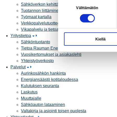
S
Sähköverkon kehittämissuunnitelma
Välttämätön
u
Tuotannon liittäminen verkkoon
o
Työmaat kartalla
s
Verkkopalvelutuotteet ja hinnastot
t
Vikapalvelu ja tietoa jakeluhäiriöistä
u
Yritystietoa
Kiellä
m
Sähköntuotanto
u
Tietoa Rauman Energiasta
k
Vuosikertomukset ja asiakaslehti
s
Yhteistyöverkosto
e
Palvelut
n
Aurinkosähkön hankinta
v
Energiansäästö kotitaloudessa
a
Kulutuksen seuranta
l
Laskutus
i
Muuttajalle
n
Sähköauton lataaminen
t
Valtakirja ja asiointi toisen puolesta
a