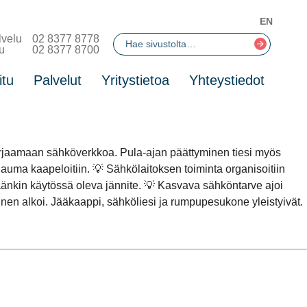
EN
lvelu
02 8377 8778
u
02 8377 8700
itu
Palvelut
Yritystietoa
Yhteystiedot
korjaamaan sähköverkkoa. Pula-ajan päättyminen tiesi myös
auma kaapeloitiin. 💡 Sähkölaitoksen toiminta organisoitiin
yäänkin käytössä oleva jännite. 💡 Kasvava sähköntarve ajoi
en alkoi. Jääkaappi, sähköliesi ja rumpupesukone yleistyivät.