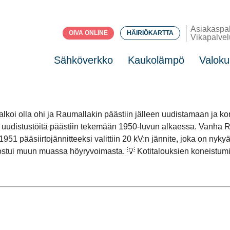
Asiakaspa
OIVA ONLINE
HÄIRIÖKARTTA
Vikapalvel
Sähköverkko
Kaukolämpö
Valoku
lkoi olla ohi ja Raumallakin päästiin jälleen uudistamaan ja 
a uudistustöitä päästiin tekemään 1950-luvun alkaessa. Vanha R
51 pääsiirtojännitteeksi valittiin 20 kV:n jännite, joka on nyk
stui muun muassa höyryvoimasta. 💡 Kotitalouksien koneistumin