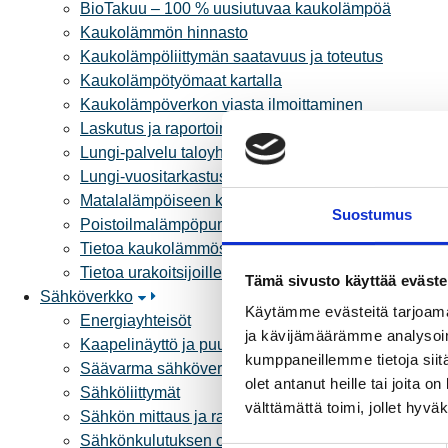
BioTakuu – 100 % uusiutuvaa kaukolämpöä
Kaukolämmön hinnasto
Kaukolämpöliittymän saatavuus ja toteutus
Kaukolämpötyömaat kartalla
Kaukolämpöverkon viasta ilmoittaminen
Laskutus ja raportointi
Lungi-palvelu taloyhtiöille ja yrityksille
Lungi-vuositarkastus kuluttajille
Matalalämpöiseen kaukolämpöön siirtyminen
Suostumus
Poistoilmalämpöpumppu kaukolämpötaloon
Tietoa kaukolämmöstä
Tietoa urakoitsijoille
Tämä sivusto käyttää eväste
Sähköverkko
Käytämme evästeitä tarjoama
Energiayhteisöt
ja kävijämäärämme analysoim
Kaapelinäyttö ja puunkaatoapu
kumppaneillemme tietoja siitä
Säävarma sähköverkko
olet antanut heille tai joita 
Sähköliittymät
välttämättä toimi, jollet hyvä
Sähkön mittaus ja raportointi
Sähkönkulutuksen ohjaus kiinteistössä