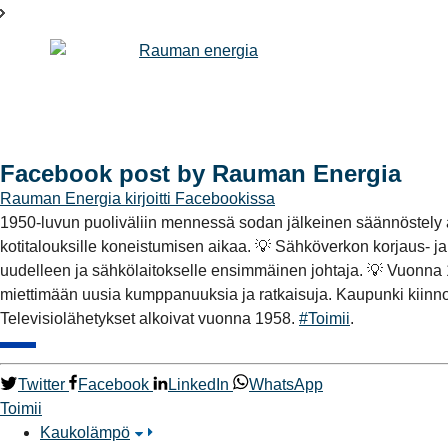
Facebook post by Rauman Energia
Rauman Energia
kirjoitti Facebookissa
1950-luvun puoliväliin mennessä sodan jälkeinen säännöstely a
kotitalouksille koneistumisen aikaa. 💡 Sähköverkon korjaus- j
uudelleen ja sähkölaitokselle ensimmäinen johtaja. 💡 Vuonna 19
miettimään uusia kumppanuuksia ja ratkaisuja. Kaupunki kiinno
Televisiolähetykset alkoivat vuonna 1958.
#Toimii
.
Twitter
Facebook
LinkedIn
WhatsApp
Toimii
Kaukolämpö