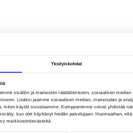
Yksityiskohdat
itä
mme sisällön ja mainosten räätälöimiseen, sosiaalisen median
iseen. Lisäksi jaamme sosiaalisen median, mainosalan ja analy
, miten käytät sivustoamme. Kumppanimme voivat yhdistää näitä t
on kerätty, kun olet käyttänyt heidän palvelujaan. Huomaathan, että 
ksy markkinointievästeitä.