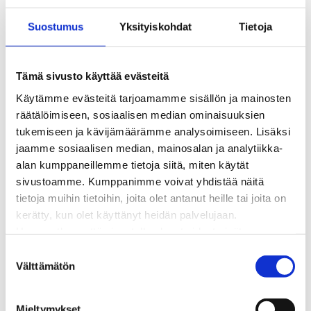
Kaukolämmön hinnasto
Suostumus
Yksityiskohdat
Tietoja
Kaukolämpöliittymän saatavuus ja toteutus
Kaukolämpötyömaat kartalla
Kaukolämpöverkon viasta ilmoittaminen
Tämä sivusto käyttää evästeitä
Laskutus ja raportointi
Käytämme evästeitä tarjoamamme sisällön ja mainosten
Lungi-palvelu taloyhtiöille ja yrityksille
räätälöimiseen, sosiaalisen median ominaisuuksien
Lungi-vuositarkastus kuluttajille
tukemiseen ja kävijämäärämme analysoimiseen. Lisäksi
Matalalämpöiseen kaukolämpöön siirtyminen
jaamme sosiaalisen median, mainosalan ja analytiikka-
Poistoilmalämpöpumppu kaukolämpötaloon
alan kumppaneillemme tietoja siitä, miten käytät
Tietoa kaukolämmöstä
sivustoamme. Kumppanimme voivat yhdistää näitä
Tietoa urakoitsijoille
tietoja muihin tietoihin, joita olet antanut heille tai joita on
Sähköverkko
kerätty, kun olet käyttänyt heidän palvelujaan.
Energiayhteisöt
Huomaathan, että sivustolla olevat videot eivät
Kaapelinäyttö ja puunkaatoapu
välttämättä toimi, jollet hyväksy markkinointievästeitä.
Säävarma sähköverkko
S
Sähköliittymät
Välttämätön
u
Sähkön mittaus ja raportointi
o
Sähkönkulutuksen ohjaus kiinteistössä
s
Mieltymykset