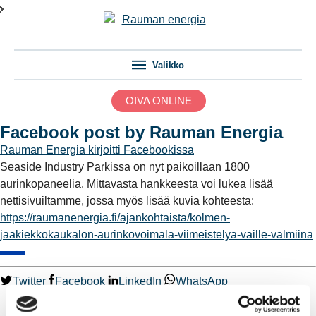
Valikko
OIVA ONLINE
Facebook post by Rauman Energia
Rauman Energia
kirjoitti Facebookissa
Seaside Industry Parkissa on nyt paikoillaan 1800
aurinkopaneelia. Mittavasta hankkeesta voi lukea lisää
nettisivuiltamme, jossa myös lisää kuvia kohteesta:
https://raumanenergia.fi/ajankohtaista/kolmen-
jaakiekkokaukalon-aurinkovoimala-viimeistelya-vaille-valmiina
Twitter
Facebook
LinkedIn
WhatsApp
Kaukolämpö
BioTakuu – 100 % uusiutuvaa kaukolämpöä