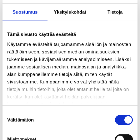
Kaukolämmön hinnasto
Suostumus
Yksityiskohdat
Tietoja
Kaukolämpöliittymän saatavuus ja toteutus
Kaukolämpötyömaat kartalla
Kaukolämpöverkon viasta ilmoittaminen
Tämä sivusto käyttää evästeitä
Laskutus ja raportointi
Käytämme evästeitä tarjoamamme sisällön ja mainosten
Lungi-palvelu taloyhtiöille ja yrityksille
räätälöimiseen, sosiaalisen median ominaisuuksien
Lungi-vuositarkastus kuluttajille
tukemiseen ja kävijämäärämme analysoimiseen. Lisäksi
Matalalämpöiseen kaukolämpöön siirtyminen
jaamme sosiaalisen median, mainosalan ja analytiikka-
Poistoilmalämpöpumppu kaukolämpötaloon
alan kumppaneillemme tietoja siitä, miten käytät
Tietoa kaukolämmöstä
sivustoamme. Kumppanimme voivat yhdistää näitä
Tietoa urakoitsijoille
tietoja muihin tietoihin, joita olet antanut heille tai joita on
Sähköverkko
kerätty, kun olet käyttänyt heidän palvelujaan.
Energiayhteisöt
Huomaathan, että sivustolla olevat videot eivät
Kaapelinäyttö ja puunkaatoapu
välttämättä toimi, jollet hyväksy markkinointievästeitä.
Säävarma sähköverkko
S
Sähköliittymät
Välttämätön
u
Sähkön mittaus ja raportointi
o
Sähkönkulutuksen ohjaus kiinteistössä
s
Mieltymykset