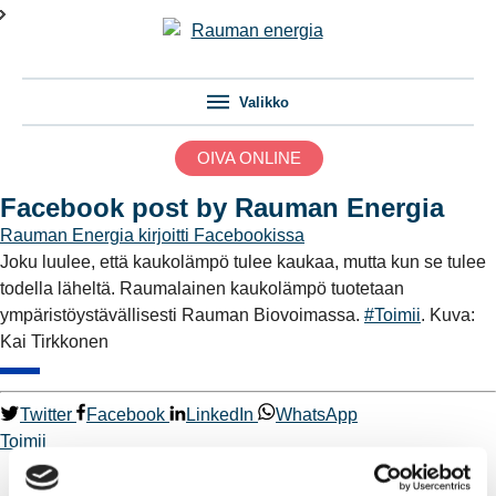
Valikko
OIVA ONLINE
Facebook post by Rauman Energia
Rauman Energia
kirjoitti Facebookissa
Joku luulee, että kaukolämpö tulee kaukaa, mutta kun se tulee
todella läheltä. Raumalainen kaukolämpö tuotetaan
ympäristöystävällisesti Rauman Biovoimassa.
#Toimii
. Kuva:
Kai Tirkkonen
Twitter
Facebook
LinkedIn
WhatsApp
Toimii
Kaukolämpö
BioTakuu – 100 % uusiutuvaa kaukolämpöä