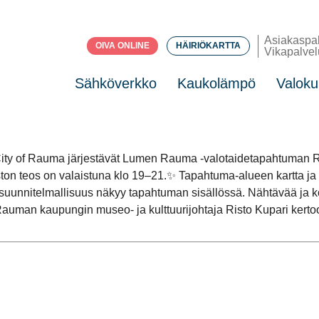
Asiakaspa
OIVA ONLINE
HÄIRIÖKARTTA
Vikapalvel
Sähköverkko
Kaukolämpö
Valoku
 of Rauma järjestävät Lumen Rauma -valotaidetapahtuman Raum
jaston teos on valaistuna klo 19–21.✨ Tapahtuma-alueen kartta ja
uunnitelmallisuus näkyy tapahtuman sisällössä. Nähtävää ja koe
 Rauman kaupungin museo- ja kulttuurijohtaja Risto Kupari kerto