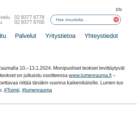
EN
lvelu
02 8377 8778
u
02 8377 8700
itu
Palvelut
Yritystietoa
Yhteystiedot
alla 10.–13.1.2024. Monipuoliset teokset levittäytyvät
 teokset on julkaistu osoitteessa
www.lumenrauma.fi
–
ttavaa riittää tänäkin vuonna kaikenikäisille. Lumen tuo
o.
#Toimii
.
#lumenrauma