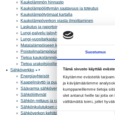
Kaukolämmön hinnasto
Kaukolämpöliittymän saatavuus ja toteutus
Kaukolämpötyömaat kartalla
Kaukolämpöverkon viasta ilmoittaminen
Laskutus ja raportointi
Lungi-palvelu taloyhtiöille ja yrityksille
Lungi-vuositarkastus kuluttajille
Matalalämpöiseen kaukolämpöön siirtyminen
Poistoilmalämpöpumppu kaukolämpötaloon
Suostumus
Tietoa kaukolämmöstä
Tietoa urakoitsijoille
Tämä sivusto käyttää eväste
Sähköverkko
Energiayhteisöt
Käytämme evästeitä tarjoama
Kaapelinäyttö ja puunkaatoapu
ja kävijämäärämme analysoim
Säävarma sähköverkko
kumppaneillemme tietoja siitä
Sähköliittymät
olet antanut heille tai joita 
Sähkön mittaus ja raportointi
välttämättä toimi, jollet hyvä
Sähkönkulutuksen ohjaus kiinteistössä
Sähköverkon kehittämissuunnitelma
S