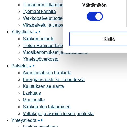
Tuotannon liittäminen verkkoon
Välttämätön
u
Työmaat kartalla
o
Verkkopalvelutuotteet ja hinnastot
s
Vikapalvelu ja tietoa jakeluhäiriöistä
t
Yritystietoa
u
Sähköntuotanto
Kiellä
m
Tietoa Rauman Energiasta
u
Vuosikertomukset ja asiakaslehti
k
Yhteistyöverkosto
s
Palvelut
e
Aurinkosähkön hankinta
n
Energiansäästö kotitaloudessa
v
Kulutuksen seuranta
a
Laskutus
l
Muuttajalle
i
Sähköauton lataaminen
n
Valtakirja ja asiointi toisen puolesta
t
Yhteystiedot
a