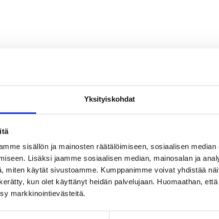
Yksityiskohdat
itä
mme sisällön ja mainosten räätälöimiseen, sosiaalisen median
iseen. Lisäksi jaamme sosiaalisen median, mainosalan ja analy
, miten käytät sivustoamme. Kumppanimme voivat yhdistää näitä t
on kerätty, kun olet käyttänyt heidän palvelujaan. Huomaathan, että 
ksy markkinointievästeitä.