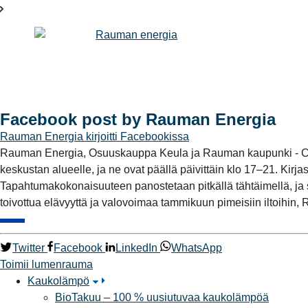
Facebook post by Rauman Energia
Rauman Energia
kirjoitti Facebookissa
Rauman Energia, Osuuskauppa Keula ja Rauman kaupunki - City
keskustan alueelle, ja ne ovat päällä päivittäin klo 17–21. Kir
Tapahtumakokonaisuuteen panostetaan pitkällä tähtäimellä, ja s
toivottua elävyyttä ja valovoimaa tammikuun pimeisiin iltoihin,
Twitter
Facebook
LinkedIn
WhatsApp
Toimii
lumenrauma
Kaukolämpö
BioTakuu – 100 % uusiutuvaa kaukolämpöä