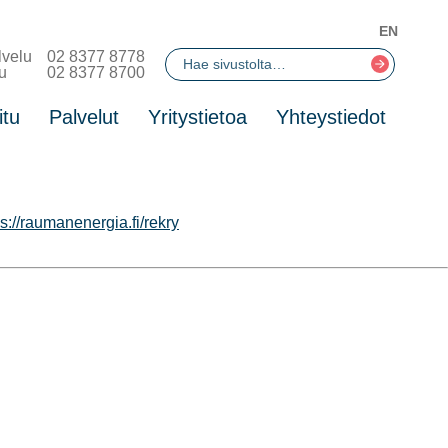
EN
lvelu
02 8377 8778
u
02 8377 8700
itu
Palvelut
Yritystietoa
Yhteystiedot
ps://raumanenergia.fi/rekry