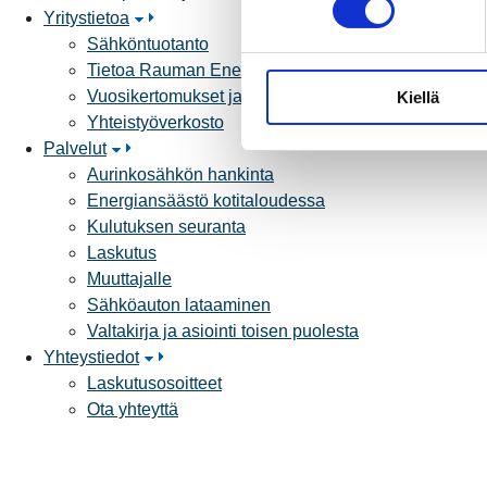
Yritystietoa
s
Sähköntuotanto
t
Tietoa Rauman Energiasta
u
Vuosikertomukset ja asiakaslehti
Kiellä
m
Yhteistyöverkosto
u
Palvelut
k
Aurinkosähkön hankinta
s
Energiansäästö kotitaloudessa
e
Kulutuksen seuranta
n
Laskutus
v
Muuttajalle
a
Sähköauton lataaminen
l
Valtakirja ja asiointi toisen puolesta
i
Yhteystiedot
n
Laskutusosoitteet
t
Ota yhteyttä
a