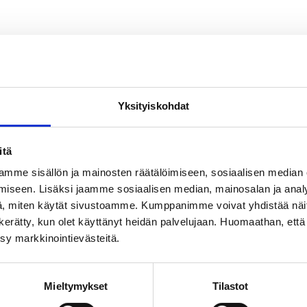
Yksityiskohdat
itä
mme sisällön ja mainosten räätälöimiseen, sosiaalisen median
iseen. Lisäksi jaamme sosiaalisen median, mainosalan ja analy
, miten käytät sivustoamme. Kumppanimme voivat yhdistää näitä t
on kerätty, kun olet käyttänyt heidän palvelujaan. Huomaathan, että 
ksy markkinointievästeitä.
Mieltymykset
Tilastot