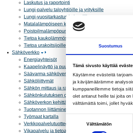
Laskutus ja raportointi
Lungi-palvelu taloyhtiöille ja yrityksille
Lungi-vuositarkastus kuluttajille
Matalalämpöiseen kaukolämpöön siirtyminen
Poistoilmalämpöpumppu kaukolämpötaloon
Tietoa kaukolämmöstä
Tietoa urakoitsijoille
Suostumus
Sähköverkko
Energiayhteisöt
Tämä sivusto käyttää eväste
Kaapelinäyttö ja puunkaatoapu
Säävarma sähköverkko
Käytämme evästeitä tarjoama
Sähköliittymät
ja kävijämäärämme analysoim
Sähkön mittaus ja raportointi
kumppaneillemme tietoja siitä
Sähkönkulutuksen ohjaus kiinteistössä
olet antanut heille tai joita 
Sähköverkon kehittämissuunnitelma
välttämättä toimi, jollet hyvä
Tuotannon liittäminen verkkoon
Työmaat kartalla
S
Verkkopalvelutuotteet ja hinnastot
Välttämätön
u
Vikapalvelu ja tietoa jakeluhäiriöistä
o