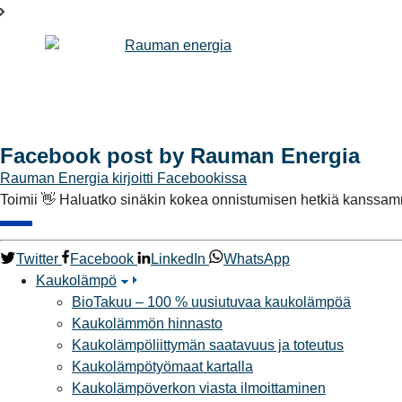
Facebook post by Rauman Energia
Rauman Energia
kirjoitti Facebookissa
Toimii 👋 Haluatko sinäkin kokea onnistumisen hetkiä kanssamm
Twitter
Facebook
LinkedIn
WhatsApp
Kaukolämpö
BioTakuu – 100 % uusiutuvaa kaukolämpöä
Kaukolämmön hinnasto
Kaukolämpöliittymän saatavuus ja toteutus
Kaukolämpötyömaat kartalla
Kaukolämpöverkon viasta ilmoittaminen