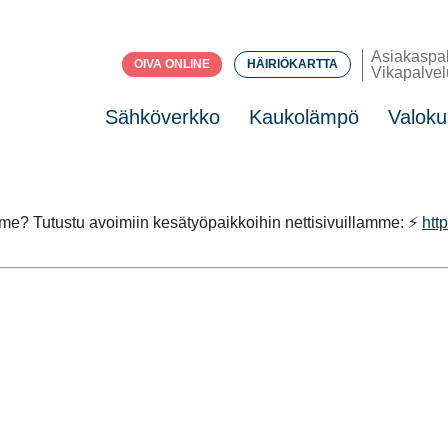
Asiakaspa
OIVA ONLINE
HÄIRIÖKARTTA
Vikapalvel
Sähköverkko
Kaukolämpö
Valoku
e? Tutustu avoimiin kesätyöpaikkoihin nettisivuillamme: ⚡️
htt