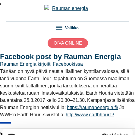
Valikko
OIVA ONLINE
Facebook post by Rauman Energia
Rauman Energia
kirjoitti Facebookissa
Tänään on hyvä päivä nauttia illallinen kynttilänvalossa, sillä
tänä vuonna Earth Hour -tapahtuma on Suomessa maailman
suurin kynttiläillallinen, jonka tarkoituksena on herättää
keskustelua ruuan ilmastovaikutuksista. Earth Houria vietetään
lauantaina 25.3.2017 kello 20.30–21.30. Kampanjasta lisäinfoa
Rauman Energian nettisivuilla:
https://raumanenergia.fi/
Ja
WWF:n Earth Hour -sivustolla:
http://www.earthhour.fi/
Twitter
Facebook
LinkedIn
WhatsApp