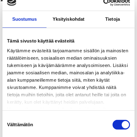
Kaukolämpö
BioTakuu – 100 % uusiutuvaa kaukolämpöä
Suostumus
Yksityiskohdat
Tietoja
Kaukolämmön hinnasto
Kaukolämpöliittymän saatavuus ja toteutus
Kaukolämpötyömaat kartalla
Tämä sivusto käyttää evästeitä
Kaukolämpöverkon viasta ilmoittaminen
Käytämme evästeitä tarjoamamme sisällön ja mainosten
Laskutus ja raportointi
räätälöimiseen, sosiaalisen median ominaisuuksien
Lungi-palvelu taloyhtiöille ja yrityksille
tukemiseen ja kävijämäärämme analysoimiseen. Lisäksi
Lungi-vuositarkastus kuluttajille
jaamme sosiaalisen median, mainosalan ja analytiikka-
Matalalämpöiseen kaukolämpöön siirtyminen
alan kumppaneillemme tietoja siitä, miten käytät
Poistoilmalämpöpumppu kaukolämpötaloon
sivustoamme. Kumppanimme voivat yhdistää näitä
Tietoa kaukolämmöstä
tietoja muihin tietoihin, joita olet antanut heille tai joita on
Tietoa urakoitsijoille
kerätty, kun olet käyttänyt heidän palvelujaan.
Sähköverkko
Huomaathan, että sivustolla olevat videot eivät
Energiayhteisöt
välttämättä toimi, jollet hyväksy markkinointievästeitä.
Kaapelinäyttö ja puunkaatoapu
S
Säävarma sähköverkko
Välttämätön
u
Sähköliittymät
o