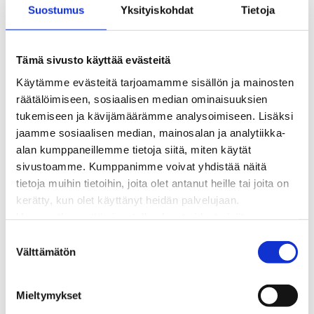
Suostumus
Yksityiskohdat
Tietoja
Kaukolämpötyömaat kartalla
Kaukolämpöverkon viasta ilmoittaminen
Laskutus ja raportointi
Tämä sivusto käyttää evästeitä
Lungi-palvelu taloyhtiöille ja yrityksille
Käytämme evästeitä tarjoamamme sisällön ja mainosten
Lungi-vuositarkastus kuluttajille
räätälöimiseen, sosiaalisen median ominaisuuksien
Matalalämpöiseen kaukolämpöön siirtyminen
tukemiseen ja kävijämäärämme analysoimiseen. Lisäksi
Poistoilmalämpöpumppu kaukolämpötaloon
jaamme sosiaalisen median, mainosalan ja analytiikka-
Tietoa kaukolämmöstä
alan kumppaneillemme tietoja siitä, miten käytät
Tietoa urakoitsijoille
sivustoamme. Kumppanimme voivat yhdistää näitä
Sähköverkko
tietoja muihin tietoihin, joita olet antanut heille tai joita on
Energiayhteisöt
kerätty, kun olet käyttänyt heidän palvelujaan.
Kaapelinäyttö ja puunkaatoapu
Huomaathan, että sivustolla olevat videot eivät
Säävarma sähköverkko
välttämättä toimi, jollet hyväksy markkinointievästeitä.
Sähköliittymät
S
Sähkön mittaus ja raportointi
Välttämätön
u
Sähkönkulutuksen ohjaus kiinteistössä
o
Sähköverkon kehittämissuunnitelma
s
Mieltymykset
Tuotannon liittäminen verkkoon
t