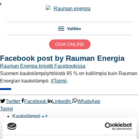
Valikko
OIVA ONLINE
Facebook post by Rauman Energia
Rauman Energia
kirjoitti Facebookissa
Suomen kaukolämpöyhtiöistä 95 % on kalliimpia kuin Rauman
Energian kaukolämpö.
#Toimii
.
Twitter
Facebook
LinkedIn
WhatsApp
Toimii
Kaukolämpö
BioTakuu – 100 % uusiutuvaa kaukolämpöä
Kaukolämmön hinnasto
Kaukolämpöliittymän saatavuus ja toteutus