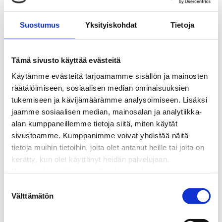
BioTakuu – 100 % uusiutuvaa kaukolämpöä
Kaukolämmön hinnasto
Suostumus
Yksityiskohdat
Tietoja
Kaukolämpöliittymän saatavuus ja toteutus
Kaukolämpötyömaat kartalla
Kaukolämpöverkon viasta ilmoittaminen
Tämä sivusto käyttää evästeitä
Laskutus ja raportointi
Käytämme evästeitä tarjoamamme sisällön ja mainosten
Lungi-palvelu taloyhtiöille ja yrityksille
räätälöimiseen, sosiaalisen median ominaisuuksien
Lungi-vuositarkastus kuluttajille
tukemiseen ja kävijämäärämme analysoimiseen. Lisäksi
Matalalämpöiseen kaukolämpöön siirtyminen
jaamme sosiaalisen median, mainosalan ja analytiikka-
Poistoilmalämpöpumppu kaukolämpötaloon
alan kumppaneillemme tietoja siitä, miten käytät
Tietoa kaukolämmöstä
sivustoamme. Kumppanimme voivat yhdistää näitä
Tietoa urakoitsijoille
tietoja muihin tietoihin, joita olet antanut heille tai joita on
Sähköverkko
kerätty, kun olet käyttänyt heidän palvelujaan.
Energiayhteisöt
Huomaathan, että sivustolla olevat videot eivät
Kaapelinäyttö ja puunkaatoapu
välttämättä toimi, jollet hyväksy markkinointievästeitä.
S
Säävarma sähköverkko
Välttämätön
u
Sähköliittymät
o
Sähkön mittaus ja raportointi
s