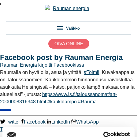
Valikko
OIVA ONLINE
Facebook post by Rauman Energia
Rauman Energia
kirjoitti Facebookissa
Raumalla on hyvä olla, asua ja yrittää.
#Toimii
. Kuvakaappaus
on Taloussanomien ”Kaukolämmön hinnannousu raivostuttaa
asukkaita Helsingissä – katso, paljonko lämpö maksaa omalla
alueellasi” -jutusta:
https://www.is.fi/taloussanomat/art-
2000008316348.html
#kaukolämpö
#Rauma
Twitter
Facebook
LinkedIn
WhatsApp
Toimii.
kaukolämpö
Rauma
Kaukolämpö