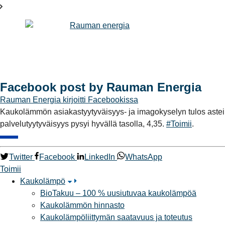
Facebook post by Rauman Energia
Rauman Energia
kirjoitti Facebookissa
Kaukolämmön asiakastyytyväisyys- ja imagokyselyn tulos asteikol
palvelutyytyväisyys pysyi hyvällä tasolla, 4,35.
#Toimii
.
Twitter
Facebook
LinkedIn
WhatsApp
Toimii
Kaukolämpö
BioTakuu – 100 % uusiutuvaa kaukolämpöä
Kaukolämmön hinnasto
Kaukolämpöliittymän saatavuus ja toteutus