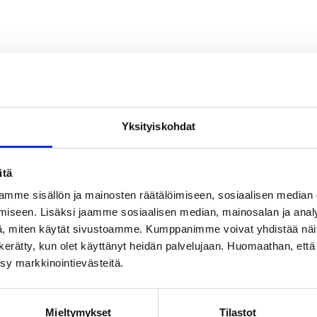
Yksityiskohdat
itä
mme sisällön ja mainosten räätälöimiseen, sosiaalisen median
iseen. Lisäksi jaamme sosiaalisen median, mainosalan ja analy
, miten käytät sivustoamme. Kumppanimme voivat yhdistää näitä t
on kerätty, kun olet käyttänyt heidän palvelujaan. Huomaathan, että 
ksy markkinointievästeitä.
Mieltymykset
Tilastot