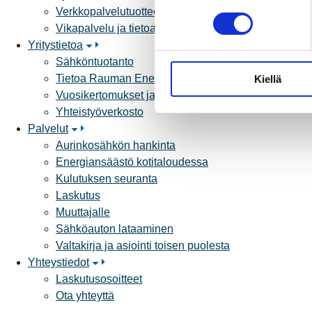
Verkkopalvelutuotteet ja hinnastot
o
Vikapalvelu ja tietoa jakeluhäiriöistä
s
Yritystietoa
t
Sähköntuotanto
u
Tietoa Rauman Energiasta
Kiellä
m
Vuosikertomukset ja asiakaslehti
u
Yhteistyöverkosto
k
Palvelut
s
Aurinkosähkön hankinta
e
Energiansäästö kotitaloudessa
n
Kulutuksen seuranta
v
Laskutus
a
Muuttajalle
l
Sähköauton lataaminen
i
Valtakirja ja asiointi toisen puolesta
n
Yhteystiedot
t
Laskutusosoitteet
a
Ota yhteyttä