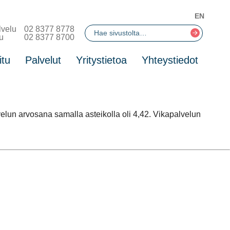
EN
lvelu
02 8377 8778
u
02 8377 8700
itu
Palvelut
Yritystietoa
Yhteystiedot
elun arvosana samalla asteikolla oli 4,42. Vikapalvelun