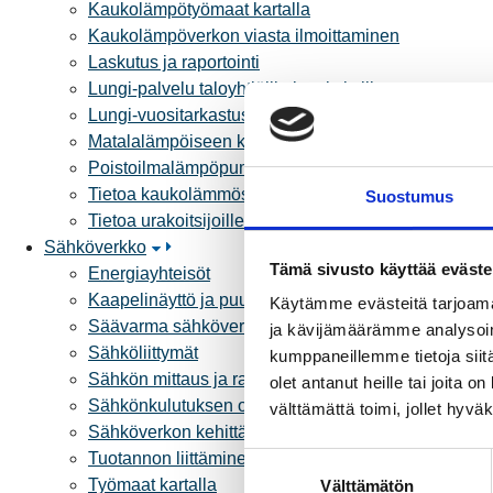
Kaukolämpötyömaat kartalla
Kaukolämpöverkon viasta ilmoittaminen
Laskutus ja raportointi
Lungi-palvelu taloyhtiöille ja yrityksille
Lungi-vuositarkastus kuluttajille
Matalalämpöiseen kaukolämpöön siirtyminen
Poistoilmalämpöpumppu kaukolämpötaloon
Tietoa kaukolämmöstä
Suostumus
Tietoa urakoitsijoille
Sähköverkko
Tämä sivusto käyttää eväste
Energiayhteisöt
Kaapelinäyttö ja puunkaatoapu
Käytämme evästeitä tarjoama
Säävarma sähköverkko
ja kävijämäärämme analysoim
Sähköliittymät
kumppaneillemme tietoja siitä
Sähkön mittaus ja raportointi
olet antanut heille tai joita 
Sähkönkulutuksen ohjaus kiinteistössä
välttämättä toimi, jollet hyvä
Sähköverkon kehittämissuunnitelma
Tuotannon liittäminen verkkoon
S
Työmaat kartalla
Välttämätön
u