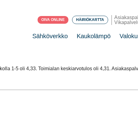
Asiakaspa
OIVA ONLINE
HÄIRIÖKARTTA
Vikapalvel
Sähköverkko
Kaukolämpö
Valoku
la 1-5 oli 4,33. Toimialan keskiarvotulos oli 4,31. Asiakaspalv