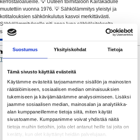
kerrostaloalueille. 💡 Uuteen toimitaloon Kairakadulle
muutettiin vuonna 1976. 💡 Sähkölämmitys yleistyi ja
kotitalouksien sähkönkulutus kasvoi merkittävästi.
Sähkölämmitykselle piti anoa lupa sähkölaitokselta
sähköverkon kestoisuuden varmistamiseksi.
#Toimii
.
Suostumus
Yksityiskohdat
Tietoja
Twitter
Facebook
LinkedIn
WhatsApp
Toimii
Kaukolämpö
Tämä sivusto käyttää evästeitä
BioTakuu – 100 % uusiutuvaa kaukolämpöä
Käytämme evästeitä tarjoamamme sisällön ja mainosten
Kaukolämmön hinnasto
räätälöimiseen, sosiaalisen median ominaisuuksien
Kaukolämpöliittymän saatavuus ja toteutus
tukemiseen ja kävijämäärämme analysoimiseen. Lisäksi
Kaukolämpötyömaat kartalla
jaamme sosiaalisen median, mainosalan ja analytiikka-
Kaukolämpöverkon viasta ilmoittaminen
alan kumppaneillemme tietoja siitä, miten käytät
Laskutus ja raportointi
sivustoamme. Kumppanimme voivat yhdistää näitä
Lungi-palvelu taloyhtiöille ja yrityksille
tietoja muihin tietoihin, joita olet antanut heille tai joita on
Lungi-vuositarkastus kuluttajille
kerätty, kun olet käyttänyt heidän palvelujaan.
Matalalämpöiseen kaukolämpöön siirtyminen