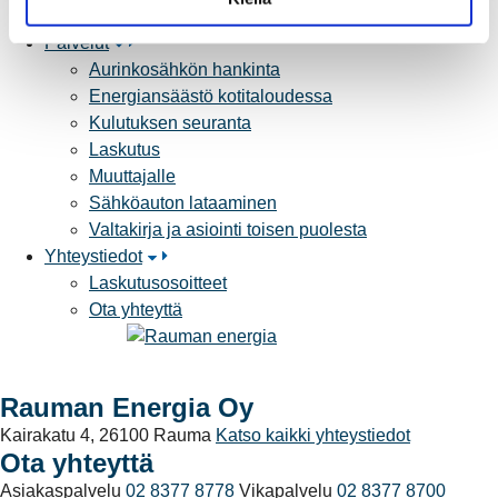
Yhteistyöverkosto
a
Palvelut
Aurinkosähkön hankinta
Energiansäästö kotitaloudessa
Kulutuksen seuranta
Laskutus
Muuttajalle
Sähköauton lataaminen
Valtakirja ja asiointi toisen puolesta
Yhteystiedot
Laskutusosoitteet
Ota yhteyttä
Rauman Energia Oy
Kairakatu 4, 26100 Rauma
Katso kaikki yhteystiedot
Ota yhteyttä
Asiakaspalvelu
02 8377 8778
Vikapalvelu
02 8377 8700