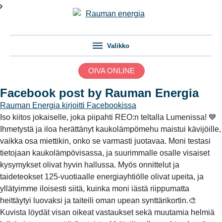
Valikko
OIVA ONLINE
Facebook post by Rauman Energia
Rauman Energia
kirjoitti Facebookissa
Iso kiitos jokaiselle, joka piipahti REO:n teltalla Lumenissa! 💙
Ihmetystä ja iloa herättänyt kaukolämpömehu maistui kävijöille,
vaikka osa miettikin, onko se varmasti juotavaa. Moni testasi
tietojaan kaukolämpövisassa, ja suurimmalle osalle visaiset
kysymykset olivat hyvin hallussa. Myös onnittelut ja
taideteokset 125-vuotiaalle energiayhtiölle olivat upeita, ja
yllätyimme iloisesti siitä, kuinka moni iästä riippumatta
heittäytyi luovaksi ja taiteili oman upean synttärikortin.🎨
Kuvista löydät visan oikeat vastaukset sekä muutamia helmiä