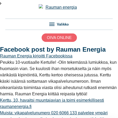
Valikko
OIVA ONLINE
Facebook post by Rauman Energia
Rauman Energia
kirjoitti Facebookissa
Peukku 10-vuotiaalle Kertulle! -Olin tekemässä lumiukkoa, kun
huomasin vian. Se kuulosti ihan morsetukselta ja näin myös
värikästä kipinöintiä, Kerttu kertoo oheisessa jutussa. Kerttu
käski isäänsä soittamaan vikapalvelunumeroon. Ilman
oikeanlaista toimintaa viasta olisi aiheutunut rutkasti enemmän
harmia. Rauman Energia kiittää reipasta tyttöä!
Kerttu, 10, havaitsi muuntajavian ja toimi esimerkillisesti
raumanenergia.fi
Muista: vikapalvelunumero 020 6066 133 palvelee ympäri