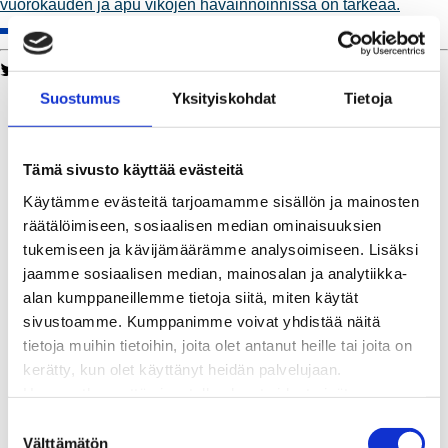
vuorokauden ja apu vikojen havainnoinnissa on tärkeää.
Twitter
Facebook
LinkedIn
WhatsApp
Kaukolämpö
Suostumus
Yksityiskohdat
Tietoja
BioTakuu – 100 % uusiutuvaa kaukolämpöä
Kaukolämmön hinnasto
Kaukolämpöliittymän saatavuus ja toteutus
Tämä sivusto käyttää evästeitä
Kaukolämpötyömaat kartalla
Käytämme evästeitä tarjoamamme sisällön ja mainosten
Kaukolämpöverkon viasta ilmoittaminen
räätälöimiseen, sosiaalisen median ominaisuuksien
Laskutus ja raportointi
tukemiseen ja kävijämäärämme analysoimiseen. Lisäksi
Lungi-palvelu taloyhtiöille ja yrityksille
jaamme sosiaalisen median, mainosalan ja analytiikka-
Lungi-vuositarkastus kuluttajille
alan kumppaneillemme tietoja siitä, miten käytät
Matalalämpöiseen kaukolämpöön siirtyminen
sivustoamme. Kumppanimme voivat yhdistää näitä
Poistoilmalämpöpumppu kaukolämpötaloon
tietoja muihin tietoihin, joita olet antanut heille tai joita on
Tietoa kaukolämmöstä
kerätty, kun olet käyttänyt heidän palvelujaan.
Tietoa urakoitsijoille
Huomaathan, että sivustolla olevat videot eivät
Sähköverkko
välttämättä toimi, jollet hyväksy markkinointievästeitä.
S
Energiayhteisöt
Välttämätön
u