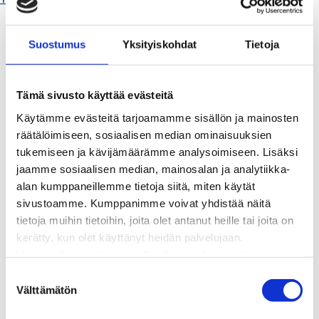
Kaukolämpö
BioTakuu – 100 % uusiutuvaa kaukolämpöä
Suostumus
Yksityiskohdat
Tietoja
Kaukolämmön hinnasto
Kaukolämpöliittymän saatavuus ja toteutus
Kaukolämpötyömaat kartalla
Tämä sivusto käyttää evästeitä
Kaukolämpöverkon viasta ilmoittaminen
Käytämme evästeitä tarjoamamme sisällön ja mainosten
Laskutus ja raportointi
räätälöimiseen, sosiaalisen median ominaisuuksien
Lungi-palvelu taloyhtiöille ja yrityksille
tukemiseen ja kävijämäärämme analysoimiseen. Lisäksi
Lungi-vuositarkastus kuluttajille
jaamme sosiaalisen median, mainosalan ja analytiikka-
Matalalämpöiseen kaukolämpöön siirtyminen
alan kumppaneillemme tietoja siitä, miten käytät
Poistoilmalämpöpumppu kaukolämpötaloon
sivustoamme. Kumppanimme voivat yhdistää näitä
Tietoa kaukolämmöstä
tietoja muihin tietoihin, joita olet antanut heille tai joita on
Tietoa urakoitsijoille
kerätty, kun olet käyttänyt heidän palvelujaan.
Sähköverkko
Huomaathan, että sivustolla olevat videot eivät
Energiayhteisöt
välttämättä toimi, jollet hyväksy markkinointievästeitä.
Kaapelinäyttö ja puunkaatoapu
S
Säävarma sähköverkko
Välttämätön
u
Sähköliittymät
o