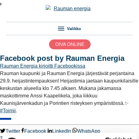
Valikko
OIVA ONLINE
Facebook post by Rauman Energia
Rauman Energia
kirjoitti Facebookissa
Rauman kaupunki ja Rauman Energia järjestävät perjantaina
29.9. heijastintempauksen! Heijastimia jaetaan kaupunkilaisille
keskustan alueella klo 7.45 alkaen. Mukana jakamassa
maskottimme Anssi Kaapelikela, joka liikkuu
Kaunisjärvenkadun ja Porintien risteyksen ympäristössä.✨
#Toimii
.
Twitter
Facebook
LinkedIn
WhatsApp
Toimii