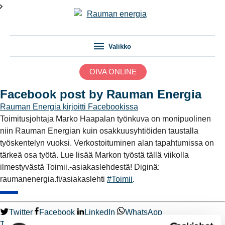
Valikko
OIVA ONLINE
Facebook post by Rauman Energia
Rauman Energia
kirjoitti Facebookissa
Toimitusjohtaja Marko Haapalan työnkuva on monipuolinen
niin Rauman Energian kuin osakkuusyhtiöiden taustalla
työskentelyn vuoksi. Verkostoituminen alan tapahtumissa on
tärkeä osa työtä. Lue lisää Markon työstä tällä viikolla
ilmestyvästä Toimii.-asiakaslehdestä! Diginä:
raumanenergia.fi/asiakaslehti
#Toimii
.
Twitter
Facebook
LinkedIn
WhatsApp
Toimii