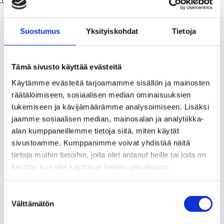
Kaukolämpö
BioTakuu – 100 % uusiutuvaa kaukolämpöä
Suostumus
Yksityiskohdat
Tietoja
Kaukolämmön hinnasto
Kaukolämpöliittymän saatavuus ja toteutus
Kaukolämpötyömaat kartalla
Tämä sivusto käyttää evästeitä
Kaukolämpöverkon viasta ilmoittaminen
Käytämme evästeitä tarjoamamme sisällön ja mainosten
Laskutus ja raportointi
räätälöimiseen, sosiaalisen median ominaisuuksien
Lungi-palvelu taloyhtiöille ja yrityksille
tukemiseen ja kävijämäärämme analysoimiseen. Lisäksi
Lungi-vuositarkastus kuluttajille
jaamme sosiaalisen median, mainosalan ja analytiikka-
Matalalämpöiseen kaukolämpöön siirtyminen
alan kumppaneillemme tietoja siitä, miten käytät
Poistoilmalämpöpumppu kaukolämpötaloon
sivustoamme. Kumppanimme voivat yhdistää näitä
Tietoa kaukolämmöstä
tietoja muihin tietoihin, joita olet antanut heille tai joita on
Tietoa urakoitsijoille
kerätty, kun olet käyttänyt heidän palvelujaan.
Sähköverkko
Huomaathan, että sivustolla olevat videot eivät
Energiayhteisöt
välttämättä toimi, jollet hyväksy markkinointievästeitä.
Kaapelinäyttö ja puunkaatoapu
S
Säävarma sähköverkko
Välttämätön
u
Sähköliittymät
o