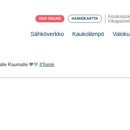
Asiakaspa
OIVA ONLINE
HÄIRIÖKARTTA
Vikapalvel
Sähköverkko
Kaukolämpö
Valoku
alle Raumalle 💙💛
#Toimii