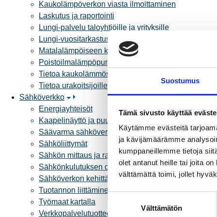
Kaukolämpöverkon viasta ilmoittaminen
Laskutus ja raportointi
Lungi-palvelu taloyhtiöille ja yrityksille
Lungi-vuositarkastus kuluttajille
Matalalämpöiseen kaukolämpöön siirtyminen
Poistoilmalämpöpumppu kaukolämpötaloon
Tietoa kaukolämmöstä
Suostumus
Tietoa urakoitsijoille
Sähköverkko
Energiayhteisöt
Tämä sivusto käyttää eväste
Kaapelinäyttö ja puunkaatoapu
Käytämme evästeitä tarjoama
Säävarma sähköverkko
ja kävijämäärämme analysoim
Sähköliittymät
kumppaneillemme tietoja siitä
Sähkön mittaus ja raportointi
olet antanut heille tai joita 
Sähkönkulutuksen ohjaus kiinteistössä
välttämättä toimi, jollet hyvä
Sähköverkon kehittämissuunnitelma
Tuotannon liittäminen verkkoon
S
Työmaat kartalla
Välttämätön
u
Verkkopalvelutuotteet ja hinnastot