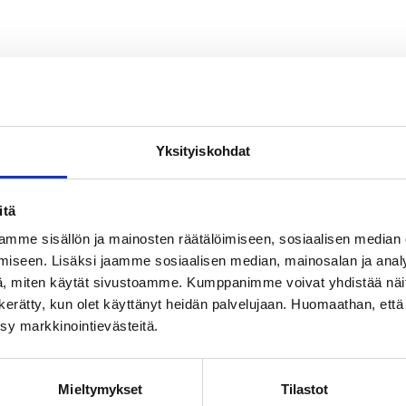
Yksityiskohdat
itä
mme sisällön ja mainosten räätälöimiseen, sosiaalisen median
iseen. Lisäksi jaamme sosiaalisen median, mainosalan ja analy
, miten käytät sivustoamme. Kumppanimme voivat yhdistää näitä t
on kerätty, kun olet käyttänyt heidän palvelujaan. Huomaathan, että 
ksy markkinointievästeitä.
Mieltymykset
Tilastot