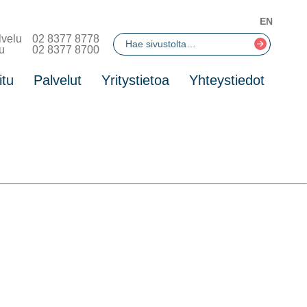
EN
lvelu
02 8377 8778
u
02 8377 8700
itu
Palvelut
Yritystietoa
Yhteystiedot