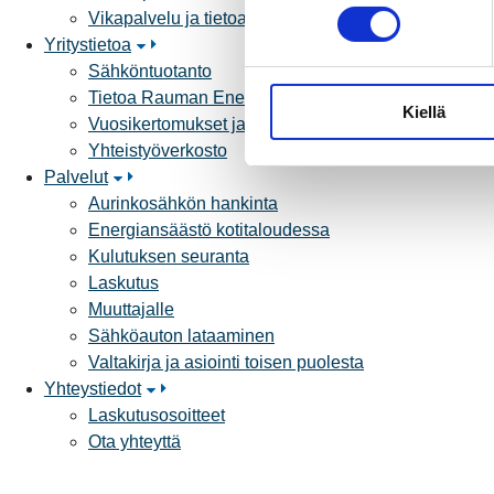
o
Vikapalvelu ja tietoa jakeluhäiriöistä
s
Yritystietoa
t
Sähköntuotanto
u
Tietoa Rauman Energiasta
Kiellä
m
Vuosikertomukset ja asiakaslehti
u
Yhteistyöverkosto
k
Palvelut
s
Aurinkosähkön hankinta
e
Energiansäästö kotitaloudessa
n
Kulutuksen seuranta
v
Laskutus
a
Muuttajalle
l
Sähköauton lataaminen
i
Valtakirja ja asiointi toisen puolesta
n
Yhteystiedot
t
Laskutusosoitteet
a
Ota yhteyttä