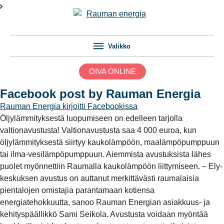
Valikko
OIVA ONLINE
Facebook post by Rauman Energia
Rauman Energia
kirjoitti Facebookissa
Öljylämmityksestä luopumiseen on edelleen tarjolla
valtionavustusta! Valtionavustusta saa 4 000 euroa, kun
öljylämmityksestä siirtyy kaukolämpöön, maalämpöpumppuun
tai ilma-vesilämpöpumppuun. Aiemmista avustuksista lähes
puolet myönnettiin Raumalla kaukolämpöön liittymiseen. – Ely-
keskuksen avustus on auttanut merkittävästi raumalaisia
pientalojen omistajia parantamaan kotiensa
energiatehokkuutta, sanoo Rauman Energian asiakkuus- ja
kehityspäällikkö Sami Seikola. Avustusta voidaan myöntää