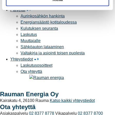
Yhteistyöverkosto
a
Palvelut
Aurinkosähkön hankinta
Energiansäästö kotitaloudessa
Kulutuksen seuranta
Laskutus
Muuttajalle
Sähköauton lataaminen
Valtakirja ja asiointi toisen puolesta
Yhteystiedot
Laskutusosoitteet
Ota yhteyttä
Rauman Energia Oy
Kairakatu 4, 26100 Rauma
Katso kaikki yhteystiedot
Ota yhteyttä
Asiakaspalvelu
02 8377 8778
Vikapalvelu
02 8377 8700