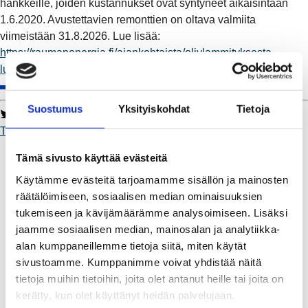
hankkeille, joiden kustannukset ovat syntyneet aikaisintaan
1.6.2020. Avustettavien remonttien on oltava valmiita
viimeistään 31.8.2026. Lue lisää:
https://raumanenergia.fi/ajankohtaista/oljylammityksesta-
luopumiseen-merkittavaa-tukea
#Toimii
.
Suostumus
Yksityiskohdat
Tietoja
Twitter
Facebook
LinkedIn
WhatsApp
Toimii
Kaukolämpö
Tämä sivusto käyttää evästeitä
BioTakuu – 100 % uusiutuvaa kaukolämpöä
Käytämme evästeitä tarjoamamme sisällön ja mainosten
Kaukolämmön hinnasto
räätälöimiseen, sosiaalisen median ominaisuuksien
Kaukolämpöliittymän saatavuus ja toteutus
tukemiseen ja kävijämäärämme analysoimiseen. Lisäksi
Kaukolämpötyömaat kartalla
jaamme sosiaalisen median, mainosalan ja analytiikka-
Kaukolämpöverkon viasta ilmoittaminen
alan kumppaneillemme tietoja siitä, miten käytät
Laskutus ja raportointi
sivustoamme. Kumppanimme voivat yhdistää näitä
Lungi-palvelu taloyhtiöille ja yrityksille
tietoja muihin tietoihin, joita olet antanut heille tai joita on
Lungi-vuositarkastus kuluttajille
kerätty, kun olet käyttänyt heidän palvelujaan.
Matalalämpöiseen kaukolämpöön siirtyminen