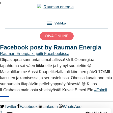
Valikko
OIVA ONLINE
Facebook post by Rauman Energia
Rauman Energia
kirjoitti Facebookissa
Olipas upea sunnuntai uimahallissa! 💦 ILO energiaa -
tapahtuma sai väen liikkeelle ja hymyt suupieliin 😀
Maskotillamme Anssi Kaapelikelalla oli kiireinen päivä TOIMII.-
karkkien jakamisessa ja seurustelussa. Ohessa kuvatunnelmia
sunnuntain iltapäivän pellehyppynäytöksestä 😎 Kiitos
ILOrahasto mainiosta yhteistyöstä! Kuvat: Elmeri Elo
#Toimii
.
Twitter
Facebook
LinkedIn
WhatsApp
Toimii