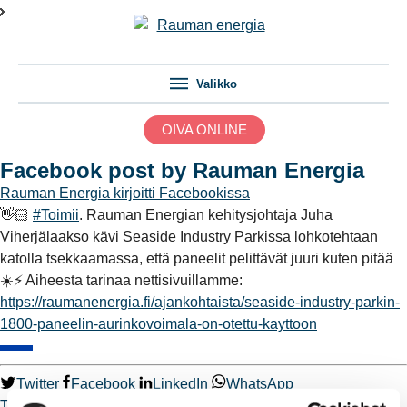
Valikko
OIVA ONLINE
Facebook post by Rauman Energia
Rauman Energia
kirjoitti Facebookissa
👋🏻
#Toimii
. Rauman Energian kehitysjohtaja Juha
Viherjälaakso kävi Seaside Industry Parkissa lohkotehtaan
katolla tsekkaamassa, että paneelit pelittävät juuri kuten pitää
☀️⚡️ Aiheesta tarinaa nettisivuillamme:
https://raumanenergia.fi/ajankohtaista/seaside-industry-parkin-
1800-paneelin-aurinkovoimala-on-otettu-kayttoon
Twitter
Facebook
LinkedIn
WhatsApp
Toimii.