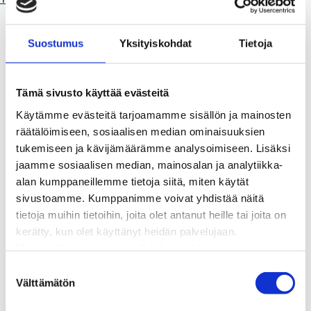
Kaukolämpö
BioTakuu – 100 % uusiutuvaa kaukolämpöä
Suostumus
Yksityiskohdat
Tietoja
Kaukolämmön hinnasto
Kaukolämpöliittymän saatavuus ja toteutus
Kaukolämpötyömaat kartalla
Tämä sivusto käyttää evästeitä
Kaukolämpöverkon viasta ilmoittaminen
Käytämme evästeitä tarjoamamme sisällön ja mainosten
Laskutus ja raportointi
räätälöimiseen, sosiaalisen median ominaisuuksien
Lungi-palvelu taloyhtiöille ja yrityksille
tukemiseen ja kävijämäärämme analysoimiseen. Lisäksi
Lungi-vuositarkastus kuluttajille
jaamme sosiaalisen median, mainosalan ja analytiikka-
Matalalämpöiseen kaukolämpöön siirtyminen
alan kumppaneillemme tietoja siitä, miten käytät
Poistoilmalämpöpumppu kaukolämpötaloon
sivustoamme. Kumppanimme voivat yhdistää näitä
Tietoa kaukolämmöstä
tietoja muihin tietoihin, joita olet antanut heille tai joita on
Tietoa urakoitsijoille
kerätty, kun olet käyttänyt heidän palvelujaan.
Sähköverkko
Huomaathan, että sivustolla olevat videot eivät
Energiayhteisöt
välttämättä toimi, jollet hyväksy markkinointievästeitä.
Kaapelinäyttö ja puunkaatoapu
S
Säävarma sähköverkko
Välttämätön
u
Sähköliittymät
o