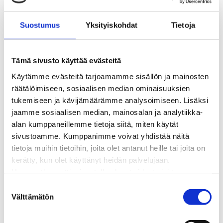
BioTakuu – 100 % uusiutuvaa kaukolämpöä
Kaukolämmön hinnasto
Suostumus
Yksityiskohdat
Tietoja
Kaukolämpöliittymän saatavuus ja toteutus
Kaukolämpötyömaat kartalla
Kaukolämpöverkon viasta ilmoittaminen
Tämä sivusto käyttää evästeitä
Laskutus ja raportointi
Käytämme evästeitä tarjoamamme sisällön ja mainosten
Lungi-palvelu taloyhtiöille ja yrityksille
räätälöimiseen, sosiaalisen median ominaisuuksien
Lungi-vuositarkastus kuluttajille
tukemiseen ja kävijämäärämme analysoimiseen. Lisäksi
Matalalämpöiseen kaukolämpöön siirtyminen
jaamme sosiaalisen median, mainosalan ja analytiikka-
Poistoilmalämpöpumppu kaukolämpötaloon
alan kumppaneillemme tietoja siitä, miten käytät
Tietoa kaukolämmöstä
sivustoamme. Kumppanimme voivat yhdistää näitä
Tietoa urakoitsijoille
tietoja muihin tietoihin, joita olet antanut heille tai joita on
Sähköverkko
kerätty, kun olet käyttänyt heidän palvelujaan.
Energiayhteisöt
Huomaathan, että sivustolla olevat videot eivät
Kaapelinäyttö ja puunkaatoapu
välttämättä toimi, jollet hyväksy markkinointievästeitä.
S
Säävarma sähköverkko
Välttämätön
u
Sähköliittymät
o
Sähkön mittaus ja raportointi
s