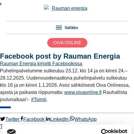
Valikko
OIVA ONLINE
Facebook post by Rauman Energia
Rauman Energia
kirjoitti Facebookissa
Puhelinpalvelumme sulkeutuu 23.12. klo 14 ja on kiinni 24.–
28.12.2025. Uudenvuodenaattona puhelinpalvelu sulkeutuu
klo 16 ja on kiinni 1.1.2026. Asioi sähköisesti Oiva Onlinessa,
ajasta ja paikasta riippumatta:
www.oivaonline.fi
Rauhallista
joulunaikaa!✨
#Toimii
.
Twitter
Facebook
LinkedIn
WhatsApp
Toimii
Kaukolämpö