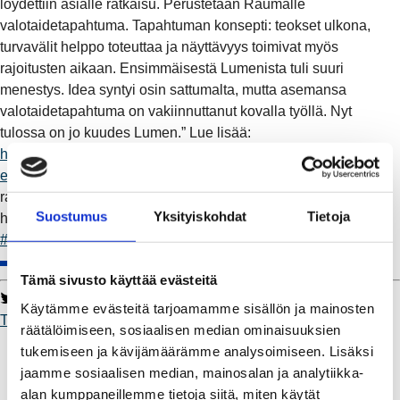
löydettiin asialle ratkaisu. Perustetaan Raumalle
valotaidetapahtuma. Tapahtuman konsepti: teokset ulkona,
turvavälit helppo toteuttaa ja näyttävyys toimivat myös
rajoitusten aikaan. Ensimmäisestä Lumenista tuli suuri
menestys. Idea syntyi osin sattumalta, mutta asemansa
valotaidetapahtuma on vakiinnuttanut kovalla työllä. Nyt
tulossa on jo kuudes Lumen.” Lue lisää:
https://raumanenergia.fi/ajankohtaista/vieraskyna-sattumasta-
energiseksi-menestystarinaksi
Toimii.-lehti diginä:
raumanenergia.fi/asiakaslehti Lumen-valotaidetapahtuma
Suostumus
Yksityiskohdat
Tietoja
huipentaa 14.–17.1.2026 Rauman Energian 125-juhlavuoden.
#Toimii
Tämä sivusto käyttää evästeitä
Twitter
Facebook
LinkedIn
WhatsApp
Käytämme evästeitä tarjoamamme sisällön ja mainosten
Toimii
räätälöimiseen, sosiaalisen median ominaisuuksien
Kaukolämpö
tukemiseen ja kävijämäärämme analysoimiseen. Lisäksi
BioTakuu – 100 % uusiutuvaa kaukolämpöä
jaamme sosiaalisen median, mainosalan ja analytiikka-
Kaukolämmön hinnasto
alan kumppaneillemme tietoja siitä, miten käytät