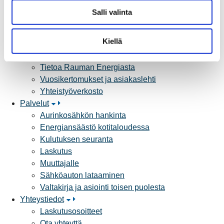
l
Työmaat kartalla
Salli valinta
i
Verkkopalvelutuotteet ja hinnastot
n
Vikapalvelu ja tietoa jakeluhäiriöistä
t
Kiellä
Yritystietoa
a
Sähköntuotanto
Tietoa Rauman Energiasta
Vuosikertomukset ja asiakaslehti
Yhteistyöverkosto
Palvelut
Aurinkosähkön hankinta
Energiansäästö kotitaloudessa
Kulutuksen seuranta
Laskutus
Muuttajalle
Sähköauton lataaminen
Valtakirja ja asiointi toisen puolesta
Yhteystiedot
Laskutusosoitteet
Ota yhteyttä