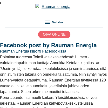
Valikko
OIVA ONLINE
Facebook post by Rauman Energia
Rauman Energia
kirjoitti Facebookissa
Poiminta tuoreesta Toimii.-asiakaslehdestä: Lumen -
valotaidetapahtuman tuottaja Annukka Ketolan kirjoitus. ✏️
”Usein yrittäjille kerrotaan koulutuksissa ja seminaareissa, että
onnistumisten takana on onnekkaita sattumia. Niin syntyi myös
Lumen-valotaidetapahtuma. Rauman Energian täyttäessä 120
vuotta oli pitkälle suunniteltu jo erilaisia juhlavuoden
tapahtumia. Sitten arkemme muuttui totaalisesti.
Koronapandemia muutti kaiken. Yleisötilaisuuksia ei voisi
järjestää. Rauman Energian kahvipöytäkeskusteluissa