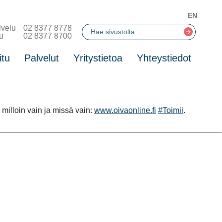
EN
lvelu
02 8377 8778
u
02 8377 8700
itu
Palvelut
Yritystietoa
Yhteystiedot
milloin vain ja missä vain:
www.oivaonline.fi
#Toimii
.