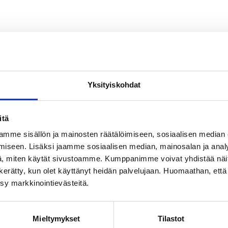
Yksityiskohdat
itä
mme sisällön ja mainosten räätälöimiseen, sosiaalisen median
iseen. Lisäksi jaamme sosiaalisen median, mainosalan ja analy
, miten käytät sivustoamme. Kumppanimme voivat yhdistää näitä t
on kerätty, kun olet käyttänyt heidän palvelujaan. Huomaathan, että 
ksy markkinointievästeitä.
Mieltymykset
Tilastot