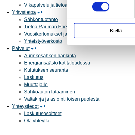
o
Vikapalvelu ja tietoa jakeluhäiriöistä
s
Yritystietoa
t
Sähköntuotanto
u
Tietoa Rauman Energiasta
Kiellä
m
Vuosikertomukset ja asiakaslehti
u
Yhteistyöverkosto
k
Palvelut
s
Aurinkosähkön hankinta
e
Energiansäästö kotitaloudessa
n
Kulutuksen seuranta
v
Laskutus
a
Muuttajalle
l
Sähköauton lataaminen
i
Valtakirja ja asiointi toisen puolesta
n
Yhteystiedot
t
Laskutusosoitteet
a
Ota yhteyttä