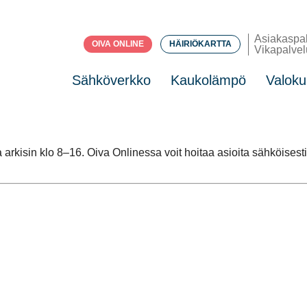
Asiakaspa
OIVA ONLINE
HÄIRIÖKARTTA
Vikapalvel
Sähköverkko
Kaukolämpö
Valoku
kisin klo 8–16. Oiva Onlinessa voit hoitaa asioita sähköisesti 