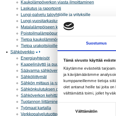
Kaukolämpöverkon viasta ilmoittaminen
Laskutus ja raportointi
Lungi-palvelu taloyhtiöille ja yrityksille
Lungi-vuositarkastus kuluttajille
Matalalämpöiseen kaukolämpöön siirtyminen
Poistoilmalämpöpumppu kaukolämpötaloon
Tietoa kaukolämmöstä
Suostumus
Tietoa urakoitsijoille
Sähköverkko
Energiayhteisöt
Tämä sivusto käyttää eväste
Kaapelinäyttö ja puunkaatoapu
Käytämme evästeitä tarjoama
Säävarma sähköverkko
ja kävijämäärämme analysoim
Sähköliittymät
kumppaneillemme tietoja siitä
Sähkön mittaus ja raportointi
olet antanut heille tai joita 
Sähkönkulutuksen ohjaus kiinteistössä
välttämättä toimi, jollet hyvä
Sähköverkon kehittämissuunnitelma
Tuotannon liittäminen verkkoon
S
Työmaat kartalla
Välttämätön
u
Verkkopalvelutuotteet ja hinnastot