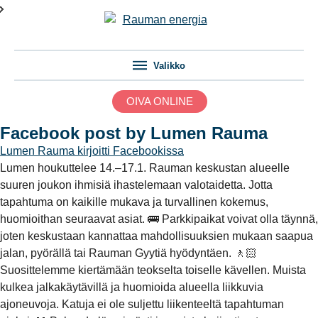
Valikko
OIVA ONLINE
Facebook post by Lumen Rauma
Lumen Rauma
kirjoitti Facebookissa
Lumen houkuttelee 14.–17.1. Rauman keskustan alueelle
suuren joukon ihmisiä ihastelemaan valotaidetta. Jotta
tapahtuma on kaikille mukava ja turvallinen kokemus,
huomioithan seuraavat asiat. 🚌 Parkkipaikat voivat olla täynnä,
joten keskustaan kannattaa mahdollisuuksien mukaan saapua
jalan, pyörällä tai Rauman Gyytiä hyödyntäen. 🚶🏻
Suosittelemme kiertämään teokselta toiselle kävellen. Muista
kulkea jalkakäytävillä ja huomioida alueella liikkuvia
ajoneuvoja. Katuja ei ole suljettu liikenteeltä tapahtuman