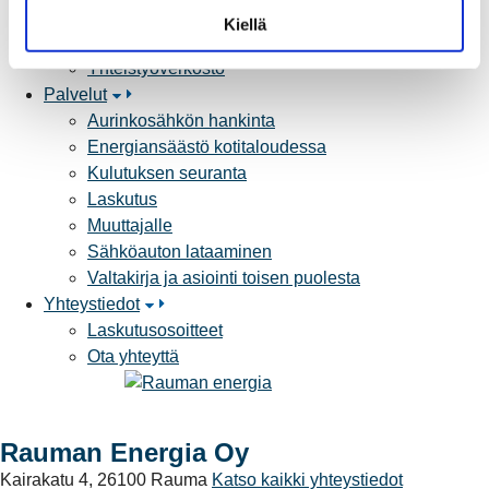
Tietoa Rauman Energiasta
t
Kiellä
Vuosikertomukset ja asiakaslehti
a
Yhteistyöverkosto
Palvelut
Aurinkosähkön hankinta
Energiansäästö kotitaloudessa
Kulutuksen seuranta
Laskutus
Muuttajalle
Sähköauton lataaminen
Valtakirja ja asiointi toisen puolesta
Yhteystiedot
Laskutusosoitteet
Ota yhteyttä
Rauman Energia Oy
Kairakatu 4, 26100 Rauma
Katso kaikki yhteystiedot