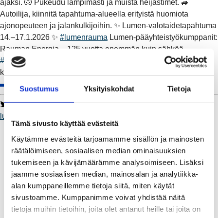
ajaksi. 🧤 Pukeudu lämpimästi ja muista heijastimet. 🚙
Autoilija, kiinnitä tapahtuma-alueella erityistä huomiota
ajonopeuteen ja jalankulkijoihin. ✨ Lumen-valotaidetapahtuma
14.–17.1.2026 ✨
#lumenrauma
Lumen-pääyhteistyökumppanit:
Rauman Energia – 125 vuotta enemmän kuin sähköä –
#Toimii
. Osuuskauppa Keula –
#parempipaikkaelää
Rauman
kaupunki –
#visitrauma
Suostumus
Yksityiskohdat
Tietoja
Twitter
Facebook
LinkedIn
WhatsApp
lumenrauma
Toimii
parempipaikkaelää
visitrauma
Tämä sivusto käyttää evästeitä
Kaukolämpö
Käytämme evästeitä tarjoamamme sisällön ja mainosten
BioTakuu – 100 % uusiutuvaa kaukolämpöä
räätälöimiseen, sosiaalisen median ominaisuuksien
Kaukolämmön hinnasto
tukemiseen ja kävijämäärämme analysoimiseen. Lisäksi
Kaukolämpöliittymän saatavuus ja toteutus
jaamme sosiaalisen median, mainosalan ja analytiikka-
Kaukolämpötyömaat kartalla
alan kumppaneillemme tietoja siitä, miten käytät
Kaukolämpöverkon viasta ilmoittaminen
sivustoamme. Kumppanimme voivat yhdistää näitä
Laskutus ja raportointi
tietoja muihin tietoihin, joita olet antanut heille tai joita on
Lungi-palvelu taloyhtiöille ja yrityksille