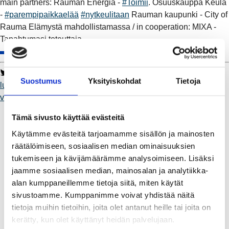
main partners: Rauman Energia -
#Toimii
. Osuuskauppa Keula
-
#parempipaikkaelää
#nytkeulitaan
Rauman kaupunki - City of
Rauma Elämystä mahdollistamassa / in cooperation: MIXA -
Tapahtumasi toteuttaja
Twitter
Facebook
LinkedIn
WhatsApp
Suostumus
Yksityiskohdat
Tietoja
lumenrauma
pieniäunelmia
Toimii
parempipaikkaelää
visitrauma
nytkeulitaan
Kaukolämpö
Tämä sivusto käyttää evästeitä
BioTakuu – 100 % uusiutuvaa kaukolämpöä
Käytämme evästeitä tarjoamamme sisällön ja mainosten
Kaukolämmön hinnasto
räätälöimiseen, sosiaalisen median ominaisuuksien
Kaukolämpöliittymän saatavuus ja toteutus
tukemiseen ja kävijämäärämme analysoimiseen. Lisäksi
Kaukolämpötyömaat kartalla
jaamme sosiaalisen median, mainosalan ja analytiikka-
Kaukolämpöverkon viasta ilmoittaminen
alan kumppaneillemme tietoja siitä, miten käytät
Laskutus ja raportointi
sivustoamme. Kumppanimme voivat yhdistää näitä
Lungi-palvelu taloyhtiöille ja yrityksille
tietoja muihin tietoihin, joita olet antanut heille tai joita on
Lungi-vuositarkastus kuluttajille
kerätty, kun olet käyttänyt heidän palvelujaan.
Matalalämpöiseen kaukolämpöön siirtyminen