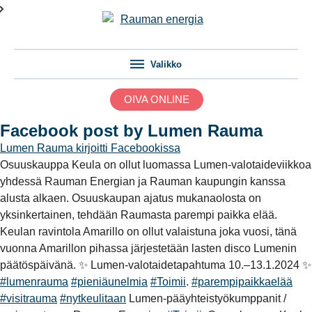
Valikko
OIVA ONLINE
Facebook post by Lumen Rauma
Lumen Rauma
kirjoitti Facebookissa
Osuuskauppa Keula on ollut luomassa Lumen-valotaideviikkoa
yhdessä Rauman Energian ja Rauman kaupungin kanssa
alusta alkaen. Osuuskaupan ajatus mukanaolosta on
yksinkertainen, tehdään Raumasta parempi paikka elää.
Keulan ravintola Amarillo on ollut valaistuna joka vuosi, tänä
vuonna Amarillon pihassa järjestetään lasten disco Lumenin
päätöspäivänä. ✨ Lumen-valotaidetapahtuma 10.–13.1.2024 ✨
#lumenrauma
#pieniäunelmia
#Toimii
.
#parempipaikkaelää
#visitrauma
#nytkeulitaan
Lumen-pääyhteistyökumppanit /