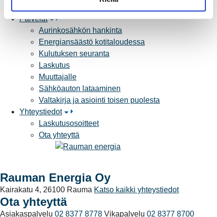
Yhteistyöverkosto
a
Palvelut
Aurinkosähkön hankinta
Energiansäästö kotitaloudessa
Kulutuksen seuranta
Laskutus
Muuttajalle
Sähköauton lataaminen
Valtakirja ja asiointi toisen puolesta
Yhteystiedot
Laskutusosoitteet
Ota yhteyttä
Rauman Energia Oy
Kairakatu 4, 26100 Rauma
Katso kaikki yhteystiedot
Ota yhteyttä
Asiakaspalvelu
02 8377 8778
Vikapalvelu
02 8377 8700