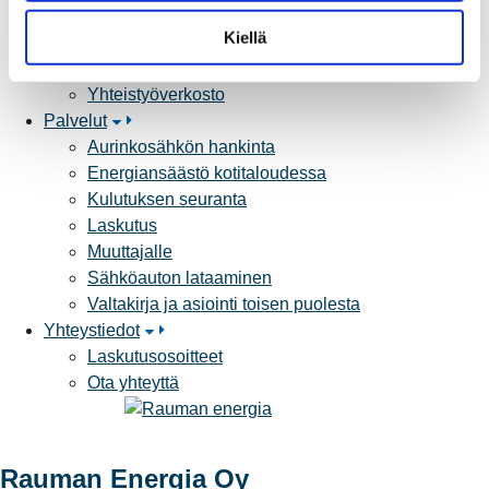
n
Sähköntuotanto
t
Kiellä
Tietoa Rauman Energiasta
a
Vuosikertomukset ja asiakaslehti
Yhteistyöverkosto
Palvelut
Aurinkosähkön hankinta
Energiansäästö kotitaloudessa
Kulutuksen seuranta
Laskutus
Muuttajalle
Sähköauton lataaminen
Valtakirja ja asiointi toisen puolesta
Yhteystiedot
Laskutusosoitteet
Ota yhteyttä
Rauman Energia Oy