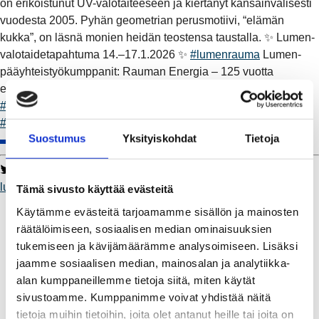
on erikoistunut UV-valotaiteeseen ja kiertänyt kansainvälisesti
vuodesta 2005. Pyhän geometrian perusmotiivi, “elämän
kukka”, on läsnä monien heidän teostensa taustalla. ✨ Lumen-
valotaidetapahtuma 14.–17.1.2026 ✨
#lumenrauma
Lumen-
pääyhteistyökumppanit: Rauman Energia – 125 vuotta
enemmän kuin sähköä –
#Toimii
. Osuuskauppa Keula –
#parempipaikkaelää
Rauman kaupunki - City of Rauma –
#visitrauma
Suostumus
Yksityiskohdat
Tietoja
Twitter
Facebook
LinkedIn
WhatsApp
lumenrauma
Toimii
parempipaikkaelää
visitrauma
Tämä sivusto käyttää evästeitä
Kaukolämpö
Käytämme evästeitä tarjoamamme sisällön ja mainosten
BioTakuu – 100 % uusiutuvaa kaukolämpöä
räätälöimiseen, sosiaalisen median ominaisuuksien
Kaukolämmön hinnasto
tukemiseen ja kävijämäärämme analysoimiseen. Lisäksi
Kaukolämpöliittymän saatavuus ja toteutus
jaamme sosiaalisen median, mainosalan ja analytiikka-
Kaukolämpötyömaat kartalla
alan kumppaneillemme tietoja siitä, miten käytät
Kaukolämpöverkon viasta ilmoittaminen
sivustoamme. Kumppanimme voivat yhdistää näitä
Laskutus ja raportointi
tietoja muihin tietoihin, joita olet antanut heille tai joita on