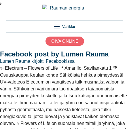
Valikko
OIVA ONLINE
Facebook post by Lumen Rauma
Lumen Rauma
kirjoitti Facebookissa
✨ Electrum – Flowers of Life 📍 Amarillo, Savilankatu 1 💚
Osuuskauppa Keulan kohde Sähköistä hehkua pimeydessä!
UV-valoteos Electrum on vangitseva tutkimusmatka valoon ja
väriin. Sähköinen värikimara tuo ripauksen taianomaista
energiaa pimeyden keskelle ja kutsuu katsojan unenomaiselle
matkalle ihmemaahan. Taiteilijaryhmä on saanut inspiraatiota
pyhästä geometriasta, muinaisesta tieteestä, joka tutkii
energiakuvioita, jotka luovat ja yhdistävät kaiken olemassa
olevan. ⭐️ Flowers of Life on suomalainen taiteilijaryhmä, joka