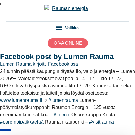
Valikko
OIVA ONLINE
Facebook post by Lumen Rauma
Lumen Rauma
kirjoitti Facebookissa
24 tunnin päästä kaupungin täyttää ilo, valo ja energia – Lumen
2026!💙 Valotaideteokset ovat päällä 14.–17.1. klo 17–22,
REO:n levähdyspaikka avoinna klo 17–20. Kohdekartan sekä
lisätietoa teoksista ja taiteilijoista löydät osoitteesta
www.lumenrauma.fi
✨
#lumenrauma
Lumen-
pääyhteistyökumppanit: Rauman Energia – 125 vuotta
enemmän kuin sähköä –
#Toimii
. Osuuskauppa Keula –
#parempipaikkaelää
Rauman kaupunki –
#visitrauma