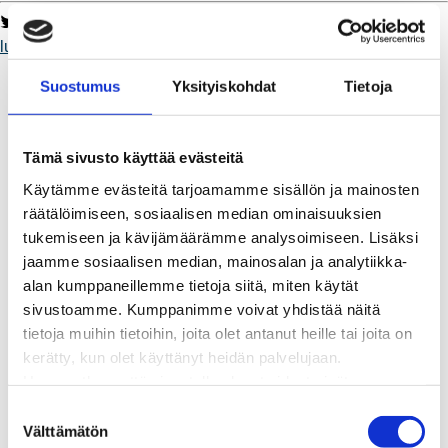
Twitter
Facebook
LinkedIn
WhatsApp
lumenrauma
Toimii
parempipaikkaelää
visitrauma
Kaukolämpö
Suostumus
Yksityiskohdat
Tietoja
BioTakuu – 100 % uusiutuvaa kaukolämpöä
Kaukolämmön hinnasto
Kaukolämpöliittymän saatavuus ja toteutus
Tämä sivusto käyttää evästeitä
Kaukolämpötyömaat kartalla
Käytämme evästeitä tarjoamamme sisällön ja mainosten
Kaukolämpöverkon viasta ilmoittaminen
räätälöimiseen, sosiaalisen median ominaisuuksien
Laskutus ja raportointi
tukemiseen ja kävijämäärämme analysoimiseen. Lisäksi
Lungi-palvelu taloyhtiöille ja yrityksille
jaamme sosiaalisen median, mainosalan ja analytiikka-
Lungi-vuositarkastus kuluttajille
alan kumppaneillemme tietoja siitä, miten käytät
Matalalämpöiseen kaukolämpöön siirtyminen
sivustoamme. Kumppanimme voivat yhdistää näitä
Poistoilmalämpöpumppu kaukolämpötaloon
tietoja muihin tietoihin, joita olet antanut heille tai joita on
Tietoa kaukolämmöstä
kerätty, kun olet käyttänyt heidän palvelujaan.
Tietoa urakoitsijoille
Huomaathan, että sivustolla olevat videot eivät
Sähköverkko
välttämättä toimi, jollet hyväksy markkinointievästeitä.
Energiayhteisöt
S
Kaapelinäyttö ja puunkaatoapu
Välttämätön
u