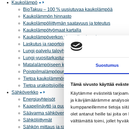
Kaukolämpö
BioTakuu – 100 % uusiutuvaa kaukolämpöä
Kaukolämmön hinnasto
Kaukolämpöliittymän saatavuus ja toteutus
Kaukolämpötyömaat kartalla
Kaukolämpöverkon viasta ilmoittaminen
Laskutus ja raportointi
Lungi-palvelu taloyhtiöille ja yrityksille
Lungi-vuositarkastus kuluttajille
Matalalämpöiseen kaukolämpöön siirtyminen
Suostumus
Poistoilmalämpöpumppu kaukolämpötaloon
Tietoa kaukolämmöstä
Tämä sivusto käyttää eväste
Tietoa urakoitsijoille
Sähköverkko
Käytämme evästeitä tarjoama
Energiayhteisöt
ja kävijämäärämme analysoim
Kaapelinäyttö ja puunkaatoapu
kumppaneillemme tietoja siitä
Säävarma sähköverkko
olet antanut heille tai joita 
Sähköliittymät
välttämättä toimi, jollet hyvä
Sähkön mittaus ja raportointi