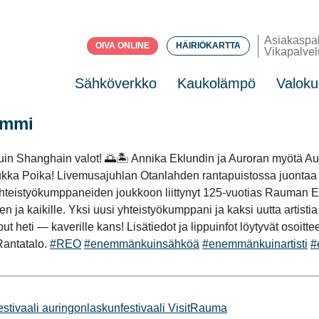
Asiakaspa
OIVA ONLINE
HÄIRIÖKARTTA
Vikapalvel
Sähköverkko
Kaukolämpö
Valoku
ummi
 Shanghain valot! 🌅🏝️ Annika Eklundin ja Auroran myötä Aurin
a Jukka Poika! Livemusajuhlan Otanlahden rantapuistossa juonta
 Yhteistyökumppaneiden joukkoon liittynyt 125-vuotias Rauman 
a kaikille. Yksi uusi yhteistyökumppani ja kaksi uutta artistia 
ti — kaverille kans! Lisätiedot ja lippuinfot löytyvät osoitte
Rantatalo.
#REO
#enemmänkuinsähköä
#enemmänkuinartisti
#
stivaali
auringonlaskunfestivaali
VisitRauma