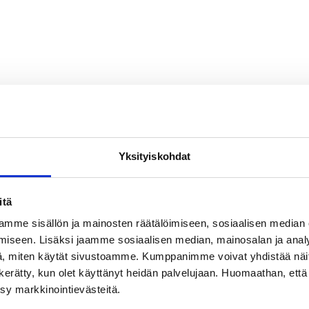
Yksityiskohdat
itä
mme sisällön ja mainosten räätälöimiseen, sosiaalisen median
iseen. Lisäksi jaamme sosiaalisen median, mainosalan ja analy
, miten käytät sivustoamme. Kumppanimme voivat yhdistää näitä t
on kerätty, kun olet käyttänyt heidän palvelujaan. Huomaathan, että 
ksy markkinointievästeitä.