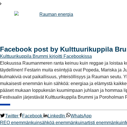
Facebook post by Kulttuurikuppila Br
Kulttuurikuppila Brummi
kirjoitti Facebookissa
Elokuussa Raumanmeren ranta keinuu kuin reggae ja loistaa kuin
täydellinen! Festarin muita esiintyjiä ovat Popeda, Mariska j
kulmakiviä ovat paikallisuus, yhteisöllisyys ja Rauman seutu.
mukaisesti enemmän kuin sähköä: energiaa ja elämystä kaikkeen j
pääset mukaan loppukesän kuumimpaan juhlaan ja hommaa liput he
Festivaalin järjestävät Kulttuurikuppila Brummi ja Poroholman 
Twitter
Facebook
LinkedIn
WhatsApp
REO
enemmänkuinsähköä
enemmänkuinartisti
enemmänkuinfe