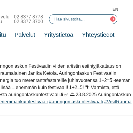
EN
lvelu
02 8377 8778
u
02 8377 8700
itu
Palvelut
Yritystietoa
Yhteystiedot
gonlaskun Festivaalin viiden artistin esiintyjäkattaus on
a raumalainen Janika Ketola. Auringonlaskun Festivaalin
Energia tuo merenrantafestareille juhlavuotensa 1+2=5 -teeman
lisää = enemmän kuin festivaali! 1+2=5! 🌴 Varmista, että
esta auringonlaskunfestivaali.fi ✅ 🌅 23.8.2025 Auringonlaskun
enemmänkuinfestivaali
#auringonlaskunfestivaali
#VisitRauma