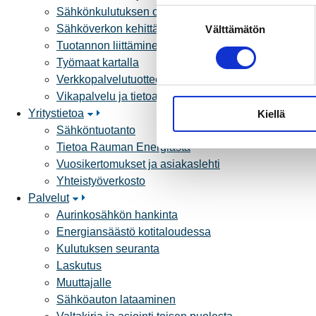
Sähkönkulutuksen ohjaus kiinteistössä
S
Sähköverkon kehittämissuunnitelma
Välttämätön
u
Tuotannon liittäminen verkkoon
o
Työmaat kartalla
s
Verkkopalvelutuotteet ja hinnastot
t
Vikapalvelu ja tietoa jakeluhäiriöistä
u
Yritystietoa
Kiellä
m
Sähköntuotanto
u
Tietoa Rauman Energiasta
k
Vuosikertomukset ja asiakaslehti
s
Yhteistyöverkosto
e
Palvelut
n
Aurinkosähkön hankinta
v
Energiansäästö kotitaloudessa
a
Kulutuksen seuranta
l
Laskutus
i
Muuttajalle
n
Sähköauton lataaminen
t