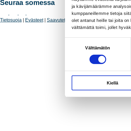
Seuraa somessa
ja kävijämäärämme analysoim
kumppaneillemme tietoja siitä
Tietosuoja
|
Evästeet
|
Saavutettavuus
olet antanut heille tai joita 
välttämättä toimi, jollet hyvä
S
Välttämätön
u
o
s
t
u
Kiellä
m
u
k
s
e
n
v