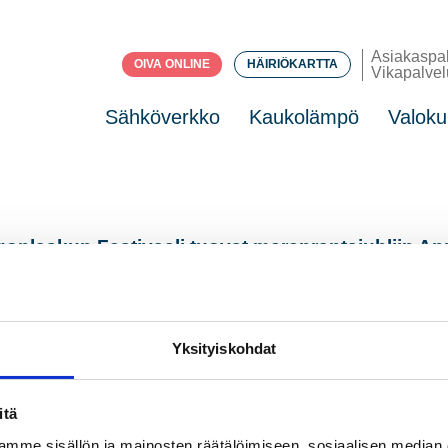
Asiakaspa
OIVA ONLINE
HÄIRIÖKARTTA
Vikapalvel
Sähköverkko
Kaukolämpö
Valoku
onlaskun Festivaali tuovat merenrantajuhliin An
ta. Merkkipaalua juhlitaan muun muassa Auringonlaskun Festiva
Yksityiskohdat
itä
e
02 837 781
mme sisällön ja mainosten räätälöimiseen, sosiaalisen median