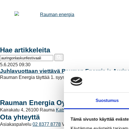
Hae artikkeleita
5.6.2025 09:30
Juhlavuottaan viettävä Rauman Energia ja Auring
Rauman Energia täyttää 1. syyskuuta kunnioitettavat 125 vuot
Suostumus
Rauman Energia Oy
Kairakatu 4, 26100 Rauma
Katso kaikki yhteystiedot
Ota yhteyttä
Tämä sivusto käyttää eväste
Asiakaspalvelu
02 8377 8778
Vikapalvelu
02 8377 8700
Vaihd
Käytämme evästeitä tarjoama