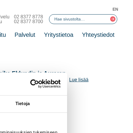
EN
lvelu
02 8377 8778
u
02 8377 8700
itu
Palvelut
Yritystietoa
Yhteystiedot
nika Eklundin ja Auroran
alin merkeissä elokuun lopussa.
Lue lisää
Tietoja
 ominaisuuksien tukemiseen