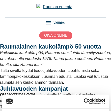
Valikko
OIVA ONLINE
Raumalainen kaukolämpö 50 vuotta
Paikallista kaukolämpöä, Rauman suosituinta lämmitysmuotoa,
on rakennettu vuodesta 1976. Tarina jatkuu edelleen. Pidämme
huolta, että Rauma toimii.
Tältä sivulta löydät tiedot juhlavuoden tapahtumista sekä
lämmönjakokeskuksen uusinnan eduista. Lisäksi voit tutustua
raumalaisen kaukolämmön tarinaan.
Juhlavuoden kampanjat
OMAKOTITALOON
– Jokaiselle lämmönjakokeskuksen
uusinnan tilaajalle 5 % alennus vaihtokustannuksesta.
TALOYHTIÖÖN
– Lämmönjakokeskuksen uusinnan