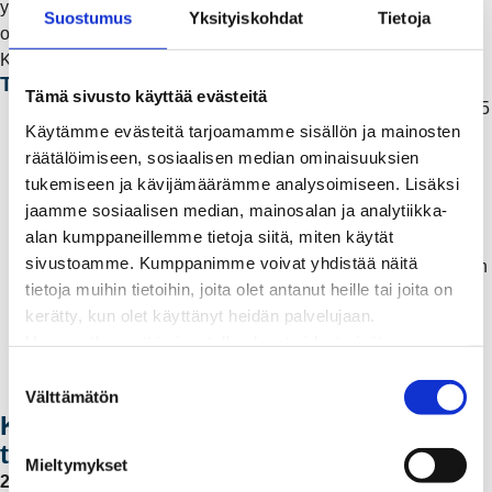
yhteydessä tarjoamme 5 kpl olosuhdeantureita sekä Lungi-
Suostumus
Yksityiskohdat
Tietoja
olosuhdepalvelun veloituksetta vuodeksi.
Kampanjat voimassa 31.12.2026 asti.
Tiesitkö?
Tämä sivusto käyttää evästeitä
Lämmönjakokeskuksen tekninen käyttöikä on noin 20–25
Käytämme evästeitä tarjoamamme sisällön ja mainosten
vuotta ja keskuksen uusinta parantaa kiinteistön
räätälöimiseen, sosiaalisen median ominaisuuksien
energiatehokkuutta.
tukemiseen ja kävijämäärämme analysoimiseen. Lisäksi
Lämmönjakokeskusten uusinta edesauttaa myös
jaamme sosiaalisen median, mainosalan ja analytiikka-
Rauman Energian siirtymistä matalalämpöiseen
alan kumppaneillemme tietoja siitä, miten käytät
kaukolämpöön, kun kiinteistöjen kaukolämpölaitteet
sivustoamme. Kumppanimme voivat yhdistää näitä
tukevat matalalämpöä. Matalalämpöiseen kaukolämpöön
tietoja muihin tietoihin, joita olet antanut heille tai joita on
siirtyminen parantaa energiatehokkuutta vähentämällä
kerätty, kun olet käyttänyt heidän palvelujaan.
lämpöhäviöitä sekä nostamalla lämmöntuotannon
Huomaathan, että sivustolla olevat videot eivät
tehokkuutta entistä paremmaksi. Tämä myös
välttämättä toimi, jollet hyväksy markkinointievästeitä.
mahdollistaa uudet lämmöntuotantomuodot, kuten
S
Välttämätön
hukkalämpöjen hyödyntämisen.
u
Kaukolämpö 50 -juhlavuoden
o
tapahtumat
s
Mieltymykset
t
22.–24.7. Pitsiviikko
– Sähköistämässä Savilanpuistoa! Anssi