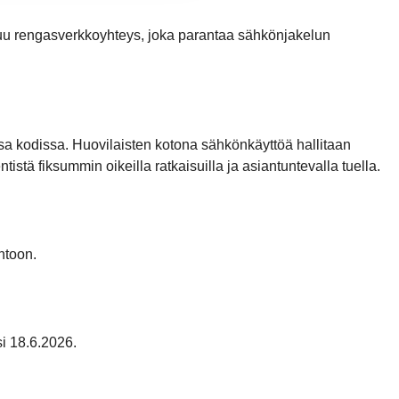
uu rengasverkkoyhteys, joka parantaa sähkönjakelun
 kodissa. Huovilaisten kotona sähkönkäyttöä hallitaan
stä fiksummin oikeilla ratkaisuilla ja asiantuntevalla tuella.
ntoon.
i 18.6.2026.