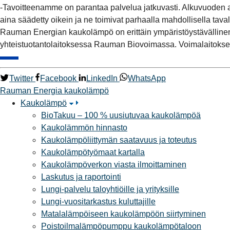
-Tavoitteenamme on parantaa palvelua jatkuvasti. Alkuvuoden a
aina säädetty oikein ja ne toimivat parhaalla mahdollisella ta
Rauman Energian kaukolämpö on erittäin ympäristöystävälli
yhteistuotantolaitoksessa Rauman Biovoimassa. Voimalaitoksen p
Twitter
Facebook
LinkedIn
WhatsApp
Rauman Energia
kaukolämpö
Kaukolämpö
BioTakuu – 100 % uusiutuvaa kaukolämpöä
Kaukolämmön hinnasto
Kaukolämpöliittymän saatavuus ja toteutus
Kaukolämpötyömaat kartalla
Kaukolämpöverkon viasta ilmoittaminen
Laskutus ja raportointi
Lungi-palvelu taloyhtiöille ja yrityksille
Lungi-vuositarkastus kuluttajille
Matalalämpöiseen kaukolämpöön siirtyminen
Poistoilmalämpöpumppu kaukolämpötaloon