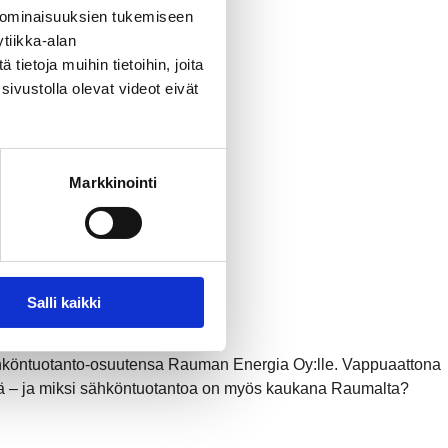
 ominaisuuksien tukemiseen
tiikka-alan
ietoja muihin tietoihin, joita
sivustolla olevat videot eivät
Markkinointi
Salli kaikki
köntuotanto-osuutensa Rauman Energia Oy:lle. Vappuaattona
ssä – ja miksi sähköntuotantoa on myös kaukana Raumalta?