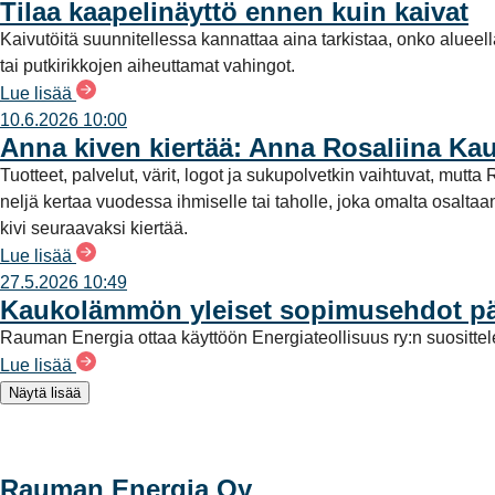
Tilaa kaapelinäyttö ennen kuin kaivat
Kaivutöitä suunnitellessa kannattaa aina tarkistaa, onko alueel
tai putkirikkojen aiheuttamat vahingot.
Lue lisää
10.6.2026 10:00
Anna kiven kiertää: Anna Rosaliina Ka
Tuotteet, palvelut, värit, logot ja sukupolvetkin vaihtuvat, mu
neljä kertaa vuodessa ihmiselle tai taholle, joka omalta osalt
kivi seuraavaksi kiertää.
Lue lisää
27.5.2026 10:49
Kaukolämmön yleiset sopimusehdot päi
Rauman Energia ottaa käyttöön Energiateollisuus ry:n suositt
Lue lisää
Näytä lisää
Rauman Energia Oy