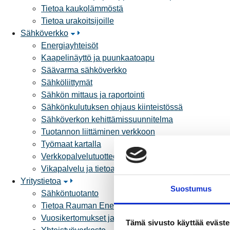
Tietoa kaukolämmöstä
Tietoa urakoitsijoille
Sähköverkko
Energiayhteisöt
Kaapelinäyttö ja puunkaatoapu
Säävarma sähköverkko
Sähköliittymät
Sähkön mittaus ja raportointi
Sähkönkulutuksen ohjaus kiinteistössä
Sähköverkon kehittämissuunnitelma
Tuotannon liittäminen verkkoon
Työmaat kartalla
Verkkopalvelutuotteet ja hinnastot
Vikapalvelu ja tietoa jakeluhäiriöistä
Yritystietoa
Suostumus
Sähköntuotanto
Tietoa Rauman Energiasta
Vuosikertomukset ja asiakaslehti
Tämä sivusto käyttää eväste