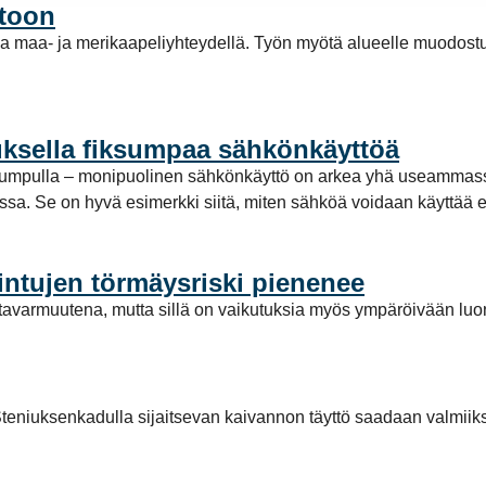
stoon
a maa- ja merikaapeliyhteydellä. Työn myötä alueelle muodost
ksella fiksumpaa sähkönkäyttöä
pumpulla – monipuolinen sähkönkäyttö on arkea yhä useammassa
a. Se on hyvä esimerkki siitä, miten sähköä voidaan käyttää enti
intujen törmäysriski pienenee
avarmuutena, mutta sillä on vaikutuksia myös ympäröivään luo
teniuksenkadulla sijaitsevan kaivannon täyttö saadaan valmiiks