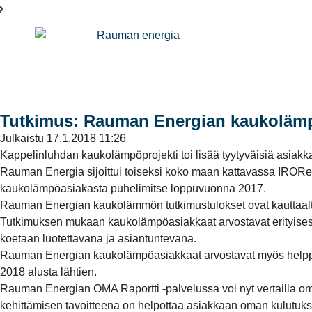
Tutkimus: Rauman Energian kaukolämpöa
Julkaistu
17.1.2018 11:26
Kappelinluhdan kaukolämpöprojekti toi lisää tyytyväisiä asiakkai
Rauman Energia sijoittui toiseksi koko maan kattavassa IRORes
kaukolämpöasiakasta puhelimitse loppuvuonna 2017.
Rauman Energian kaukolämmön tutkimustulokset ovat kauttaalt
Tutkimuksen mukaan kaukolämpöasiakkaat arvostavat erityise
koetaan luotettavana ja asiantuntevana.
Rauman Energian kaukolämpöasiakkaat arvostavat myös helppoa 
2018 alusta lähtien.
Rauman Energian OMA Raportti -palvelussa voi nyt vertailla om
kehittämisen tavoitteena on helpottaa asiakkaan oman kulutuk