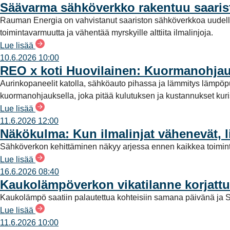
Säävarma sähköverkko rakentuu saari
a
Rauman Energia on vahvistanut saariston sähköverkkoa uudell
l
toimintavarmuutta ja vähentää myrskyille alttiita ilmalinjoja.
i
Lue lisää
n
10.6.2026 10:00
t
REO x koti Huovilainen: Kuormanohjau
a
Aurinkopaneelit katolla, sähköauto pihassa ja lämmitys lämpö
kuormanohjauksella, joka pitää kulutuksen ja kustannukset kuriss
Lue lisää
11.6.2026 12:00
Näkökulma: Kun ilmalinjat vähenevät, l
Sähköverkon kehittäminen näkyy arjessa ennen kaikkea toimint
Lue lisää
16.6.2026 08:40
Kaukolämpöverkon vikatilanne korjattu
Kaukolämpö saatiin palautettua kohteisiin samana päivänä ja S
Lue lisää
11.6.2026 10:00