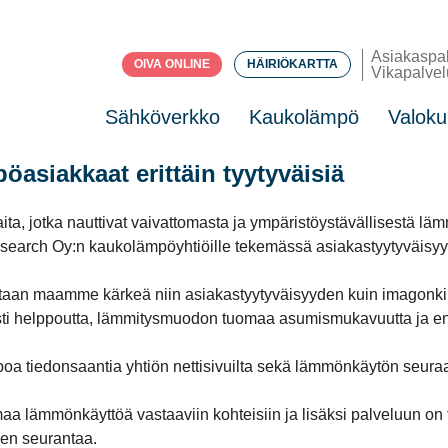
Asiakaspa
OIVA ONLINE
HÄIRIÖKARTTA
Vikapalvel
Sähköverkko
Kaukolämpö
Valoku
siakkaat erittäin tyytyväisiä
ta, jotka nauttivat vaivattomasta ja ympäristöystävällisestä läm
earch Oy:n kaukolämpöyhtiöille tekemässä asiakastyytyväisyyst
aan maamme kärkeä niin asiakastyytyväisyyden kuin imagonkin
sti helppoutta, lämmitysmuodon tuomaa asumismukavuutta ja e
tiedonsaantia yhtiön nettisivuilta sekä lämmönkäytön seuraam
aa lämmönkäyttöä vastaaviin kohteisiin ja lisäksi palveluun o
sen seurantaa.