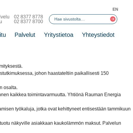
EN
lvelu
02 8377 8778
u
02 8377 8700
itu
Palvelut
Yritystietoa
Yhteystiedot
mityksestä.
utkimuksessa, johon haastateltiin paikallisesti 150
 osalta.
nnen kaikkea toimintavarmuutta. Yhtiönä Rauman Energia
isen työkaluja, jotka ovat kehittyneet entisestään tammikuun
n tuotu näkyville asiakkaan kaukolämmön maksut. Palvelun