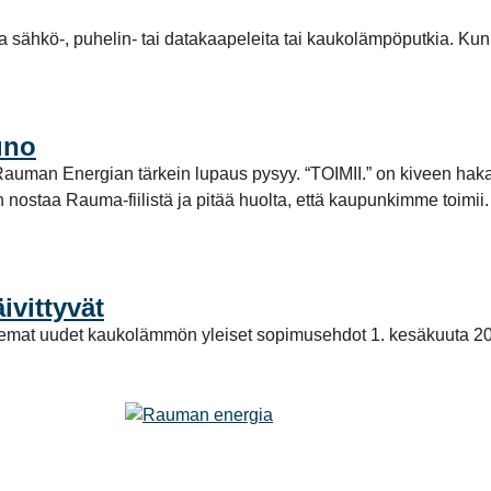
la sähkö-, puhelin- tai datakaapeleita tai kaukolämpöputkia. Kun
uno
tta Rauman Energian tärkein lupaus pysyy. “TOIMII.” on kiveen ha
aan nostaa Rauma-fiilistä ja pitää huolta, että kaupunkimme toi
vittyvät
elemat uudet kaukolämmön yleiset sopimusehdot 1. kesäkuuta 2