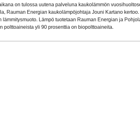
ikana on tulossa uutena palveluna kaukolämmön vuosihuoltosopim
valla, Rauman Energian kaukolämpöjohtaja Jouni Kartano kertoo.
nen lämmitysmuoto. Lämpö tuotetaan Rauman Energian ja Pohj
olttoaineista yli 90 prosenttia on biopolttoaineita.