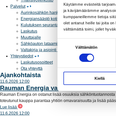
Yhteistyöverkosto
Käytämme evästeitä tarjoama
Palvelut
ja kävijämäärämme analysoim
Aurinkosähkön hankinta
kumppaneillemme tietoja siitä
Energiansäästö kotitaloudessa
olet antanut heille tai joita 
Kulutuksen seuranta
välttämättä toimi, jollet hyvä
Laskutus
Muuttajalle
S
Sähköauton lataaminen
Välttämätön
u
Valtakirja ja asiointi toisen puolesta
o
Yhteystiedot
s
Laskutusosoitteet
t
Ota yhteyttä
u
Ajankohtaista
Kiellä
m
11.6.2026 12:00
u
Rauman Energia vahvistaa rooliaan s
k
Rauman Energia on ostanut lisää osuuksia sähköntuotannost
s
toteutunut kauppa parantaa yhtiön omavaraisuutta ja lisää pää
e
Lue lisää
n
11.6.2026 12:00
v