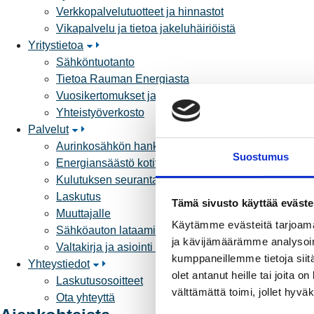
Verkkopalvelutuotteet ja hinnastot
Vikapalvelu ja tietoa jakeluhäiriöistä
Yritystietoa
Sähköntuotanto
Tietoa Rauman Energiasta
Vuosikertomukset ja asiakaslehti
Yhteistyöverkosto
Palvelut
Aurinkosähkön hankinta
Suostumus
Energiansäästö kotitaloudessa
Kulutuksen seuranta
Laskutus
Tämä sivusto käyttää eväste
Muuttajalle
Käytämme evästeitä tarjoama
Sähköauton lataaminen
ja kävijämäärämme analysoim
Valtakirja ja asiointi toisen puolesta
kumppaneillemme tietoja siitä
Yhteystiedot
olet antanut heille tai joita 
Laskutusosoitteet
välttämättä toimi, jollet hyvä
Ota yhteyttä