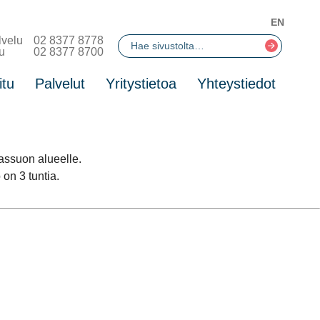
EN
lvelu
02 8377 8778
u
02 8377 8700
itu
Palvelut
Yritystietoa
Yhteystiedot
assuon alueelle.
 on 3 tuntia.