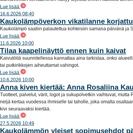
Lue lisää
16.6.2026 08:40
Kaukolämpöverkon vikatilanne korjattu
Kaukolämpö saatiin palautettua kohteisiin samana päivänä ja S
Lue lisää
11.6.2026 10:00
Tilaa kaapelinäyttö ennen kuin kaivat
Kaivutöitä suunnitellessa kannattaa aina tarkistaa, onko alueel
tai putkirikkojen aiheuttamat vahingot.
Lue lisää
10.6.2026 10:00
Anna kiven kiertää: Anna Rosaliina Ka
Tuotteet, palvelut, värit, logot ja sukupolvetkin vaihtuvat, mu
neljä kertaa vuodessa ihmiselle tai taholle, joka omalta osalt
kivi seuraavaksi kiertää.
Lue lisää
27.5.2026 10:49
Kaukolämmön yleiset sopimusehdot päi