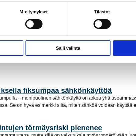
Mieltymykset
Tilastot
ähköntuotannossa
a Suomessa ja Pohjoismaissa, kun Kokemäen Sähkö Oy myi säh
stötöntä sähköntuotantoa. Mutta mitä tämä tarkoittaa käytännö
Salli valinta
stoon
a maa- ja merikaapeliyhteydellä. Työn myötä alueelle muodost
ksella fiksumpaa sähkönkäyttöä
pumpulla – monipuolinen sähkönkäyttö on arkea yhä useammassa
a. Se on hyvä esimerkki siitä, miten sähköä voidaan käyttää enti
intujen törmäysriski pienenee
avarmuutena, mutta sillä on vaikutuksia myös ympäröivään luo