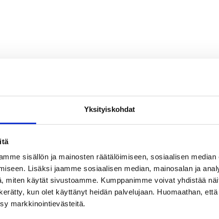
Yksityiskohdat
itä
mme sisällön ja mainosten räätälöimiseen, sosiaalisen median
iseen. Lisäksi jaamme sosiaalisen median, mainosalan ja analy
, miten käytät sivustoamme. Kumppanimme voivat yhdistää näitä t
on kerätty, kun olet käyttänyt heidän palvelujaan. Huomaathan, että 
ksy markkinointievästeitä.