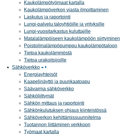
Kaukolämpötyömaat kartalla
Kaukolämpöverkon viasta ilmoittaminen
Laskutus ja raportointi
Lungi-palvelu taloyhtiöille ja yrityksille
Lungi-vuositarkastus kuluttajille
Matalalämpöiseen kaukolämpöön siirtyminen
Poistoilmalämpöpumppu kaukolämpötaloon
Tietoa kaukolämmöstä
Tietoa urakoitsijoille
Sähköverkko
Energiayhteisöt
Kaapelinäyttö ja puunkaatoapu
Säävarma sähköverkko
Sähköliittymät
Sähkön mittaus ja raportointi
Sähkönkulutuksen ohjaus kiinteistössä
Sähköverkon kehittämissuunnitelma
Tuotannon liittäminen verkkoon
Työmaat kartalla