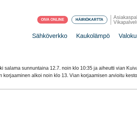
Asiakaspa
OIVA ONLINE
HÄIRIÖKARTTA
Vikapalvel
Sähköverkko
Kaukolämpö
Valoku
i salama sunnuntaina 12.7. noin klo 10:35 ja aiheutti vian Kuiv
an korjaaminen alkoi noin klo 13. Vian korjaamisen arvioitu kesto