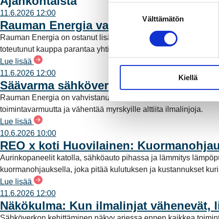
Ajankohtaista
S
11.6.2026 12:00
Välttämätön
u
Rauman Energia vahvistaa rooliaan s
o
Rauman Energia on ostanut lisää osuuksia sähköntuotannost
s
toteutunut kauppa parantaa yhtiön omavaraisuutta ja lisää pää
t
Lue lisää
u
11.6.2026 12:00
Kiellä
m
Säävarma sähköverkko rakentuu saari
u
Rauman Energia on vahvistanut saariston sähköverkkoa uudell
k
toimintavarmuutta ja vähentää myrskyille alttiita ilmalinjoja.
s
Lue lisää
e
10.6.2026 10:00
n
REO x koti Huovilainen: Kuormanohjau
v
Aurinkopaneelit katolla, sähköauto pihassa ja lämmitys lämpö
a
kuormanohjauksella, joka pitää kulutuksen ja kustannukset kuriss
l
Lue lisää
i
11.6.2026 12:00
n
Näkökulma: Kun ilmalinjat vähenevät, l
t
Sähköverkon kehittäminen näkyy arjessa ennen kaikkea toimint
a