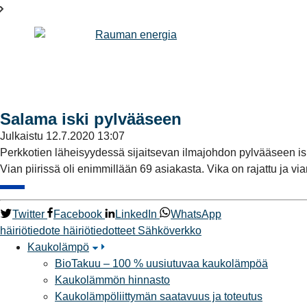
Salama iski pylvääseen
Julkaistu
12.7.2020 13:07
Perkkotien läheisyydessä sijaitsevan ilmajohdon pylvääseen isk
Vian piirissä oli enimmillään 69 asiakasta. Vika on rajattu ja vi
Twitter
Facebook
LinkedIn
WhatsApp
häiriötiedote
häiriötiedotteet
Sähköverkko
Kaukolämpö
BioTakuu – 100 % uusiutuvaa kaukolämpöä
Kaukolämmön hinnasto
Kaukolämpöliittymän saatavuus ja toteutus