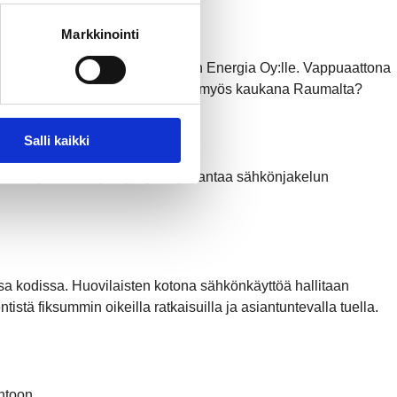
Markkinointi
köntuotanto-osuutensa Rauman Energia Oy:lle. Vappuaattona
ssä – ja miksi sähköntuotantoa on myös kaukana Raumalta?
Salli kaikki
uu rengasverkkoyhteys, joka parantaa sähkönjakelun
 kodissa. Huovilaisten kotona sähkönkäyttöä hallitaan
stä fiksummin oikeilla ratkaisuilla ja asiantuntevalla tuella.
ntoon.