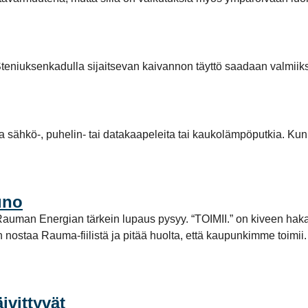
teniuksenkadulla sijaitsevan kaivannon täyttö saadaan valmiiks
la sähkö-, puhelin- tai datakaapeleita tai kaukolämpöputkia. Kun
uno
tta Rauman Energian tärkein lupaus pysyy. “TOIMII.” on kiveen ha
aan nostaa Rauma-fiilistä ja pitää huolta, että kaupunkimme toi
vittyvät