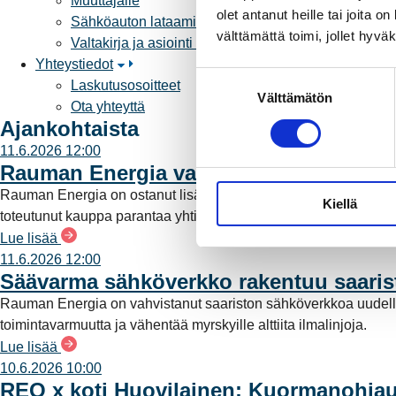
Muuttajalle
olet antanut heille tai joita 
Sähköauton lataaminen
välttämättä toimi, jollet hyvä
Valtakirja ja asiointi toisen puolesta
Yhteystiedot
S
Laskutusosoitteet
Välttämätön
u
Ota yhteyttä
o
Ajankohtaista
s
11.6.2026 12:00
t
Rauman Energia vahvistaa rooliaan s
u
Rauman Energia on ostanut lisää osuuksia sähköntuotannost
Kiellä
m
toteutunut kauppa parantaa yhtiön omavaraisuutta ja lisää pää
u
Lue lisää
k
11.6.2026 12:00
s
Säävarma sähköverkko rakentuu saari
e
Rauman Energia on vahvistanut saariston sähköverkkoa uudell
n
toimintavarmuutta ja vähentää myrskyille alttiita ilmalinjoja.
v
Lue lisää
a
10.6.2026 10:00
l
REO x koti Huovilainen: Kuormanohjau
i