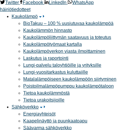
Twitter
Facebook
LinkedIn
WhatsApp
häiriötiedotteet
Kaukolämpö
BioTakuu – 100 % uusiutuvaa kaukolämpöä
Kaukolämmön hinnasto
Kaukolämpöliittymän saatavuus ja toteutus
Kaukolämpötyömaat kartalla
Kaukolämpöverkon viasta ilmoittaminen
Laskutus ja raportointi
Lungi-palvelu taloyhtiöille ja yrityksille
Lungi-vuositarkastus kuluttajille
Matalalämpöiseen kaukolämpöön siirtyminen
Poistoilmalämpöpumppu kaukolämpötaloon
Tietoa kaukolämmöstä
Tietoa urakoitsijoille
Sähköverkko
Energiayhteisöt
Kaapelinäyttö ja puunkaatoapu
Säävarma sähköverkko