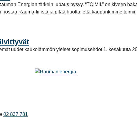
tta Rauman Energian tärkein lupaus pysyy. “TOIMII.” on kiveen ha
aan nostaa Rauma-fiilistä ja pitää huolta, että kaupunkimme toi
vittyvät
elemat uudet kaukolämmön yleiset sopimusehdot 1. kesäkuuta 2
e
02 837 781