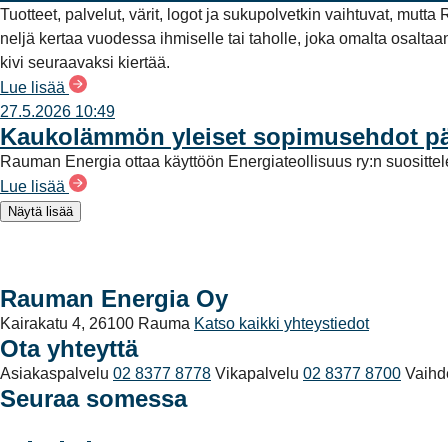
Tuotteet, palvelut, värit, logot ja sukupolvetkin vaihtuvat, mu
neljä kertaa vuodessa ihmiselle tai taholle, joka omalta osalt
kivi seuraavaksi kiertää.
Lue lisää
27.5.2026 10:49
Kaukolämmön yleiset sopimusehdot päi
Rauman Energia ottaa käyttöön Energiateollisuus ry:n suositt
Lue lisää
Näytä lisää
Rauman Energia Oy
Kairakatu 4, 26100 Rauma
Katso kaikki yhteystiedot
Ota yhteyttä
Asiakaspalvelu
02 8377 8778
Vikapalvelu
02 8377 8700
Vaihd
Seuraa somessa