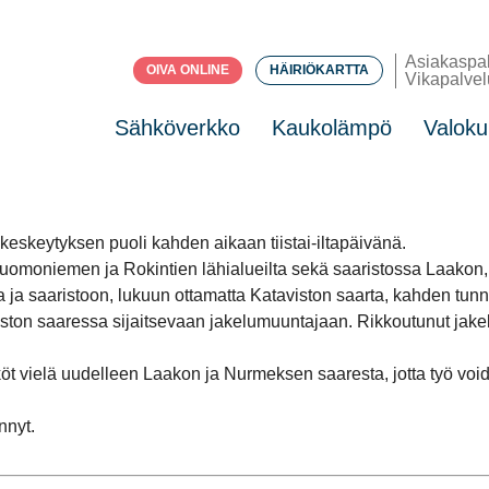
Asiakaspa
OIVA ONLINE
HÄIRIÖKARTTA
Vikapalvel
Sähköverkko
Kaukolämpö
Valoku
eskeytyksen puoli kahden aikaan tiistai-iltapäivänä.
uomoniemen ja Rokintien lähialueilta sekä saaristossa Laakon,
 ja saaristoon, lukuun ottamatta Kataviston saarta, kahden tunn
aviston saaressa sijaitsevaan jakelumuuntajaan. Rikkoutunut jak
 vielä uudelleen Laakon ja Nurmeksen saaresta, jotta työ voidaa
nnyt.