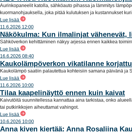
Aurinkopaneelit katolla, sähköauto pihassa ja lämmitys lämpö
n
kuormanohjauksella, joka pitää kulutuksen ja kustannukset kuriss
t
Lue lisää
a
11.6.2026 12:00
Näkökulma: Kun ilmalinjat vähenevät, l
Sähköverkon kehittäminen näkyy arjessa ennen kaikkea toimint
Lue lisää
16.6.2026 08:40
Kaukolämpöverkon vikatilanne korjattu
Kaukolämpö saatiin palautettua kohteisiin samana päivänä ja S
Lue lisää
11.6.2026 10:00
Tilaa kaapelinäyttö ennen kuin kaivat
Kaivutöitä suunnitellessa kannattaa aina tarkistaa, onko alueel
tai putkirikkojen aiheuttamat vahingot.
Lue lisää
10.6.2026 10:00
Anna kiven kiertää: Anna Rosaliina Ka