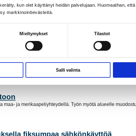
on kerätty, kun olet käyttänyt heidän palvelujaan. Huomaathan, että 
ksy markkinointievästeitä.
Mieltymykset
Tilastot
ähköntuotannossa
a Suomessa ja Pohjoismaissa, kun Kokemäen Sähkö Oy myi säh
Salli valinta
stötöntä sähköntuotantoa. Mutta mitä tämä tarkoittaa käytännö
stoon
a maa- ja merikaapeliyhteydellä. Työn myötä alueelle muodost
ksella fiksumpaa sähkönkäyttöä