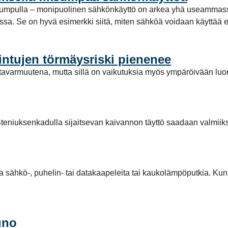
pumpulla – monipuolinen sähkönkäyttö on arkea yhä useammassa
a. Se on hyvä esimerkki siitä, miten sähköä voidaan käyttää enti
intujen törmäysriski pienenee
avarmuutena, mutta sillä on vaikutuksia myös ympäröivään luo
teniuksenkadulla sijaitsevan kaivannon täyttö saadaan valmiiks
la sähkö-, puhelin- tai datakaapeleita tai kaukolämpöputkia. Kun
uno