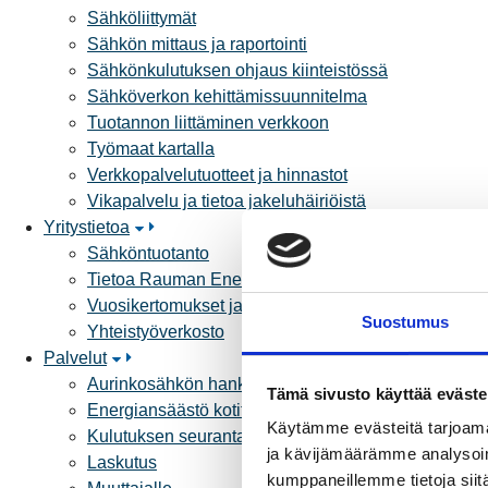
Sähköliittymät
Sähkön mittaus ja raportointi
Sähkönkulutuksen ohjaus kiinteistössä
Sähköverkon kehittämissuunnitelma
Tuotannon liittäminen verkkoon
Työmaat kartalla
Verkkopalvelutuotteet ja hinnastot
Vikapalvelu ja tietoa jakeluhäiriöistä
Yritystietoa
Sähköntuotanto
Tietoa Rauman Energiasta
Vuosikertomukset ja asiakaslehti
Suostumus
Yhteistyöverkosto
Palvelut
Aurinkosähkön hankinta
Tämä sivusto käyttää eväste
Energiansäästö kotitaloudessa
Käytämme evästeitä tarjoama
Kulutuksen seuranta
ja kävijämäärämme analysoim
Laskutus
kumppaneillemme tietoja siitä