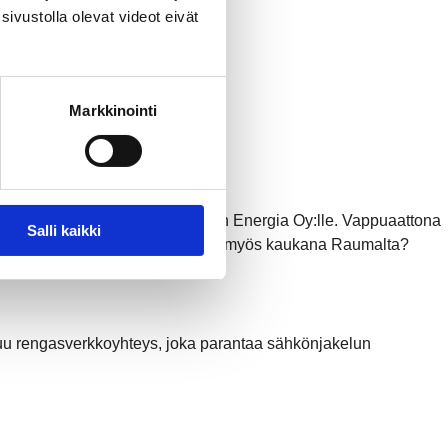
sivustolla olevat videot eivät
Markkinointi
köntuotanto-osuutensa Rauman Energia Oy:lle. Vappuaattona
Salli kaikki
ssä – ja miksi sähköntuotantoa on myös kaukana Raumalta?
uu rengasverkkoyhteys, joka parantaa sähkönjakelun