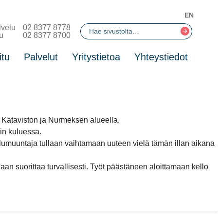
EN
lvelu
02 8377 8778
u
02 8377 8700
itu
Palvelut
Yritystietoa
Yhteystiedot
 Kataviston ja Nurmeksen alueella.
in kuluessa.
elumuuntaja tullaan vaihtamaan uuteen vielä tämän illan aikana
n suorittaa turvallisesti. Työt päästäneen aloittamaan kello