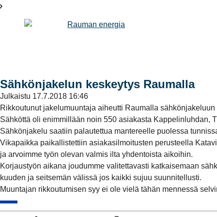
Sähkönjakelun keskeytys Raumalla
Julkaistu
17.7.2018 16:46
Rikkoutunut jakelumuuntaja aiheutti Raumalla sähkönjakeluun k
Sähköttä oli enimmillään noin 550 asiakasta Kappelinluhdan, T
Sähkönjakelu saatiin palautettua mantereelle puolessa tunnissa
Vikapaikka paikallistettiin asiakasilmoitusten perusteella Kat
ja arvoimme työn olevan valmis ilta yhdentoista aikoihin.
Korjaustyön aikana joudumme valitettavasti katkaisemaan sähköt
kuuden ja seitsemän välissä jos kaikki sujuu suunnitellusti.
Muuntajan rikkoutumisen syy ei ole vielä tähän mennessä selvi